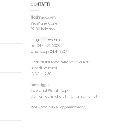
CONTATTI
flashmac.com
Via Marie Curie 11
39100 Bolzano
in
**
@
******
ac.com
tel. 0471 1726009
whatsapp:
0471 1550913
Orari assistenza telefonica clienti:
Lunedì-Venerdì
10.00 – 12.30
Pomeriggio:
Solo Chat/WhatsApp
Contattaci in chat, ti richiamiamo noi!
Riceviamo solo su appuntamento.