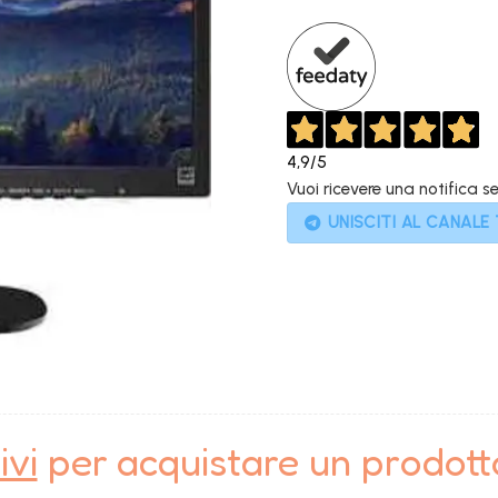
299,00€.
7
4,9
/5
Vuoi ricevere una notifica s
UNISCITI AL CANALE
ivi
per acquistare un prodot