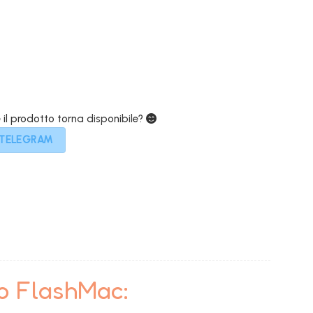
9,00€.
e il prodotto torna disponibile?
 TELEGRAM
to FlashMac: