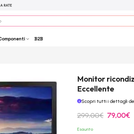
 A RATE
Componenti
B2B
Monitor ricondiz
Eccellente
Scopri tutti i dettagli d
Il
Il
299,00
€
79,00
€
prezzo
p
originale
a
Esaurito
era:
è