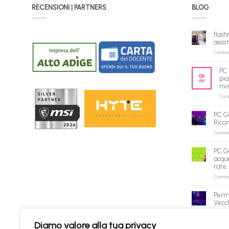
RECENSIONI | PARTNERS
BLOG
flash
assis
Commenti
PC 
06
pia
Apr
riv
Comme
PC G
Rico
Commenti
PC G
acqui
rate,
Commenti
Perm
Vecch
Commenti
Diamo valore alla tua privacy