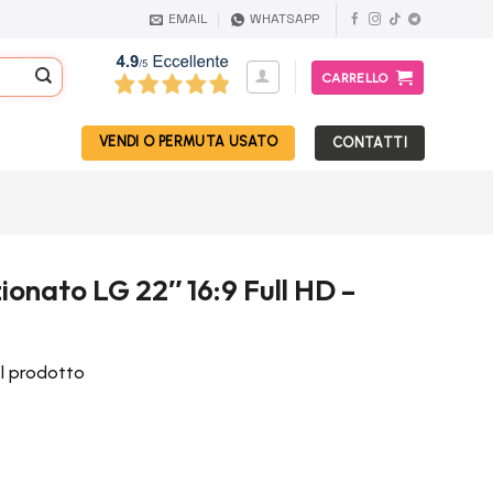
EMAIL
WHATSAPP
CARRELLO
VENDI O PERMUTA USATO
CONTATTI
ionato LG 22″ 16:9 Full HD –
el prodotto
rezzo
ttuale
: