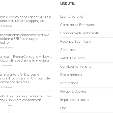
LINK UTILI
Esempi estetici
mac è pronto per gli agenti AI: il tuo
tente ora può fare shopping qui
Garanzia ed Estensione
su
 disabilitati
flashmac
è
Finanziamenti Findomestic
ricondizionati all’ingrosso: la nuova
pronto
ttaforma B2B flashmac per
per
Recensioni verificate
enditori
gli
agenti
su
nti disabilitati
Spedizioni
AI:
PC
il
ricondizionati
aming in Pronta Consegna – Nuovi e
tuo
Vendi il tuo usato
all’ingrosso:
ndizionati, Spedizione Immediata
assistente
la
ora
nuova
su
 disabilitati
Condizioni di vendita
può
piattaforma
PC
fare
B2B
Gaming
aming a Rate Online: come
Resi e rimborsi
shopping
flashmac
in
stare il tuo prossimo PC in comode
qui
per
Pronta
 anche fino a 60 mesi
rivenditori
Fatturazione
Consegna
–
su
 disabilitati
Nuovi
PC
Privacy & Cookies
e
Gaming
uta PC da Gaming: Trasforma il Tuo
Ricondizionati,
a
Impostazioni cookie
io PC in Valore con flashmac
Spedizione
Rate
Immediata
Online:
su
 disabilitati
Blog
come
Permuta
acquistare
PC