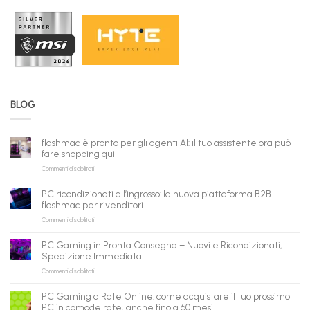
BLOG
flashmac è pronto per gli agenti AI: il tuo assistente ora può
fare shopping qui
su
Commenti disabilitati
flashmac
è
PC ricondizionati all’ingrosso: la nuova piattaforma B2B
pronto
flashmac per rivenditori
per
su
Commenti disabilitati
gli
PC
agenti
ricondizionati
AI:
PC Gaming in Pronta Consegna – Nuovi e Ricondizionati,
all’ingrosso:
il
Spedizione Immediata
la
tuo
su
Commenti disabilitati
nuova
assistente
PC
piattaforma
ora
Gaming
B2B
può
PC Gaming a Rate Online: come acquistare il tuo prossimo
in
flashmac
fare
PC in comode rate, anche fino a 60 mesi