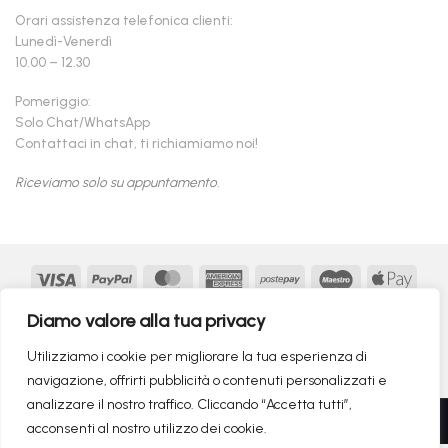
Orari assistenza telefonica clienti:
Lunedì-Venerdì
10.00 – 12.30
Pomeriggio:
Solo Chat/WhatsApp
Contattaci in chat, ti richiamiamo noi!
Riceviamo solo su appuntamento.
Visa
PayPal
MasterCard
American
Postepay
Maestro
Appl
Express
Pay
Google
MasterCard
Klarna
Findomestic
Scalapay
seQur
Diamo valore alla tua privacy
Pay
2
Copyright 2026 ©
flashmac®
- MONOFASE SRL - P.IVA:
Utilizziamo i cookie per migliorare la tua esperienza di
02982260214 | produced by
monofase
navigazione, offrirti pubblicità o contenuti personalizzati e
analizzare il nostro traffico. Cliccando “Accetta tutti”,
Recedere dal contratto qui
acconsenti al nostro utilizzo dei cookie.