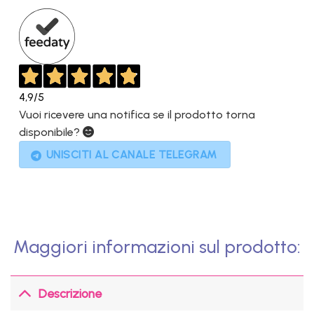
200,00€.
99,00€.
4,9
/5
Vuoi ricevere una notifica se il prodotto torna
disponibile?
UNISCITI AL CANALE TELEGRAM
Maggiori informazioni sul prodotto:
Descrizione