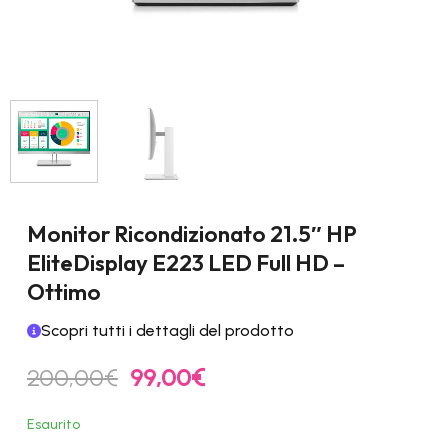
Monitor Ricondizionato 21.5″ HP
EliteDisplay E223 LED Full HD –
Ottimo
Scopri tutti i dettagli del prodotto
Il
Il
200,00
€
99,00
€
prezzo
prezzo
originale
attuale
Esaurito
era:
è: