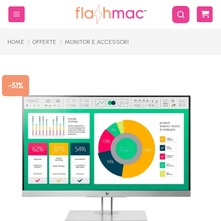
Salta
ai
contenuti
HOME
/
OFFERTE
/
MONITOR E ACCESSORI
-51%