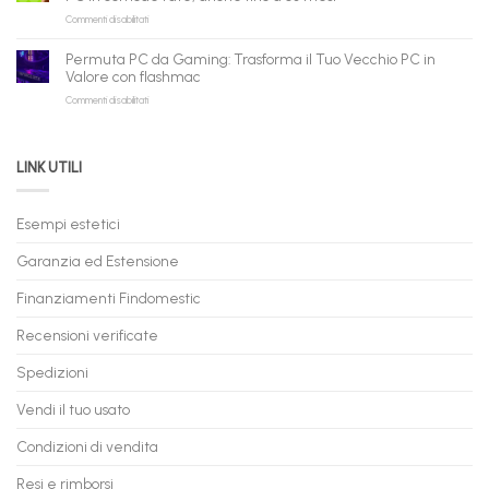
Pronta
per
shopping
su
Commenti disabilitati
Consegna
rivenditori
qui
PC
–
Gaming
Nuovi
Permuta PC da Gaming: Trasforma il Tuo Vecchio PC in
a
e
Valore con flashmac
Rate
Ricondizionati,
su
Commenti disabilitati
Online:
Spedizione
Permuta
come
Immediata
PC
acquistare
da
il
LINK UTILI
Gaming:
tuo
Trasforma
prossimo
il
PC
Tuo
in
Esempi estetici
Vecchio
comode
PC
rate,
Garanzia ed Estensione
in
anche
Valore
fino
con
Finanziamenti Findomestic
a
flashmac
60
mesi
Recensioni verificate
Spedizioni
Vendi il tuo usato
Condizioni di vendita
Resi e rimborsi