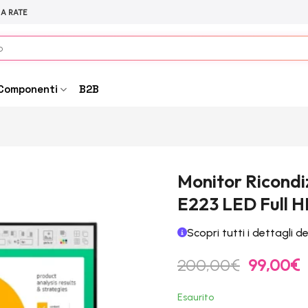
 A RATE
Componenti
B2B
Monitor Ricondi
E223 LED Full H
Scopri tutti i dettagli d
Il
Il
200,00
€
99,00
€
prezzo
p
originale
a
Esaurito
era:
è