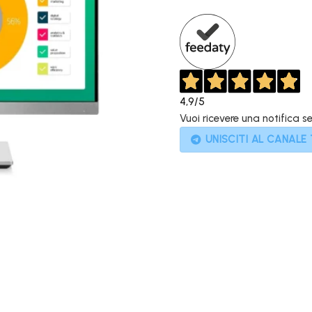
200,00€
9
4,9
/5
Vuoi ricevere una notifica s
UNISCITI AL CANALE