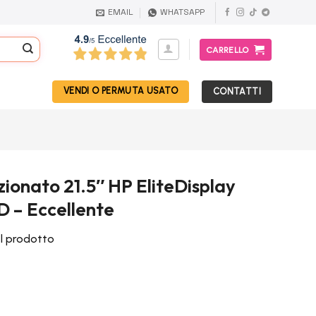
EMAIL
WHATSAPP
CARRELLO
VENDI O PERMUTA USATO
CONTATTI
zionato 21.5″ HP EliteDisplay
D – Eccellente
el prodotto
rezzo
ttuale
: