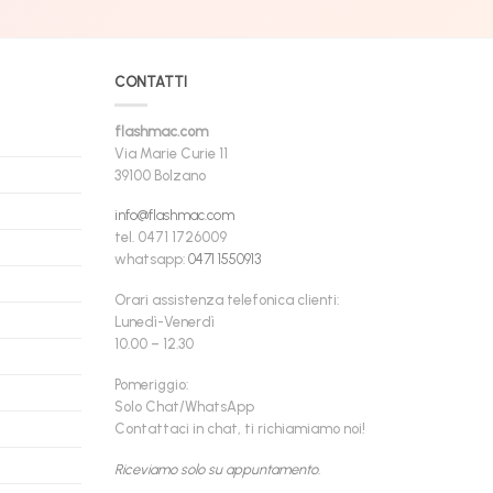
CONTATTI
flashmac.com
Via Marie Curie 11
39100 Bolzano
info@flashmac.com
tel. 0471 1726009
whatsapp:
0471 1550913
Orari assistenza telefonica clienti:
Lunedì-Venerdì
10.00 – 12.30
Pomeriggio:
Solo Chat/WhatsApp
Contattaci in chat, ti richiamiamo noi!
Riceviamo solo su appuntamento.