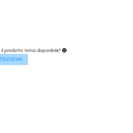
.
9,00€.
e il prodotto torna disponibile?
 TELEGRAM