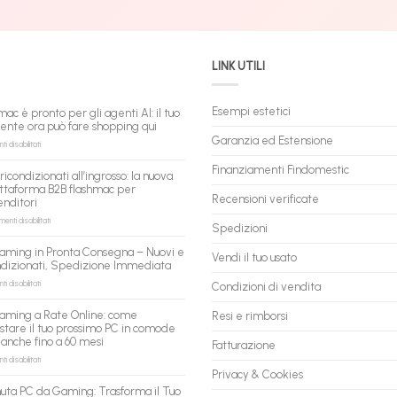
LINK UTILI
Esempi estetici
mac è pronto per gli agenti AI: il tuo
tente ora può fare shopping qui
Garanzia ed Estensione
su
 disabilitati
flashmac
è
Finanziamenti Findomestic
ricondizionati all’ingrosso: la nuova
pronto
ttaforma B2B flashmac per
per
Recensioni verificate
enditori
gli
agenti
su
nti disabilitati
Spedizioni
AI:
PC
il
ricondizionati
aming in Pronta Consegna – Nuovi e
tuo
Vendi il tuo usato
all’ingrosso:
ndizionati, Spedizione Immediata
assistente
la
ora
nuova
su
 disabilitati
Condizioni di vendita
può
piattaforma
PC
fare
B2B
Gaming
aming a Rate Online: come
Resi e rimborsi
shopping
flashmac
in
stare il tuo prossimo PC in comode
qui
per
Pronta
 anche fino a 60 mesi
rivenditori
Fatturazione
Consegna
–
su
 disabilitati
Nuovi
PC
Privacy & Cookies
e
Gaming
uta PC da Gaming: Trasforma il Tuo
Ricondizionati,
a