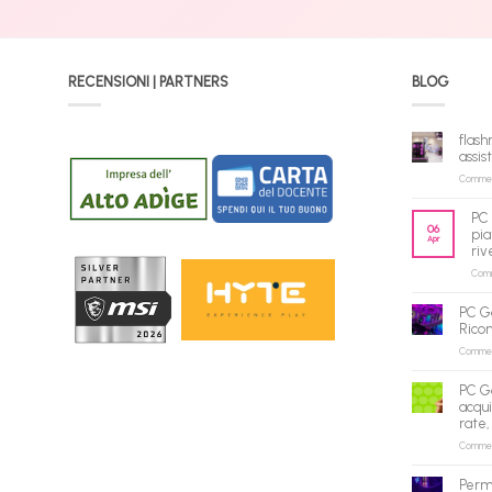
RECENSIONI | PARTNERS
BLOG
flash
assis
Commenti
PC 
06
pia
Apr
riv
Comme
PC G
Rico
Commenti
PC G
acqui
rate,
Commenti
Perm