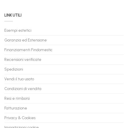
Permuta
come
Immediata
PC
acquistare
da
il
LINK UTILI
Gaming:
tuo
Trasforma
prossimo
il
PC
Tuo
in
Esempi estetici
Vecchio
comode
PC
rate,
Garanzia ed Estensione
in
anche
Valore
fino
con
Finanziamenti Findomestic
a
flashmac
60
mesi
Recensioni verificate
Spedizioni
Vendi il tuo usato
Condizioni di vendita
Resi e rimborsi
Fatturazione
Privacy & Cookies
Impostazioni cookie