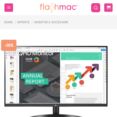
Salta
ai
contenuti
HOME
/
OFFERTE
/
MONITOR E ACCESSORI
-38%