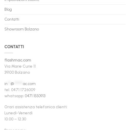
Blog
Contatti
Showroom Bolzano
CONTATTI
flashmac.com
Via Marie Curie 11
39100 Bolzano
in
**
@
******
ac.com
tel. 0471 1726009
whatsapp:
0471 1550913
Orari assistenza telefonica clienti:
Lunedì-Venerdì
10.00 – 12.30