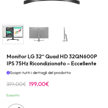
Monitor LG 32″ Quad HD 32QN600P
IPS 75Hz Ricondizionato – Eccellente
Scopri tutti i dettagli del prodotto
Il
Il
319,00
€
199,00
€
prezzo
prezzo
originale
attuale
Esaurito
era:
è:
319,00€.
199,00€.