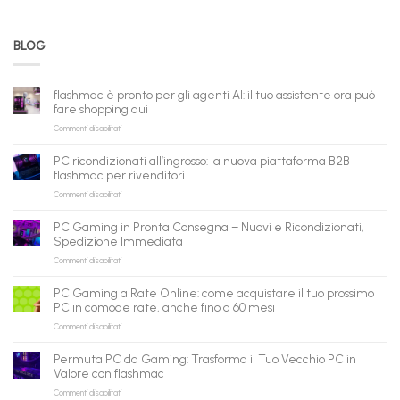
BLOG
flashmac è pronto per gli agenti AI: il tuo assistente ora può
fare shopping qui
su
Commenti disabilitati
flashmac
è
PC ricondizionati all’ingrosso: la nuova piattaforma B2B
pronto
flashmac per rivenditori
per
su
Commenti disabilitati
gli
PC
agenti
ricondizionati
AI:
PC Gaming in Pronta Consegna – Nuovi e Ricondizionati,
all’ingrosso:
il
Spedizione Immediata
la
tuo
su
Commenti disabilitati
nuova
assistente
PC
piattaforma
ora
Gaming
B2B
può
PC Gaming a Rate Online: come acquistare il tuo prossimo
in
flashmac
fare
PC in comode rate, anche fino a 60 mesi
Pronta
per
shopping
su
Commenti disabilitati
Consegna
rivenditori
qui
PC
–
Gaming
Nuovi
Permuta PC da Gaming: Trasforma il Tuo Vecchio PC in
a
e
Valore con flashmac
Rate
Ricondizionati,
su
Commenti disabilitati
Online:
Spedizione