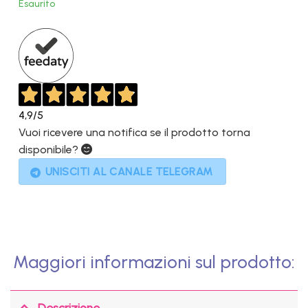
Esaurito
era:
è:
399,00€.
149,00€.
4,9
/5
Vuoi ricevere una notifica se il prodotto torna
disponibile?
UNISCITI AL CANALE TELEGRAM
Maggiori informazioni sul prodotto:
Descrizione