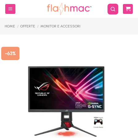
Salta
ai
contenuti
HOME
/
OFFERTE
/
MONITOR E ACCESSORI
-63%