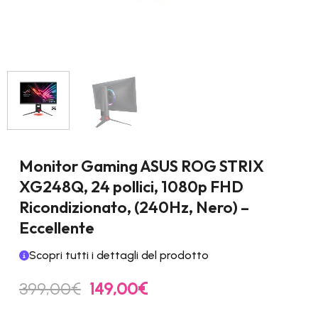
Monitor Gaming ASUS ROG STRIX
XG248Q, 24 pollici, 1080p FHD
Ricondizionato, (240Hz, Nero) –
Eccellente
Scopri tutti i dettagli del prodotto
Il
Il
399,00
€
149,00
€
prezzo
prezzo
originale
attuale