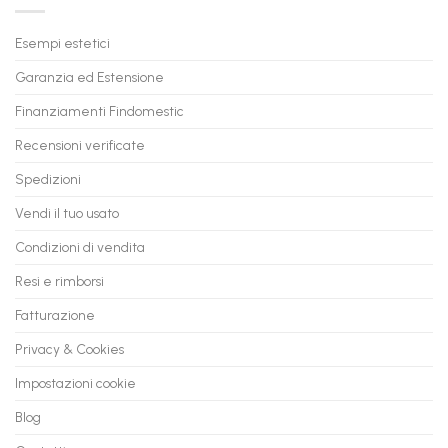
Trasforma
prossimo
il
PC
Tuo
in
Esempi estetici
Vecchio
comode
PC
rate,
Garanzia ed Estensione
in
anche
Valore
fino
con
Finanziamenti Findomestic
a
flashmac
60
mesi
Recensioni verificate
Spedizioni
Vendi il tuo usato
Condizioni di vendita
Resi e rimborsi
Fatturazione
Privacy & Cookies
Impostazioni cookie
Blog