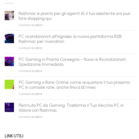
flashmac è pronto per gli agenti AI: il tuo assistente ora può
fare shopping qui
su
Commenti disabilitati
flashmac
è
PC ricondizionati all’ingrosso: la nuova piattaforma B2B
pronto
flashmac per rivenditori
per
su
Commenti disabilitati
gli
PC
agenti
ricondizionati
AI:
PC Gaming in Pronta Consegna – Nuovi e Ricondizionati,
all’ingrosso:
il
Spedizione Immediata
la
tuo
su
Commenti disabilitati
nuova
assistente
PC
piattaforma
ora
Gaming
B2B
può
PC Gaming a Rate Online: come acquistare il tuo prossimo
in
flashmac
fare
PC in comode rate, anche fino a 60 mesi
Pronta
per
shopping
su
Commenti disabilitati
Consegna
rivenditori
qui
PC
–
Gaming
Nuovi
Permuta PC da Gaming: Trasforma il Tuo Vecchio PC in
a
e
Valore con flashmac
Rate
Ricondizionati,
su
Commenti disabilitati
Online:
Spedizione
Permuta
come
Immediata
PC
acquistare
da
il
LINK UTILI
Gaming:
tuo