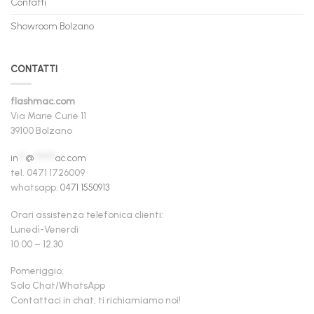
Contatti
Showroom Bolzano
CONTATTI
flashmac.com
Via Marie Curie 11
39100 Bolzano
in
**
@
******
ac.com
tel. 0471 1726009
whatsapp:
0471 1550913
Orari assistenza telefonica clienti:
Lunedì-Venerdì
10.00 – 12.30
Pomeriggio:
Solo Chat/WhatsApp
Contattaci in chat, ti richiamiamo noi!