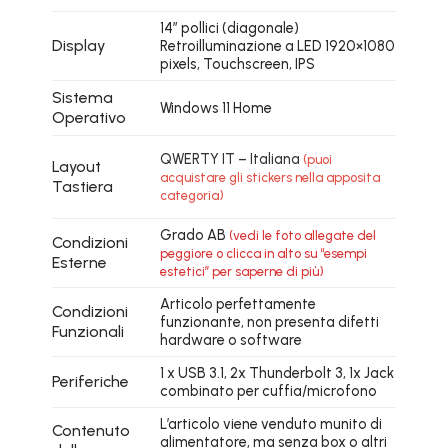
14″ pollici (diagonale)
Display
Retroilluminazione a LED 1920×1080
pixels, Touchscreen, IPS
Sistema
Windows 11 Home
Operativo
QWERTY IT – Italiana
(puoi
Layout
acquistare gli stickers nella apposita
Tastiera
categoria)
Grado AB
(vedi le foto allegate del
Condizioni
peggiore o clicca in alto su “esempi
Esterne
estetici” per saperne di più)
Articolo perfettamente
Condizioni
funzionante, non presenta difetti
Funzionali
hardware o software
1 x USB 3.1, 2x Thunderbolt 3, 1x Jack
Periferiche
combinato per cuffia/microfono
L’articolo viene venduto munito di
Contenuto
alimentatore, ma senza box o altri