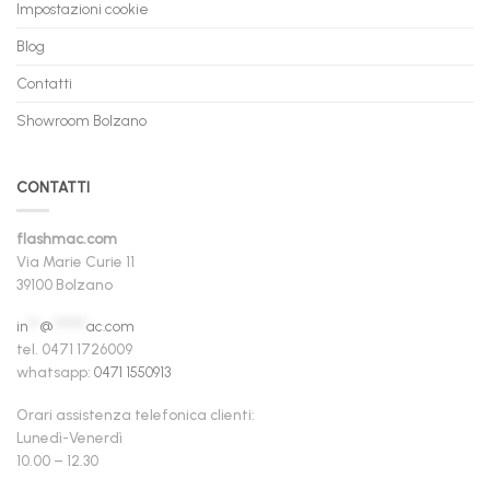
Impostazioni cookie
Blog
Contatti
Showroom Bolzano
CONTATTI
flashmac.com
Via Marie Curie 11
39100 Bolzano
in
**
@
******
ac.com
tel. 0471 1726009
whatsapp:
0471 1550913
Orari assistenza telefonica clienti:
Lunedì-Venerdì
10.00 – 12.30