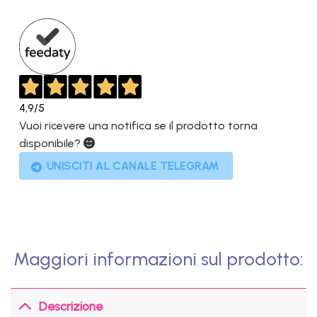
era:
è:
899,00€.
499,00€.
4,9
/5
Vuoi ricevere una notifica se il prodotto torna
disponibile?
UNISCITI AL CANALE TELEGRAM
Maggiori informazioni sul prodotto:
Descrizione