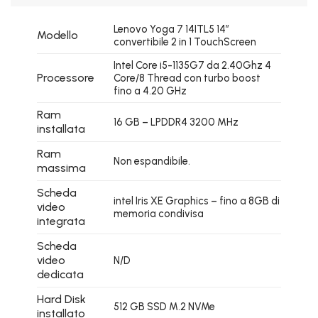
Lenovo Yoga 7 14ITL5 14″
Modello
convertibile 2 in 1 TouchScreen
Intel Core i5-1135G7 da 2.40Ghz 4
Processore
Core/8 Thread con turbo boost
fino a 4.20 GHz
Ram
16 GB – LPDDR4 3200 MHz
installata
Ram
Non espandibile.
massima
Scheda
intel Iris XE Graphics – fino a 8GB di
video
memoria condivisa
integrata
Scheda
video
N/D
dedicata
Hard Disk
512 GB SSD M.2 NVMe
installato