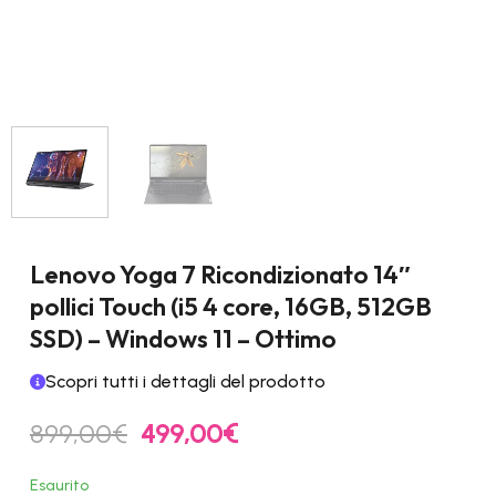
Lenovo Yoga 7 Ricondizionato 14″
pollici Touch (i5 4 core, 16GB, 512GB
SSD) – Windows 11 – Ottimo
Scopri tutti i dettagli del prodotto
Il
Il
899,00
€
499,00
€
prezzo
prezzo
originale
attuale
Esaurito