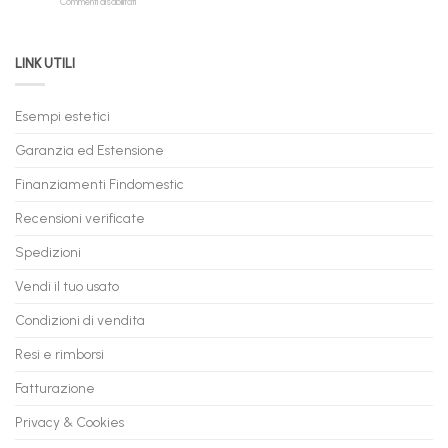
su
Commenti disabilitati
Online:
Spedizione
Permuta
come
Immediata
PC
acquistare
da
il
LINK UTILI
Gaming:
tuo
Trasforma
prossimo
il
PC
Tuo
in
Esempi estetici
Vecchio
comode
PC
rate,
Garanzia ed Estensione
in
anche
Valore
fino
con
Finanziamenti Findomestic
a
flashmac
60
mesi
Recensioni verificate
Spedizioni
Vendi il tuo usato
Condizioni di vendita
Resi e rimborsi
Fatturazione
Privacy & Cookies