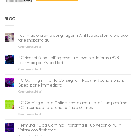
BLOG
flashmac è pronto per gli agenti AI: il tuo assistente ora può
fare shopping qui
su
Commenti disabilitati
flashmac
è
PC ricondizionati all’ingrosso: la nuova piattaforma B2B
pronto
flashmac per rivenditori
per
su
Commenti disabilitati
gli
PC
agenti
ricondizionati
AI:
PC Gaming in Pronta Consegna – Nuovi e Ricondizionati,
all’ingrosso:
il
Spedizione Immediata
la
tuo
su
Commenti disabilitati
nuova
assistente
PC
piattaforma
ora
Gaming
B2B
può
PC Gaming a Rate Online: come acquistare il tuo prossimo
in
flashmac
fare
PC in comode rate, anche fino a 60 mesi
Pronta
per
shopping
su
Commenti disabilitati
Consegna
rivenditori
qui
PC
–
Gaming
Nuovi
Permuta PC da Gaming: Trasforma il Tuo Vecchio PC in
a
e
Valore con flashmac
Rate
Ricondizionati,