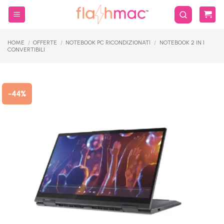
Salta
ai
contenuti
HOME
/
OFFERTE
/
NOTEBOOK PC RICONDIZIONATI
/
NOTEBOOK 2 IN 1
CONVERTIBILI
-44%