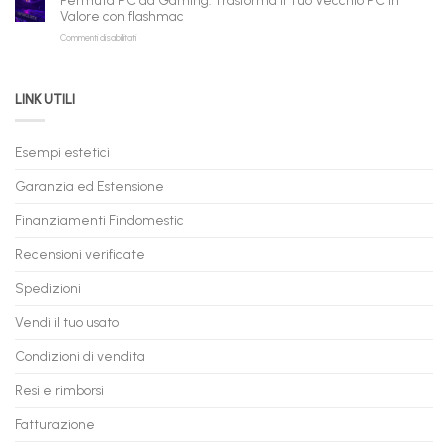
Permuta PC da Gaming: Trasforma il Tuo Vecchio PC in
a
e
Valore con flashmac
Rate
Ricondizionati,
su
Commenti disabilitati
Online:
Spedizione
Permuta
come
Immediata
PC
acquistare
da
il
LINK UTILI
Gaming:
tuo
Trasforma
prossimo
il
PC
Tuo
in
Esempi estetici
Vecchio
comode
PC
rate,
Garanzia ed Estensione
in
anche
Valore
fino
con
Finanziamenti Findomestic
a
flashmac
60
mesi
Recensioni verificate
Spedizioni
Vendi il tuo usato
Condizioni di vendita
Resi e rimborsi
Fatturazione