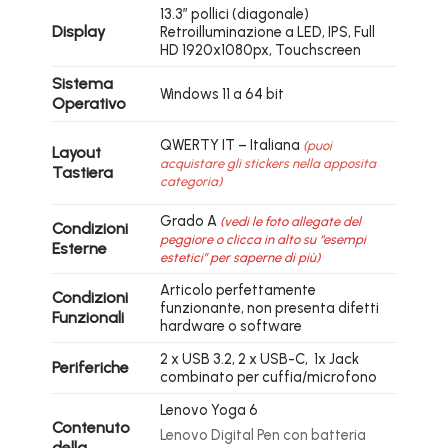
13.3″ pollici (diagonale)
Display
Retroilluminazione a LED, IPS, Full
HD 1920x1080px, Touchscreen
Sistema
Windows 11 a 64 bit
Operativo
QWERTY IT – Italiana
(puoi
Layout
acquistare gli stickers nella apposita
Tastiera
categoria)
Grado A
(vedi le foto allegate del
Condizioni
peggiore o clicca in alto su “esempi
Esterne
estetici” per saperne di più)
Articolo perfettamente
Condizioni
funzionante, non presenta difetti
Funzionali
hardware o software
2 x USB 3.2, 2 x USB-C, 1x Jack
Periferiche
combinato per cuffia/microfono
Lenovo Yoga 6
Contenuto
Lenovo Digital Pen con batteria
della