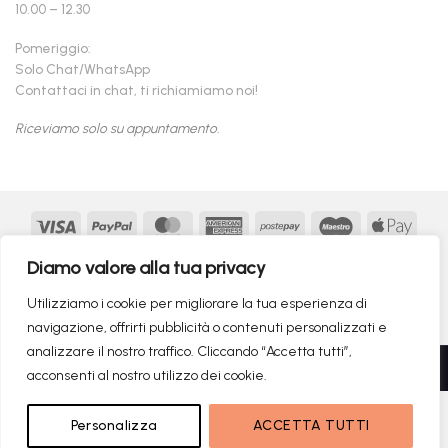
10.00 – 12.30
Pomeriggio:
Solo Chat/WhatsApp
Contattaci in chat, ti richiamiamo noi!
Riceviamo solo su appuntamento.
Visa
PayPal
MasterCard
American
Postepay
Maestro
Appl
Express
Pay
Google
MasterCard
Klarna
Findomestic
Scalapay
seQur
Diamo valore alla tua privacy
Pay
2
Copyright 2026 ©
flashmac®
- MONOFASE SRL - P.IVA:
Utilizziamo i cookie per migliorare la tua esperienza di
02982260214 | produced by
monofase
navigazione, offrirti pubblicità o contenuti personalizzati e
analizzare il nostro traffico. Cliccando “Accetta tutti”,
Recedere dal contratto qui
acconsenti al nostro utilizzo dei cookie.
1.099,00
€
NON DISPONIBILE
Personalizza
ACCETTA TUTTI
RICERCHE DI TENDENZA
656,10
€
Il prezzo originale era: 1.099,00€.
Il prezzo attuale è: 656,10€.