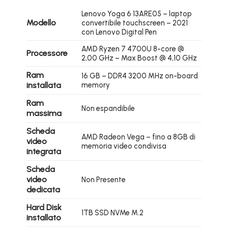
Lenovo Yoga 6 13ARE05 – laptop
Modello
convertibile touchscreen – 2021
con Lenovo Digital Pen
AMD Ryzen 7 4700U 8-core @
Processore
2,00 GHz – Max Boost @ 4,10 GHz
Ram
16 GB – DDR4 3200 MHz on-board
installata
memory
Ram
Non espandibile
massima
Scheda
AMD Radeon Vega – fino a 8GB di
video
memoria video condivisa
integrata
Scheda
video
Non Presente
dedicata
Hard Disk
1TB SSD NVMe M.2
installato