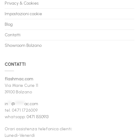
Privacy & Cookies
Impostazioni cookie
Blog
Contatti
Showroom Bolzano
CONTATTI
flashmac.com
Via Marie Curie 11
39100 Bolzano
in
**
@
******
ac.com
tel. 0471 1726009
whatsapp:
0471 1550913
Orari assistenza telefonica clienti:
Lunedì-Venerdì