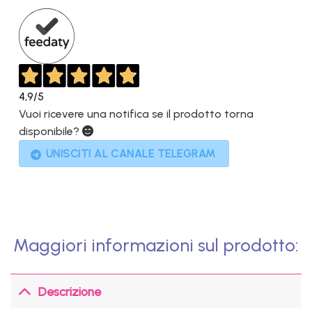
1.099,00€.
656,10€.
4,9
/5
Vuoi ricevere una notifica se il prodotto torna
disponibile?
UNISCITI AL CANALE TELEGRAM
Maggiori informazioni sul prodotto:
Descrizione