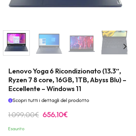
Lenovo Yoga 6 Ricondizionato (13.3″,
Ryzen 7 8 core, 16GB, 1TB, Abyss Blu) –
Eccellente – Windows 11
Scopri tutti i dettagli del prodotto
Il
Il
1.099,00
€
656,10
€
prezzo
prezzo
originale
attuale
Esaurito
era:
è: