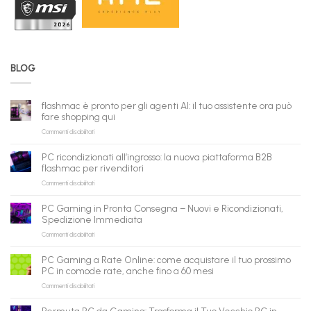
BLOG
flashmac è pronto per gli agenti AI: il tuo assistente ora può
fare shopping qui
su
Commenti disabilitati
flashmac
è
PC ricondizionati all’ingrosso: la nuova piattaforma B2B
pronto
flashmac per rivenditori
per
su
Commenti disabilitati
gli
PC
agenti
ricondizionati
AI:
PC Gaming in Pronta Consegna – Nuovi e Ricondizionati,
all’ingrosso:
il
Spedizione Immediata
la
tuo
su
Commenti disabilitati
nuova
assistente
PC
piattaforma
ora
Gaming
B2B
può
PC Gaming a Rate Online: come acquistare il tuo prossimo
in
flashmac
fare
PC in comode rate, anche fino a 60 mesi
Pronta
per
shopping
su
Commenti disabilitati
Consegna
rivenditori
qui
PC
–
Gaming
Nuovi