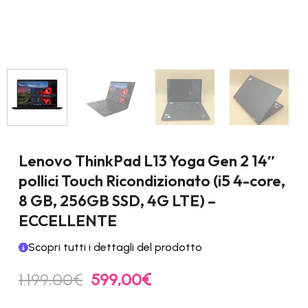
Lenovo ThinkPad L13 Yoga Gen 2 14″
pollici Touch Ricondizionato (i5 4-core,
8 GB, 256GB SSD, 4G LTE) –
ECCELLENTE
Scopri tutti i dettagli del prodotto
Il
Il
1.199,00
€
599,00
€
prezzo
prezzo
originale
attuale