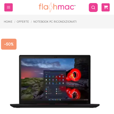
Salta
ai
contenuti
HOME
/
OFFERTE
/
NOTEBOOK PC RICONDIZIONATI
-50%