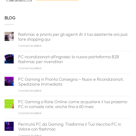
BLOG
flashmac è pronto per gli agenti AI: il tuo assistente ora può
fare shopping qui
su
Commenti disabilitati
flashmac
è
PC ricondizionati all’ingrosso: la nuova piattaforma B2B
pronto
flashmac per rivenditori
per
su
Commenti disabilitati
gli
PC
agenti
ricondizionati
AI:
PC Gaming in Pronta Consegna – Nuovi e Ricondizionati,
all’ingrosso:
il
Spedizione Immediata
la
tuo
su
Commenti disabilitati
nuova
assistente
PC
piattaforma
ora
Gaming
B2B
può
PC Gaming a Rate Online: come acquistare il tuo prossimo
in
flashmac
fare
PC in comode rate, anche fino a 60 mesi
Pronta
per
shopping
su
Commenti disabilitati
Consegna
rivenditori
qui
PC
–
Gaming
Nuovi
Permuta PC da Gaming: Trasforma il Tuo Vecchio PC in
a
e
Valore con flashmac
Rate
Ricondizionati,
su
Commenti disabilitati
Online:
Spedizione