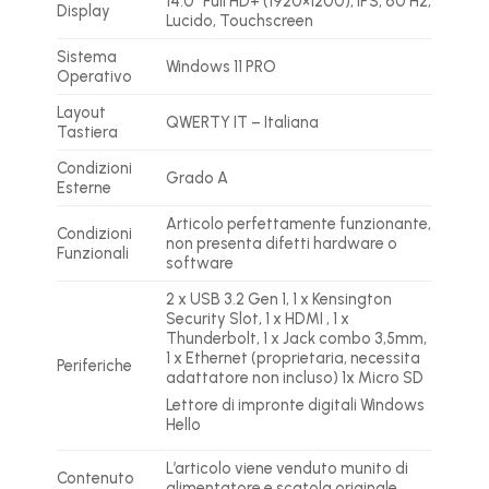
14.0″ Full HD+ (1920×1200), IPS, 60 Hz,
Display
Lucido, Touchscreen
Sistema
Windows 11 PRO
Operativo
Layout
QWERTY IT – Italiana
Tastiera
Condizioni
Grado A
Esterne
Articolo perfettamente funzionante,
Condizioni
non presenta difetti hardware o
Funzionali
software
2 x USB 3.2 Gen 1, 1 x Kensington
Security Slot, 1 x HDMI , 1 x
Thunderbolt, 1 x Jack combo 3,5mm,
1 x Ethernet (proprietaria, necessita
Periferiche
adattatore non incluso) 1x Micro SD
Lettore di impronte digitali Windows
Hello
L’articolo viene venduto munito di
Contenuto
alimentatore e scatola originale.