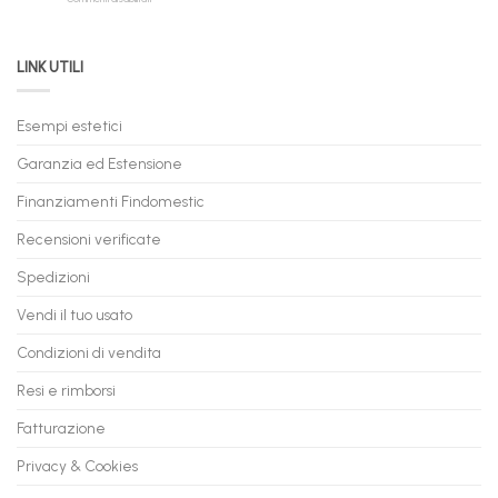
Permuta
come
Immediata
PC
acquistare
da
il
LINK UTILI
Gaming:
tuo
Trasforma
prossimo
il
PC
Tuo
in
Esempi estetici
Vecchio
comode
PC
rate,
Garanzia ed Estensione
in
anche
Valore
fino
con
Finanziamenti Findomestic
a
flashmac
60
mesi
Recensioni verificate
Spedizioni
Vendi il tuo usato
Condizioni di vendita
Resi e rimborsi
Fatturazione
Privacy & Cookies