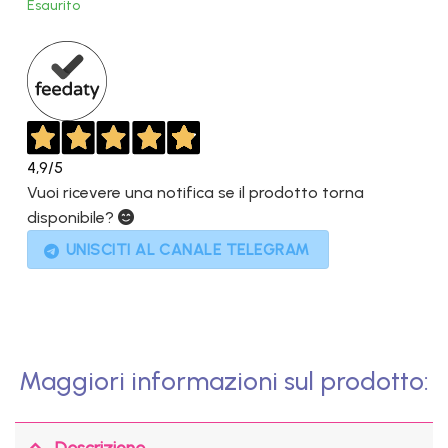
Esaurito
era:
è:
1.199,00€.
599,00€.
4,9
/5
Vuoi ricevere una notifica se il prodotto torna
disponibile?
UNISCITI AL CANALE TELEGRAM
Maggiori informazioni sul prodotto:
Descrizione