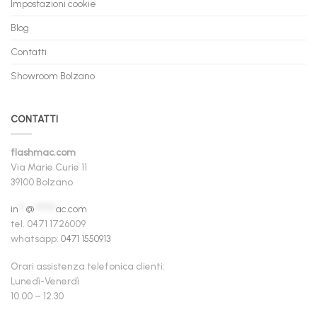
Impostazioni cookie
Blog
Contatti
Showroom Bolzano
CONTATTI
flashmac.com
Via Marie Curie 11
39100 Bolzano
in
**
@
******
ac.com
tel. 0471 1726009
whatsapp:
0471 1550913
Orari assistenza telefonica clienti:
Lunedì-Venerdì
10.00 – 12.30