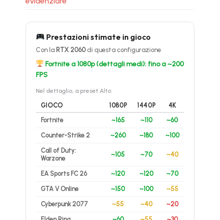
evidenziare
Prestazioni stimate in gioco
Con la
RTX 2060
di questa configurazione
Fortnite a 1080p (dettagli medi): fino a ~200
FPS
Nel dettaglio, a preset Alto:
GIOCO
1080P
1440P
4K
Fortnite
~165
~110
~60
Counter-Strike 2
~260
~180
~100
Call of Duty:
~105
~70
~40
Warzone
EA Sports FC 26
~120
~120
~70
GTA V Online
~150
~100
~55
Cyberpunk 2077
~55
~40
~20
Elden Ring
~60
~55
~30