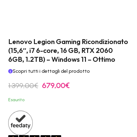
Lenovo Legion Gaming Ricondizionato
(15,6″, i7 6-core, 16 GB, RTX 2060
6GB, 1.2TB) – Windows 11 – Ottimo
Scopri tutti i dettagli del prodotto
Il
Il
1.399,00
€
679,00
€
prezzo
prezzo
originale
attuale
Esaurito
era:
è:
1.399,00€.
679,00€.