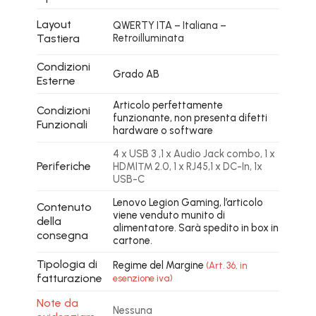
Layout
QWERTY ITA – Italiana –
Tastiera
Retroilluminata
Condizioni
Grado AB
Esterne
Articolo perfettamente
Condizioni
funzionante, non presenta difetti
Funzionali
hardware o software
4 x USB 3 ,1 x Audio Jack combo, 1 x
Periferiche
HDMI™ 2.0, 1 x RJ45,1 x DC-In, 1x
USB-C
Lenovo Legion Gaming, l’articolo
Contenuto
viene venduto munito di
della
alimentatore. Sarà spedito in box in
consegna
cartone.
Tipologia di
Regime del Margine
(Art. 36, in
fatturazione
esenzione iva)
Note da
Nessuna