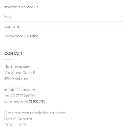
Impostazioni cookie
Blog
Contatti
Showroom Bolzano
CONTATTI
flashmac.com
Via Marie Curie 11
39100 Bolzano
in
**
@
******
ac.com
tel. 0471 1726009
whatsapp:
0471 1550913
Orari assistenza telefonica clienti:
Lunedì-Venerdì
10.00 – 12.30