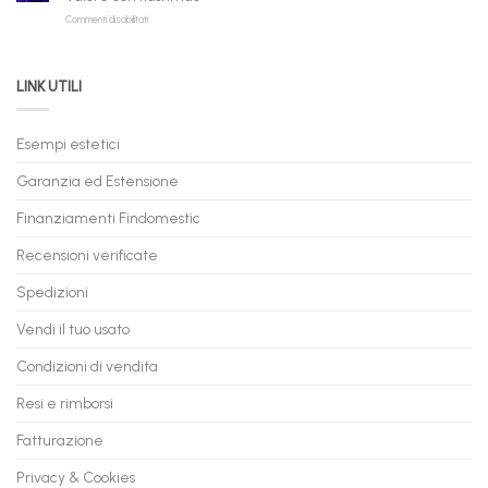
Rate
Ricondizionati,
su
Commenti disabilitati
Online:
Spedizione
Permuta
come
Immediata
PC
acquistare
da
il
LINK UTILI
Gaming:
tuo
Trasforma
prossimo
il
PC
Tuo
in
Esempi estetici
Vecchio
comode
PC
rate,
Garanzia ed Estensione
in
anche
Valore
fino
con
Finanziamenti Findomestic
a
flashmac
60
mesi
Recensioni verificate
Spedizioni
Vendi il tuo usato
Condizioni di vendita
Resi e rimborsi
Fatturazione
Privacy & Cookies