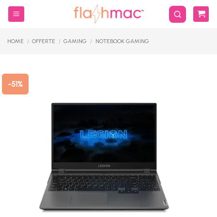
Salta
ai
contenuti
HOME
/
OFFERTE
/
GAMING
/
NOTEBOOK GAMING
-51%