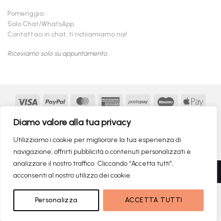
Pomeriggio:
Solo Chat/WhatsApp
Contattaci in chat, ti richiamiamo noi!
Riceviamo solo su appuntamento.
Visa
PayPal
MasterCard
American
Postepay
Maestro
Appl
Express
Pay
Google
MasterCard
Klarna
Findomestic
Scalapay
seQur
Diamo valore alla tua privacy
Pay
2
Copyright 2026 ©
flashmac®
- MONOFASE SRL - P.IVA:
Utilizziamo i cookie per migliorare la tua esperienza di
02982260214 | produced by
monofase
navigazione, offrirti pubblicità o contenuti personalizzati e
analizzare il nostro traffico. Cliccando “Accetta tutti”,
Recedere dal contratto qui
acconsenti al nostro utilizzo dei cookie.
1.399,00
€
NON DISPONIBILE
Personalizza
ACCETTA TUTTI
RICERCHE DI TENDENZA
679,00
€
Il prezzo originale era: 1.399,00€.
Il prezzo attuale è: 679,00€.