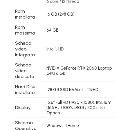
6 core / 12 thread
Ram
16 GB (2×8 GB)
installata
Ram
64 GB
massima
Scheda
video
Intel UHD
integrata
Scheda
NVIDIA GeForce RTX 2060 Laptop
video
GPU 6 GB
dedicata
Hard Disk
128 GB SSD NVMe + 1 TB HD
installato
15.6″ Full HD (1920 x 1080), IPS, 16:9
Display
(165 Hz / 100% sRGB / 300 nits);
Opaco
Sistema
Windows 11 Home
Operativo