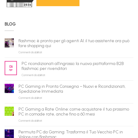
BLOG
flashmac è pronto per gli agenti AI: il tuo assistente ora può
fare shopping qui
su
Commenti disabilitati
flashmac
è
PC ricondizionati all’ingrosso: la nuova piattaforma B2B
pronto
06
flashmac per rivenditori
Apr
per
su
Commenti disabilitati
gli
PC
agenti
ricondizionati
AI:
PC Gaming in Pronta Consegna – Nuovi e Ricondizionati,
all’ingrosso:
il
Spedizione Immediata
la
tuo
su
Commenti disabilitati
nuova
assistente
PC
piattaforma
ora
Gaming
B2B
può
PC Gaming a Rate Online: come acquistare il tuo prossimo
in
flashmac
fare
PC in comode rate, anche fino a 60 mesi
Pronta
per
shopping
su
Commenti disabilitati
Consegna
rivenditori
qui
PC
–
Gaming
Nuovi
Permuta PC da Gaming: Trasforma il Tuo Vecchio PC in
a
e
Valore con flashmac