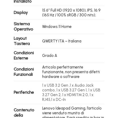
installato
15.6″ Full HD (1920 x 1080), IPS, 16:9
Display
(165 Hz / 100% sRGB / 300 nits);
Sistema
Windows 11 Home
Operativo
Layout
QWERTY ITA – Italiana
Tastiera
Condizioni
Grado A
Esterne
Articolo perfettamente
Condizioni
funzionante, non presenta difetti
Funzionali
hardware o software
1 x USB 3.2 Gen ,1 x Audio Jack
combo, 1 x USB 3.27 Gen 1, 1 x USB
Periferiche
3.27 Gen 2, 1 x HDMI™ 2.0, 1 x
RJ45,1 x DC-In
Lenovo Ideapad Gaming, l’articolo
Contenuto
viene venduto munito di
della
alimentatore. Sarà spedito in box in