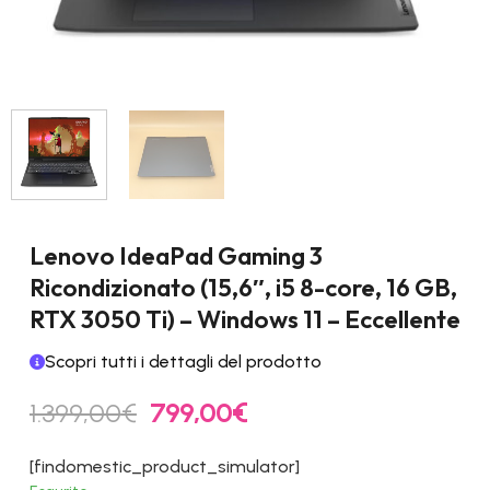
Lenovo IdeaPad Gaming 3
Ricondizionato (15,6″, i5 8-core, 16 GB,
RTX 3050 Ti) – Windows 11 – Eccellente
Scopri tutti i dettagli del prodotto
Il
Il
1.399,00
€
799,00
€
prezzo
prezzo
originale
attuale
[findomestic_product_simulator]
era:
è: