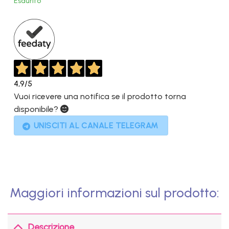
Esaurito
1.399,00€.
799,00€.
4,9
/5
Vuoi ricevere una notifica se il prodotto torna
disponibile?
UNISCITI AL CANALE TELEGRAM
Maggiori informazioni sul prodotto:
Descrizione