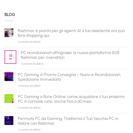
BLOG
flashmac è pronto per gli agenti AI: il tuo assistente ora può
fare shopping qui
su
Commenti disabilitati
flashmac
è
PC ricondizionati all’ingrosso: la nuova piattaforma B2B
pronto
06
flashmac per rivenditori
Apr
per
su
Commenti disabilitati
gli
PC
agenti
ricondizionati
AI:
PC Gaming in Pronta Consegna – Nuovi e Ricondizionati,
all’ingrosso:
il
Spedizione Immediata
la
tuo
su
Commenti disabilitati
nuova
assistente
PC
piattaforma
ora
Gaming
B2B
può
PC Gaming a Rate Online: come acquistare il tuo prossimo
in
flashmac
fare
PC in comode rate, anche fino a 60 mesi
Pronta
per
shopping
su
Commenti disabilitati
Consegna
rivenditori
qui
PC
–
Gaming
Nuovi
Permuta PC da Gaming: Trasforma il Tuo Vecchio PC in
a
e
Valore con flashmac
Rate
Ricondizionati,
su
Commenti disabilitati
Online:
Spedizione