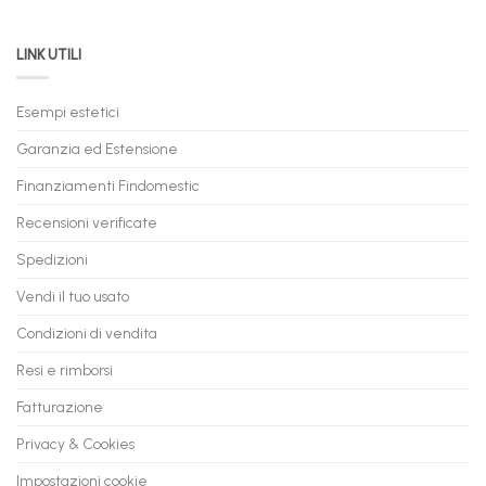
Permuta
come
Immediata
PC
acquistare
da
il
LINK UTILI
Gaming:
tuo
Trasforma
prossimo
il
PC
Tuo
in
Esempi estetici
Vecchio
comode
PC
rate,
Garanzia ed Estensione
in
anche
Valore
fino
con
Finanziamenti Findomestic
a
flashmac
60
mesi
Recensioni verificate
Spedizioni
Vendi il tuo usato
Condizioni di vendita
Resi e rimborsi
Fatturazione
Privacy & Cookies
Impostazioni cookie