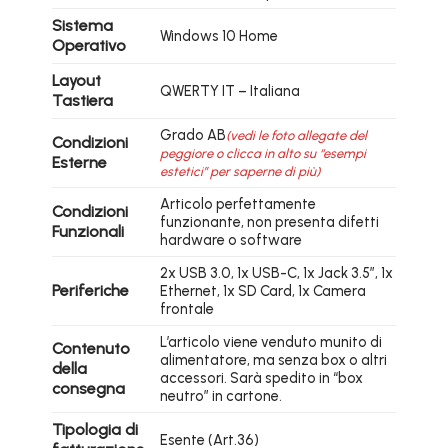
Sistema
Windows 10 Home
Operativo
Layout
QWERTY IT – Italiana
Tastiera
Grado AB
(vedi le foto allegate del
Condizioni
peggiore o clicca in alto su “esempi
Esterne
estetici” per saperne di più)
Articolo perfettamente
Condizioni
funzionante, non presenta difetti
Funzionali
hardware o software
2x USB 3.0, 1x USB-C, 1x Jack 3.5″, 1x
Periferiche
Ethernet, 1x SD Card, 1x Camera
frontale
L’articolo viene venduto munito di
Contenuto
alimentatore, ma senza box o altri
della
accessori. Sarà spedito in “box
consegna
neutro” in cartone.
Tipologia di
Esente (Art.36)