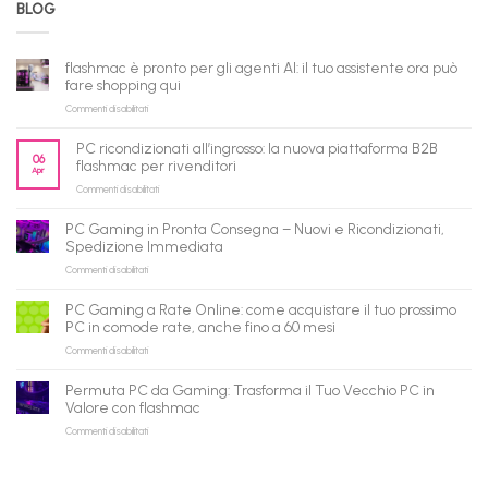
BLOG
flashmac è pronto per gli agenti AI: il tuo assistente ora può
fare shopping qui
su
Commenti disabilitati
flashmac
è
PC ricondizionati all’ingrosso: la nuova piattaforma B2B
pronto
06
flashmac per rivenditori
Apr
per
su
Commenti disabilitati
gli
PC
agenti
ricondizionati
AI:
PC Gaming in Pronta Consegna – Nuovi e Ricondizionati,
all’ingrosso:
il
Spedizione Immediata
la
tuo
su
Commenti disabilitati
nuova
assistente
PC
piattaforma
ora
Gaming
B2B
può
PC Gaming a Rate Online: come acquistare il tuo prossimo
in
flashmac
fare
PC in comode rate, anche fino a 60 mesi
Pronta
per
shopping
su
Commenti disabilitati
Consegna
rivenditori
qui
PC
–
Gaming
Nuovi
Permuta PC da Gaming: Trasforma il Tuo Vecchio PC in
a
e
Valore con flashmac
Rate
Ricondizionati,
su
Commenti disabilitati
Online:
Spedizione
Permuta
come
Immediata
PC
acquistare
da
il