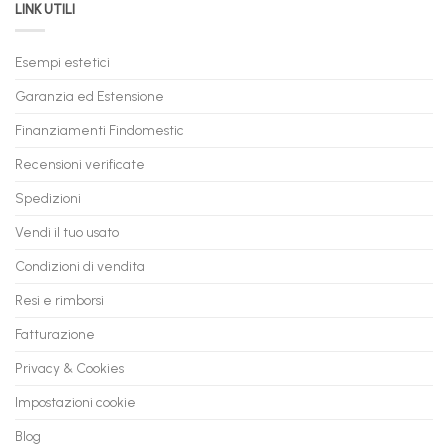
LINK UTILI
Gaming:
tuo
Trasforma
prossimo
il
PC
Tuo
in
Esempi estetici
Vecchio
comode
PC
rate,
Garanzia ed Estensione
in
anche
Valore
fino
con
Finanziamenti Findomestic
a
flashmac
60
mesi
Recensioni verificate
Spedizioni
Vendi il tuo usato
Condizioni di vendita
Resi e rimborsi
Fatturazione
Privacy & Cookies
Impostazioni cookie
Blog