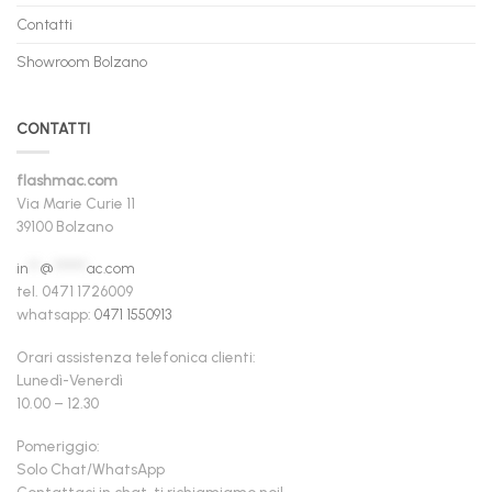
Contatti
Showroom Bolzano
CONTATTI
flashmac.com
Via Marie Curie 11
39100 Bolzano
in
**
@
******
ac.com
tel. 0471 1726009
whatsapp:
0471 1550913
Orari assistenza telefonica clienti:
Lunedì-Venerdì
10.00 – 12.30
Pomeriggio:
Solo Chat/WhatsApp
Contattaci in chat, ti richiamiamo noi!