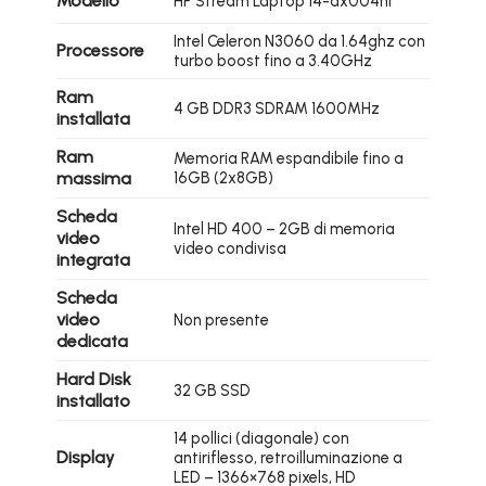
Modello
HP Stream Laptop 14-ax004nl
Intel Celeron N3060 da 1.64ghz con
Processore
turbo boost fino a 3.40GHz
Ram
4 GB DDR3 SDRAM 1600MHz
installata
Ram
Memoria RAM espandibile fino a
massima
16GB (2x8GB)
Scheda
Intel HD 400 – 2GB di memoria
video
video condivisa
integrata
Scheda
video
Non presente
dedicata
Hard Disk
32 GB SSD
installato
14 pollici (diagonale) con
Display
antiriflesso, retroilluminazione a
LED – 1366×768 pixels, HD