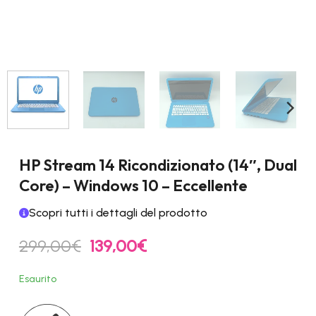
HP Stream 14 Ricondizionato (14″, Dual
Core) – Windows 10 – Eccellente
Scopri tutti i dettagli del prodotto
Il
Il
299,00
€
139,00
€
prezzo
prezzo
originale
attuale
Esaurito
era:
è:
299,00€.
139,00€.