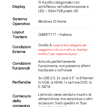
15.4 pollici (diagonale) con
Display
antiriflesso, retroilluminazione a
LED – 1366×768 pixels, HD
Sistema
Windows 10 Home
Operativo
Layout
QWERTY IT – Italiana
Tastiera
Grado A
(vedi le foto allegate del
Condizioni
peggiore o clicca in alto su “esempi
Esterne
estetici” per saperne di più)
Articolo perfettamente
Condizioni
funzionante, non presenta difetti
Funzionali
hardware o software
3x USB 2.0, 2x Jack 3.5″, 1x Ethernet,
Periferiche
1x VGA, 1x HDMI, 1 x Lettore DVD, 1x
E-SATA
L’articolo viene venduto munito di
Contenuto
alimentatore, ma senza box o altri
della
accessori. Sarà spedito in “box
consegna