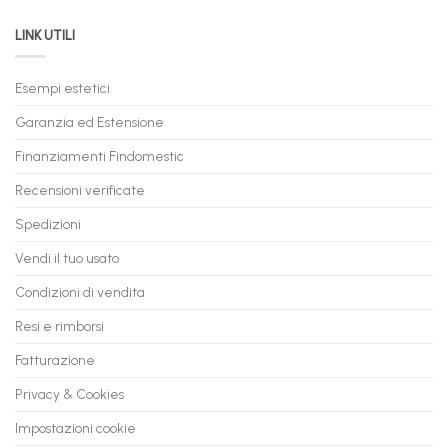
PC
acquistare
da
il
LINK UTILI
Gaming:
tuo
Trasforma
prossimo
il
PC
Tuo
in
Esempi estetici
Vecchio
comode
PC
rate,
Garanzia ed Estensione
in
anche
Valore
fino
con
Finanziamenti Findomestic
a
flashmac
60
mesi
Recensioni verificate
Spedizioni
Vendi il tuo usato
Condizioni di vendita
Resi e rimborsi
Fatturazione
Privacy & Cookies
Impostazioni cookie