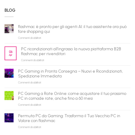
BLOG
flashmac è pronto per gli agenti AI: il tuo assistente ora può
fare shopping qui
su
Commenti disabilitati
flashmac
è
PC ricondizionati all’ingrosso: la nuova piattaforma B2B
pronto
06
flashmac per rivenditori
Apr
per
su
Commenti disabilitati
gli
PC
agenti
ricondizionati
AI:
PC Gaming in Pronta Consegna – Nuovi e Ricondizionati,
all’ingrosso:
il
Spedizione Immediata
la
tuo
su
Commenti disabilitati
nuova
assistente
PC
piattaforma
ora
Gaming
B2B
può
PC Gaming a Rate Online: come acquistare il tuo prossimo
in
flashmac
fare
PC in comode rate, anche fino a 60 mesi
Pronta
per
shopping
su
Commenti disabilitati
Consegna
rivenditori
qui
PC
–
Gaming
Nuovi
Permuta PC da Gaming: Trasforma il Tuo Vecchio PC in
a
e
Valore con flashmac
Rate
Ricondizionati,
su
Commenti disabilitati
Online:
Spedizione
Permuta
come
Immediata