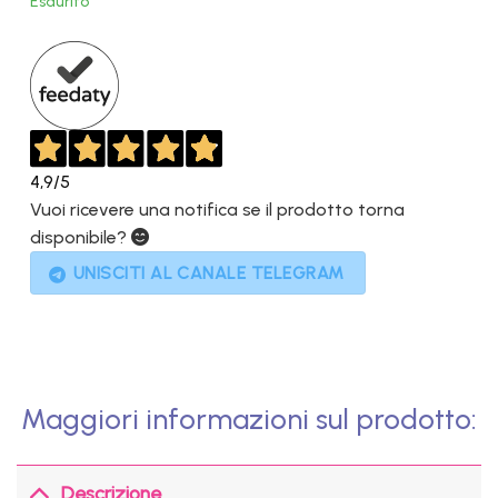
Esaurito
899,00€.
189,00€.
4,9
/5
Vuoi ricevere una notifica se il prodotto torna
disponibile?
UNISCITI AL CANALE TELEGRAM
Maggiori informazioni sul prodotto:
Descrizione