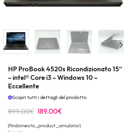
HP ProBook 4520s Ricondizionato 15″
– intel® Core i3 – Windows 10 –
Eccellente
Scopri tutti i dettagli del prodotto
Il
Il
899,00
€
189,00
€
prezzo
prezzo
originale
attuale
[findomestic_product_simulator]
era:
è: