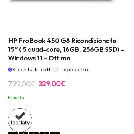
HP ProBook 450 G8 Ricondizionato
15″ (i5 quad-core, 16GB, 256GB SSD) –
Windows 11 – Ottimo
Scopri tutti i dettagli del prodotto
Il
Il
799,00
€
329,00
€
prezzo
prezzo
originale
attuale
Esaurito
era:
è:
799,00€.
329,00€.