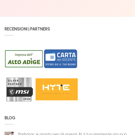
RECENSIONI | PARTNERS
BLOG
flashmac è pronto per gli agenti AI: il tuo assistente ora può