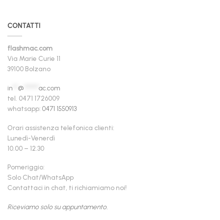
CONTATTI
flashmac.com
Via Marie Curie 11
39100 Bolzano
in
**
@
******
ac.com
tel. 0471 1726009
whatsapp:
0471 1550913
Orari assistenza telefonica clienti:
Lunedì-Venerdì
10.00 – 12.30
Pomeriggio:
Solo Chat/WhatsApp
Contattaci in chat, ti richiamiamo noi!
Riceviamo solo su appuntamento.