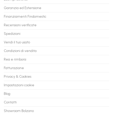
Vecchio
comode
PC
rate,
Garanzia ed Estensione
in
anche
Valore
fino
con
Finanziamenti Findomestic
a
flashmac
60
mesi
Recensioni verificate
Spedizioni
Vendi il tuo usato
Condizioni di vendita
Resi e rimborsi
Fatturazione
Privacy & Cookies
Impostazioni cookie
Blog
Contatti
Showroom Bolzano