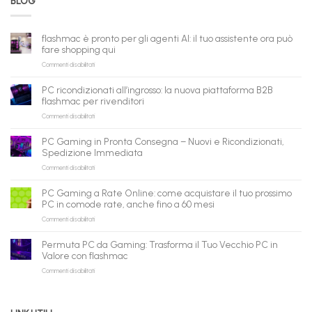
BLOG
flashmac è pronto per gli agenti AI: il tuo assistente ora può
fare shopping qui
su
Commenti disabilitati
flashmac
è
PC ricondizionati all’ingrosso: la nuova piattaforma B2B
pronto
flashmac per rivenditori
per
su
Commenti disabilitati
gli
PC
agenti
ricondizionati
AI:
PC Gaming in Pronta Consegna – Nuovi e Ricondizionati,
all’ingrosso:
il
Spedizione Immediata
la
tuo
su
Commenti disabilitati
nuova
assistente
PC
piattaforma
ora
Gaming
B2B
può
PC Gaming a Rate Online: come acquistare il tuo prossimo
in
flashmac
fare
PC in comode rate, anche fino a 60 mesi
Pronta
per
shopping
su
Commenti disabilitati
Consegna
rivenditori
qui
PC
–
Gaming
Nuovi
Permuta PC da Gaming: Trasforma il Tuo Vecchio PC in
a
e
Valore con flashmac
Rate
Ricondizionati,
su
Commenti disabilitati
Online:
Spedizione
Permuta
come
Immediata
PC
acquistare
da
il
Gaming: