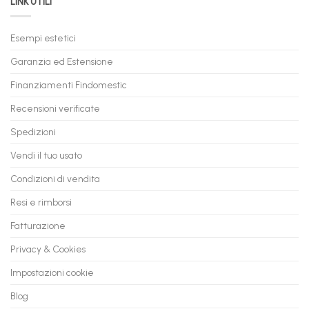
LINK UTILI
tuo
Trasforma
prossimo
il
PC
Tuo
in
Esempi estetici
Vecchio
comode
PC
rate,
Garanzia ed Estensione
in
anche
Valore
fino
con
Finanziamenti Findomestic
a
flashmac
60
mesi
Recensioni verificate
Spedizioni
Vendi il tuo usato
Condizioni di vendita
Resi e rimborsi
Fatturazione
Privacy & Cookies
Impostazioni cookie
Blog