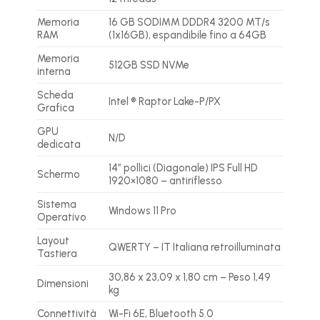
Memoria
16 GB SODIMM DDDR4 3200 MT/s
RAM
(1x16GB), espandibile fino a 64GB
Memoria
512GB SSD NVMe
interna
Scheda
Intel ® Raptor Lake-P/PX
Grafica
GPU
N/D
dedicata
14″ pollici (Diagonale) IPS Full HD
Schermo
1920×1080 – antiriflesso
Sistema
Windows 11 Pro
Operativo
Layout
QWERTY – IT Italiana retroilluminata
Tastiera
30,86 x 23,09 x 1,80 cm – Peso 1,49
Dimensioni
kg
Connettività
Wi-Fi 6E, Bluetooth 5.0