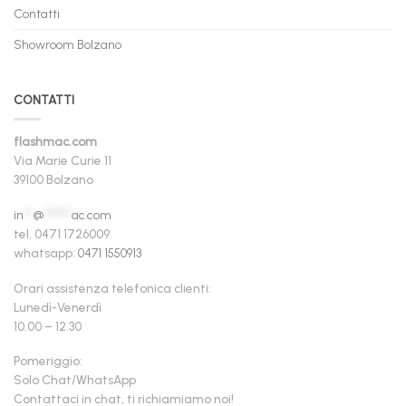
Contatti
Showroom Bolzano
CONTATTI
flashmac.com
Via Marie Curie 11
39100 Bolzano
in
**
@
******
ac.com
tel. 0471 1726009
whatsapp:
0471 1550913
Orari assistenza telefonica clienti:
Lunedì-Venerdì
10.00 – 12.30
Pomeriggio:
Solo Chat/WhatsApp
Contattaci in chat, ti richiamiamo noi!