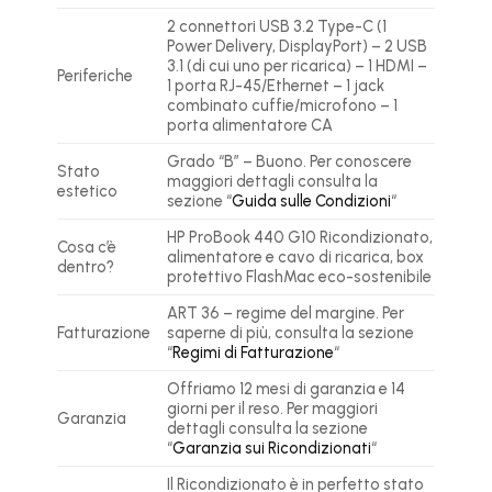
2 connettori USB 3.2 Type-C (1
Power Delivery, DisplayPort) – 2 USB
3.1 (di cui uno per ricarica) – 1 HDMI –
Periferiche
1 porta RJ-45/Ethernet – 1 jack
combinato cuffie/microfono – 1
porta alimentatore CA
Grado “B” – Buono. Per conoscere
Stato
maggiori dettagli consulta la
estetico
sezione “
Guida sulle Condizioni
“
HP ProBook 440 G10 Ricondizionato,
Cosa c’è
alimentatore e cavo di ricarica, box
dentro?
protettivo FlashMac eco-sostenibile
ART 36 – regime del margine. Per
Fatturazione
saperne di più, consulta la sezione
“
Regimi di Fatturazione
“
Offriamo 12 mesi di garanzia e 14
giorni per il reso. Per maggiori
Garanzia
dettagli consulta la sezione
“
Garanzia sui Ricondizionati
“
Il Ricondizionato è in perfetto stato