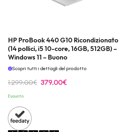
HP ProBook 440 G10 Ricondizionato
(14 pollici, i5 10-core, 16GB, 512GB) –
Windows 11 – Buono
Scopri tutti i dettagli del prodotto
Il
Il
1.299,00
€
379,00
€
prezzo
prezzo
originale
attuale
Esaurito
era:
è:
1.299,00€.
379,00€.