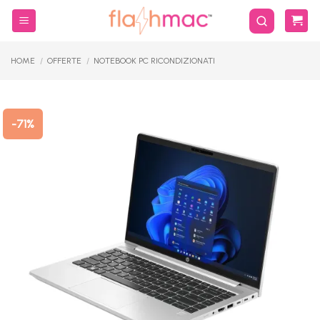
Salta
ai
contenuti
HOME
/
OFFERTE
/
NOTEBOOK PC RICONDIZIONATI
-71%