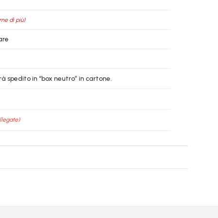
rne di più)
are
à spedito in “box neutro” in cartone.
llegate)