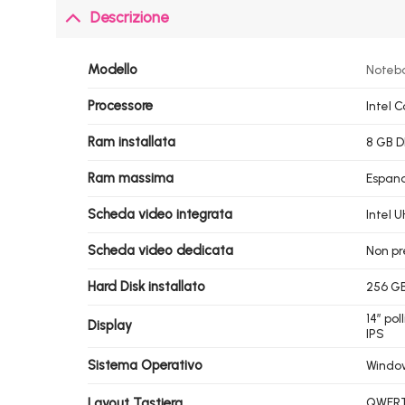
Descrizione
Modello
Notebo
Processore
Intel 
Ram installata
8 GB 
Ram massima
Espand
Scheda video integrata
Intel 
Scheda video dedicata
Non pr
Hard Disk installato
256 G
14″ po
Display
IPS
Sistema Operativo
Window
Layout Tastiera
QWERT