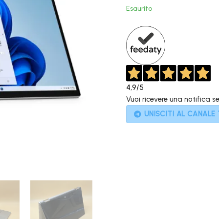
original
Esaurito
era:
1.259,00
4,9
/5
Vuoi ricevere una notifica s
UNISCITI AL CANALE