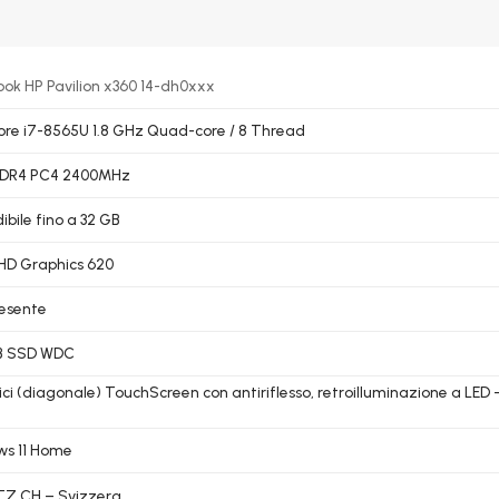
ok HP Pavilion x360 14-dh0xxx
Core i7-8565U 1.8 GHz Quad-core / 8 Thread
DDR4 PC4 2400MHz
ibile fino a 32 GB
UHD Graphics 620
esente
B SSD WDC
llici (diagonale) TouchScreen con antiriflesso, retroilluminazione a LED 
s 11 Home
Z CH – Svizzera