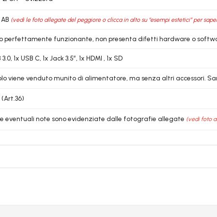
 AB
(vedi le foto allegate del peggiore o clicca in alto su “esempi estetici” per sape
lo perfettamente funzionante, non presenta difetti hardware o softw
3.0, 1x USB C, 1x Jack 3.5″, 1x HDMI , 1x SD
colo viene venduto munito di alimentatore, ma senza altri accessori. Sar
 (Art.36)
le eventuali note sono evidenziate dalle fotografie allegate
(vedi foto a