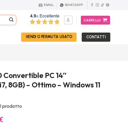
EMAIL
WHATSAPP
CARRELLO
VENDI O PERMUTA USATO
CONTATTI
0 Convertible PC 14″
i7, 8GB) – Ottimo – Windows 11
el prodotto
Il
€
prezzo