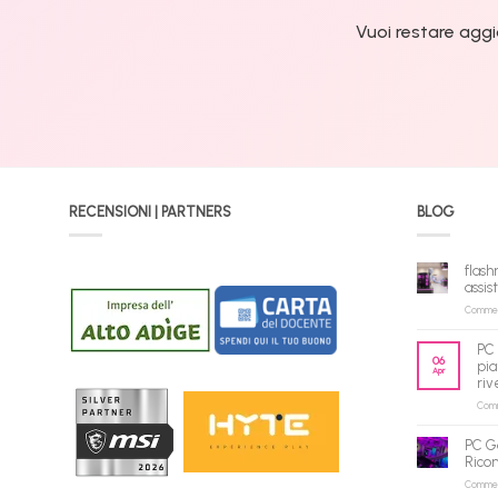
Vuoi restare aggi
RECENSIONI | PARTNERS
BLOG
flash
assis
Commenti
PC 
06
pia
Apr
riv
Comme
PC G
Rico
Commenti