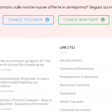
ornato sulle nostre nuove offerte in anteprima? Seguici sui nos
CANALE TELEGRAM
CANALE WHATSAPP
LINK UTILI
Esempi estetici
mac è pronto per gli agenti AI: il tuo
tente ora può fare shopping qui
Garanzia ed Estensione
su
 disabilitati
flashmac
è
Finanziamenti Findomestic
ricondizionati all’ingrosso: la nuova
pronto
ttaforma B2B flashmac per
per
Recensioni verificate
enditori
gli
agenti
su
nti disabilitati
Spedizioni
AI:
PC
il
ricondizionati
aming in Pronta Consegna – Nuovi e
tuo
Vendi il tuo usato
all’ingrosso:
ndizionati, Spedizione Immediata
assistente
la
ora
nuova
su
 disabilitati
Condizioni di vendita
può
piattaforma