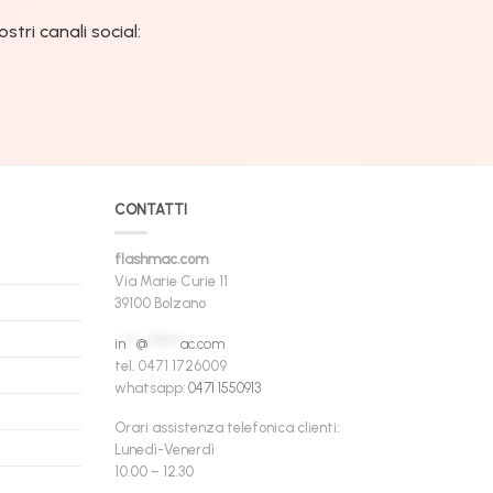
tri canali social:
CONTATTI
flashmac.com
Via Marie Curie 11
39100 Bolzano
in
**
@
******
ac.com
tel. 0471 1726009
whatsapp:
0471 1550913
Orari assistenza telefonica clienti:
Lunedì-Venerdì
10.00 – 12.30