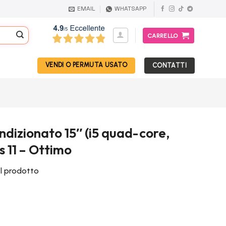
EMAIL
WHATSAPP
CARRELLO
VENDI O PERMUTA USATO
CONTATTI
ndizionato 15″ (i5 quad-core,
 11 – Ottimo
el prodotto
l
prezzo
attuale
è: