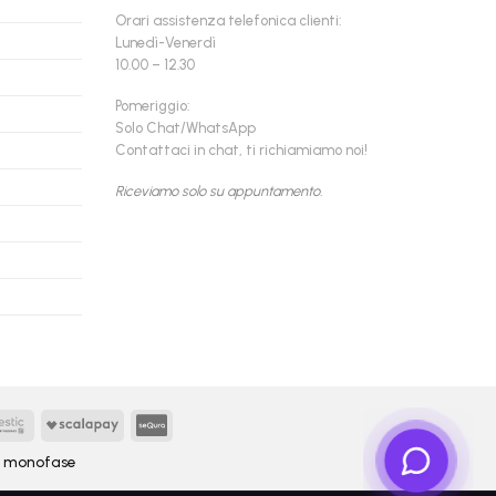
Orari assistenza telefonica clienti:
Lunedì-Venerdì
10.00 – 12.30
Pomeriggio:
Solo Chat/WhatsApp
Contattaci in chat, ti richiamiamo noi!
Riceviamo solo su appuntamento.
Findomestic
Scalapay
seQura
y
monofase