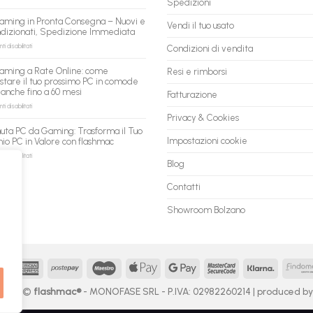
Spedizioni
AI:
PC
il
ricondizionati
aming in Pronta Consegna – Nuovi e
tuo
Vendi il tuo usato
all’ingrosso:
ndizionati, Spedizione Immediata
assistente
la
ora
nuova
su
 disabilitati
Condizioni di vendita
può
piattaforma
PC
fare
B2B
Gaming
aming a Rate Online: come
Resi e rimborsi
shopping
flashmac
in
stare il tuo prossimo PC in comode
qui
per
Pronta
 anche fino a 60 mesi
rivenditori
Fatturazione
Consegna
–
su
 disabilitati
Nuovi
PC
Privacy & Cookies
e
Gaming
uta PC da Gaming: Trasforma il Tuo
Ricondizionati,
a
Impostazioni cookie
io PC in Valore con flashmac
Spedizione
Rate
Immediata
Online:
su
 disabilitati
Blog
come
Permuta
acquistare
PC
il
da
Contatti
tuo
Gaming:
prossimo
Trasforma
Showroom Bolzano
PC
il
in
Tuo
comode
Vecchio
rate,
PC
anche
in
fino
Valore
MasterCard
American
Postepay
Maestro
Apple
Google
MasterCard
Klarna
a
con
Express
Pay
Pay
2
60
flashmac
 2026 ©
flashmac®
- MONOFASE SRL - P.IVA: 02982260214 | produced b
mesi