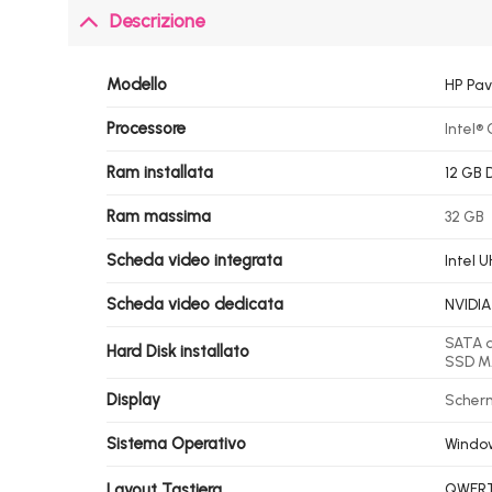
Descrizione
Modello
HP Pavi
Processore
Intel®
Ram installata
12 GB
Ram massima
32 GB
Scheda video integrata
Intel 
Scheda video dedicata
NVIDIA
SATA d
Hard Disk installato
SSD M.
Display
Scherm
Sistema Operativo
Window
Layout Tastiera
QWERTY