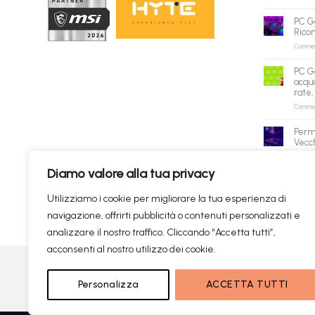
PC G
Rico
Commenti
PC G
acqui
rate,
Commenti
Perm
Vecch
Commenti
Diamo valore alla tua privacy
✕
Utilizziamo i cookie per migliorare la tua esperienza di
navigazione, offrirti pubblicità o contenuti personalizzati e
Prodotti consigliati
✦
RICERCHE DI TENDENZA
analizzare il nostro traffico. Cliccando “Accetta tutti”,
acconsenti al nostro utilizzo dei cookie.
Visa
PayPal
Personalizza
ACCETTA TUTTI
Copyright
Ricerca istantanea