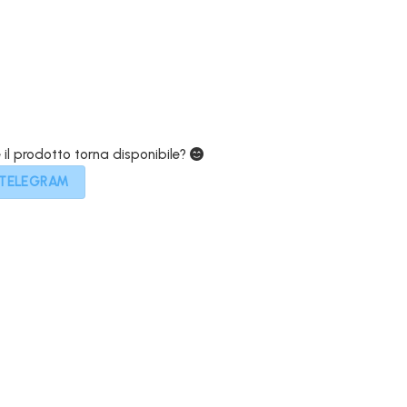
399,00€.
e il prodotto torna disponibile?
 TELEGRAM