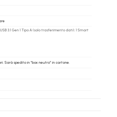
are
USB 3.1 Gen 1 Tipo A (solo trasferimento dati); 1 Smart
i. Sarà spedito in “box neutro” in cartone.