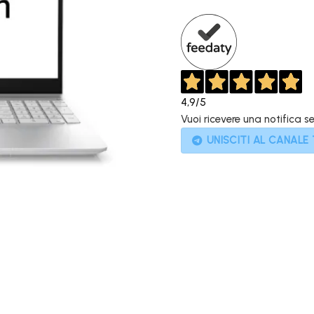
839,00€.
4,9
/5
Vuoi ricevere una notifica s
UNISCITI AL CANALE