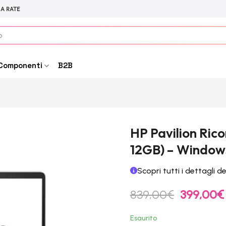
 A RATE
Componenti
B2B
HP Pavilion Rico
12GB) – Windows
Scopri tutti i dettagli d
Il
I
839,00
€
399,00
€
prezzo
originale
Esaurito
era: