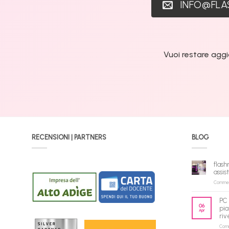
INFO@FL
Vuoi restare aggi
RECENSIONI | PARTNERS
BLOG
flash
assis
Commenti
PC 
06
pia
Apr
riv
Comme