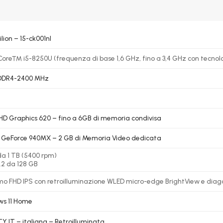
lion – 15-ck001nl
 Core™ i5-8250U (frequenza di base 1,6 GHz, fino a 3,4 GHz con tecnolog
 DDR4-2400 MHz
UHD Graphics 620 – fino a 6GB di memoria condivisa
 GeForce 940MX – 2 GB di Memoria Video dedicata
a 1 TB (5400 rpm)
2 da 128 GB
o FHD IPS con retroilluminazione WLED micro-edge BrightView e diagona
s 11 Home
 IT – italiana – Retroilluminata