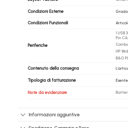
Condizioni Esterne
Grado
Condizioni Funzionali
Artico
1 USB 
Pin CA
Combo 
Periferiche
HP Wid
B&O PL
Contenuto della consegna
L’arti
Tipologia di fatturazione
Esente
Note da evidenziare
Batter
Informazioni aggiuntive