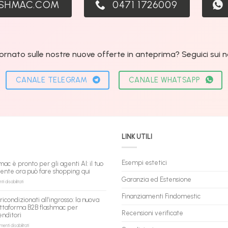
ASHMAC.COM
0471 1726009
ornato sulle nostre nuove offerte in anteprima? Seguici sui nos
CANALE TELEGRAM
CANALE WHATSAPP
LINK UTILI
Esempi estetici
mac è pronto per gli agenti AI: il tuo
tente ora può fare shopping qui
Garanzia ed Estensione
su
 disabilitati
flashmac
è
Finanziamenti Findomestic
ricondizionati all’ingrosso: la nuova
pronto
ttaforma B2B flashmac per
per
Recensioni verificate
enditori
gli
agenti
su
nti disabilitati