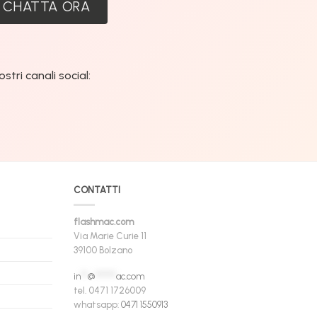
CHATTA ORA
tri canali social:
CONTATTI
flashmac.com
Via Marie Curie 11
39100 Bolzano
in
**
@
******
ac.com
tel. 0471 1726009
whatsapp:
0471 1550913