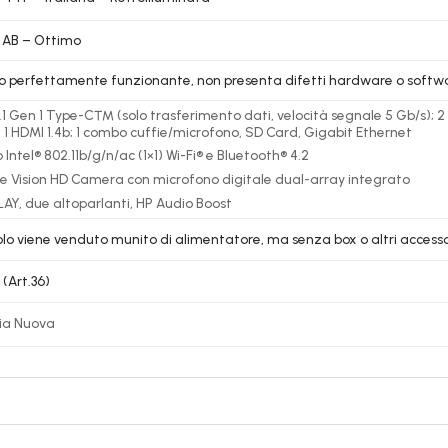
 AB – Ottimo
lo perfettamente funzionante, non presenta difetti hardware o softw
3.1 Gen 1 Type-C™ (solo trasferimento dati, velocità segnale 5 Gb/s); 2 
; 1 HDMI 1.4b; 1 combo cuffie/microfono, SD Card, Gigabit Ethernet
Intel® 802.11b/g/n/ac (1×1) Wi-Fi® e Bluetooth® 4.2
e Vision HD Camera con microfono digitale dual-array integrato
AY, due altoparlanti, HP Audio Boost
colo viene venduto munito di alimentatore, ma senza box o altri accessor
 (Art.36)
ia Nuova