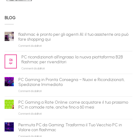
BLOG
flashmac è pronto per gli agenti AI: il tuo assistente ora può
fare shopping qui
su
Commenti disabilitati
flashmac
è
PC ricondizionati all’ingrosso: la nuova piattaforma B2B
pronto
06
flashmac per rivenditori
Apr
per
su
Commenti disabilitati
gli
PC
agenti
ricondizionati
AI:
PC Gaming in Pronta Consegna – Nuovi e Ricondizionati,
all’ingrosso:
il
Spedizione Immediata
la
tuo
su
Commenti disabilitati
nuova
assistente
PC
piattaforma
ora
Gaming
B2B
può
PC Gaming a Rate Online: come acquistare il tuo prossimo
in
flashmac
fare
PC in comode rate, anche fino a 60 mesi
Pronta
per
shopping
su
Commenti disabilitati
Consegna
rivenditori
qui
PC
–
Gaming
Nuovi
Permuta PC da Gaming: Trasforma il Tuo Vecchio PC in
a
e
Valore con flashmac
Rate
Ricondizionati,
su
Commenti disabilitati
Online:
Spedizione