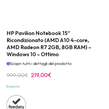
HP Pavilion Notebook 15″
Ricondizionato (AMD A10 4-core,
AMD Radeon R7 2GB, 8GB RAM) –
Windows 10 – Ottimo
Scopri tutti i dettagli del prodotto
Il
Il
999,00
€
219,00
€
prezzo
prezzo
originale
attuale
Esaurito
era:
è:
999,00€.
219,00€.