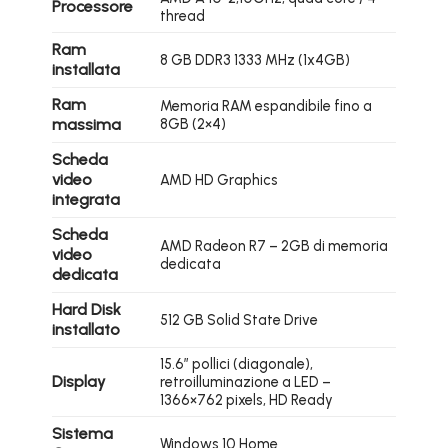
Processore
thread
Ram
8 GB DDR3 1333 MHz (1x4GB)
installata
Ram
Memoria RAM espandibile fino a
massima
8GB (2×4)
Scheda
video
AMD HD Graphics
integrata
Scheda
AMD Radeon R7 – 2GB di memoria
video
dedicata
dedicata
Hard Disk
512 GB Solid State Drive
installato
15.6″ pollici (diagonale),
Display
retroilluminazione a LED –
1366×762 pixels, HD Ready
Sistema
Windows 10 Home