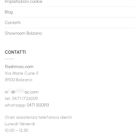
Impostazioni cookie
Blog
Contatti
Showroom Bolzano
CONTATTI
flashmac.com
Via Marie Curie 11
39100 Bolzano
in
**
@
******
ac.com
tel. 0471 1726009
whatsapp:
0471 1550913
Orari assistenza telefonica clienti:
Lunedì-Venerdì
10.00 – 12.30