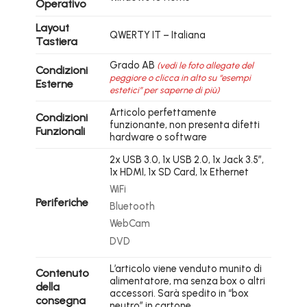
Operativo
Layout
QWERTY IT – Italiana
Tastiera
Grado AB
(vedi le foto allegate del
Condizioni
peggiore o clicca in alto su “esempi
Esterne
estetici” per saperne di più)
Articolo perfettamente
Condizioni
funzionante, non presenta difetti
Funzionali
hardware o software
2x USB 3.0, 1x USB 2.0, 1x Jack 3.5″,
1x HDMI, 1x SD Card, 1x Ethernet
WiFi
Periferiche
Bluetooth
WebCam
DVD
L’articolo viene venduto munito di
Contenuto
alimentatore, ma senza box o altri
della
accessori. Sarà spedito in “box
consegna
neutro” in cartone.