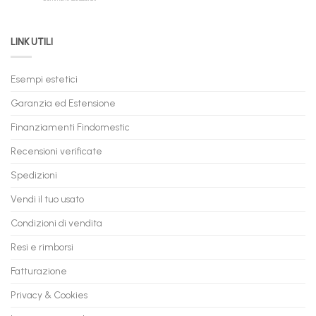
Permuta
come
Immediata
PC
acquistare
da
il
LINK UTILI
Gaming:
tuo
Trasforma
prossimo
il
PC
Tuo
in
Esempi estetici
Vecchio
comode
PC
rate,
Garanzia ed Estensione
in
anche
Valore
fino
con
Finanziamenti Findomestic
a
flashmac
60
mesi
Recensioni verificate
Spedizioni
Vendi il tuo usato
Condizioni di vendita
Resi e rimborsi
Fatturazione
Privacy & Cookies