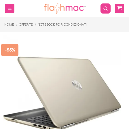
Salta
ai
contenuti
HOME
/
OFFERTE
/
NOTEBOOK PC RICONDIZIONATI
-55%