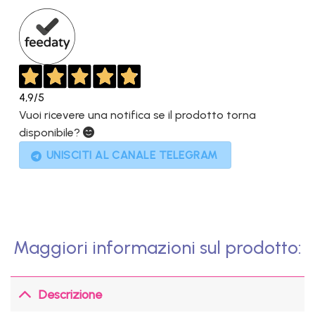
999,00€.
449,00€.
4,9
/5
Vuoi ricevere una notifica se il prodotto torna
disponibile?
UNISCITI AL CANALE TELEGRAM
Maggiori informazioni sul prodotto:
Descrizione