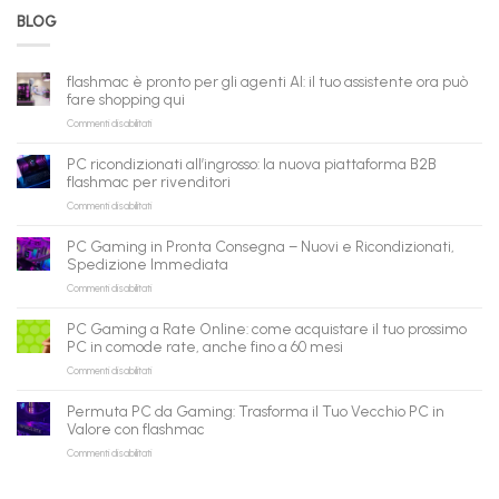
BLOG
flashmac è pronto per gli agenti AI: il tuo assistente ora può
fare shopping qui
su
Commenti disabilitati
flashmac
è
PC ricondizionati all’ingrosso: la nuova piattaforma B2B
pronto
flashmac per rivenditori
per
su
Commenti disabilitati
gli
PC
agenti
ricondizionati
AI:
PC Gaming in Pronta Consegna – Nuovi e Ricondizionati,
all’ingrosso:
il
Spedizione Immediata
la
tuo
su
Commenti disabilitati
nuova
assistente
PC
piattaforma
ora
Gaming
B2B
può
PC Gaming a Rate Online: come acquistare il tuo prossimo
in
flashmac
fare
PC in comode rate, anche fino a 60 mesi
Pronta
per
shopping
su
Commenti disabilitati
Consegna
rivenditori
qui
PC
–
Gaming
Nuovi
Permuta PC da Gaming: Trasforma il Tuo Vecchio PC in
a
e
Valore con flashmac
Rate
Ricondizionati,
su
Commenti disabilitati
Online:
Spedizione
Permuta
come
Immediata
PC
acquistare