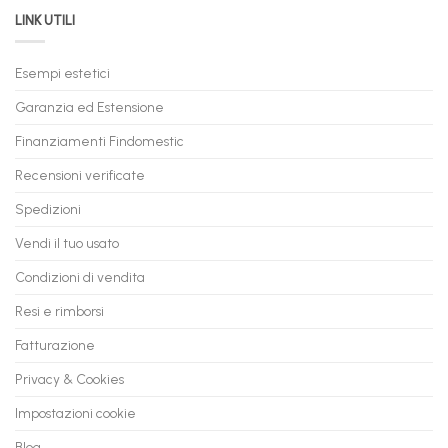
da
il
LINK UTILI
Gaming:
tuo
Trasforma
prossimo
il
PC
Tuo
in
Esempi estetici
Vecchio
comode
PC
rate,
Garanzia ed Estensione
in
anche
Valore
fino
con
Finanziamenti Findomestic
a
flashmac
60
mesi
Recensioni verificate
Spedizioni
Vendi il tuo usato
Condizioni di vendita
Resi e rimborsi
Fatturazione
Privacy & Cookies
Impostazioni cookie
Blog