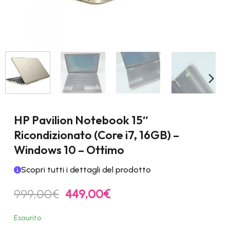
HP Pavilion Notebook 15″
Ricondizionato (Core i7, 16GB) –
Windows 10 – Ottimo
Scopri tutti i dettagli del prodotto
Il
Il
999,00
€
449,00
€
prezzo
prezzo
originale
attuale
Esaurito
era:
è: