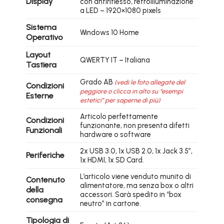
Display
con antiriflesso, retroilluminazione
a LED – 1920×1080 pixels
Sistema
Windows 10 Home
Operativo
Layout
QWERTY IT – Italiana
Tastiera
Grado AB
(vedi le foto allegate del
Condizioni
peggiore o clicca in alto su “esempi
Esterne
estetici” per saperne di più)
Articolo perfettamente
Condizioni
funzionante, non presenta difetti
Funzionali
hardware o software
2x USB 3.0, 1x USB 2.0, 1x Jack 3.5″,
Periferiche
1x HDMI, 1x SD Card.
L’articolo viene venduto munito di
Contenuto
alimentatore, ma senza box o altri
della
accessori. Sarà spedito in “box
consegna
neutro” in cartone.
Tipologia di