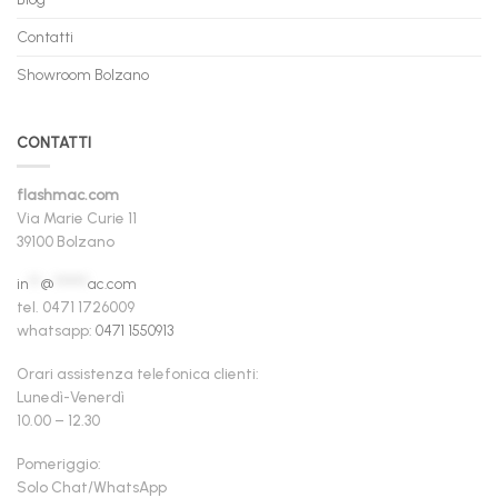
Contatti
Showroom Bolzano
CONTATTI
flashmac.com
Via Marie Curie 11
39100 Bolzano
in
**
@
******
ac.com
tel. 0471 1726009
whatsapp:
0471 1550913
Orari assistenza telefonica clienti:
Lunedì-Venerdì
10.00 – 12.30
Pomeriggio:
Solo Chat/WhatsApp