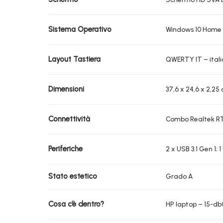
Sistema Operativo
Windows 10 Home
Layout Tastiera
QWERTY IT – ital
Dimensioni
37,6 x 24,6 x 2,25
Connettività
Combo Realtek RTL
Periferiche
2 x USB 3.1 Gen 1; 
Stato estetico
Grado A
Cosa c’è dentro?
HP laptop – 15-d