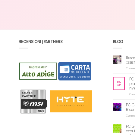
RECENSIONI | PARTNERS
BLOG
flash
assis
Commenti
PC 
06
pia
Apr
riv
Comme
PC G
Rico
Commenti
PC G
acqui