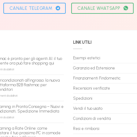
CANALE TELEGRAM
CANALE WHATSAPP
LINK UTILI
Esempi estetici
mac è pronto per gli agenti AI: il tuo
tente ora può fare shopping qui
Garanzia ed Estensione
su
 disabilitati
flashmac
è
Finanziamenti Findomestic
ricondizionati all’ingrosso: la nuova
pronto
ttaforma B2B flashmac per
per
Recensioni verificate
enditori
gli
agenti
su
nti disabilitati
Spedizioni
AI:
PC
il
ricondizionati
aming in Pronta Consegna – Nuovi e
tuo
Vendi il tuo usato
all’ingrosso:
ndizionati, Spedizione Immediata
assistente
la
ora
nuova
su
 disabilitati
Condizioni di vendita
può
piattaforma
PC
fare
B2B
Gaming
aming a Rate Online: come
Resi e rimborsi
shopping
flashmac
in
stare il tuo prossimo PC in comode
qui
per
Pronta