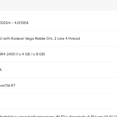
b0025nl – 4JS92EA
U with Radeon Vega Mobile Gfx, 2 core 4 thread
4-2400 (1 x 4 GB, 1 x 8 GB)
A
deon™ R7
ightView con retroilluminazione WLED e diagonale di 39,6 cm (15,6″) (1