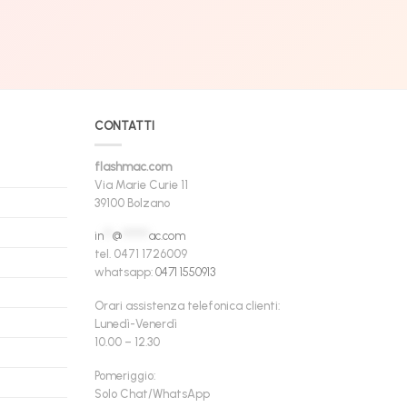
CONTATTI
flashmac.com
Via Marie Curie 11
39100 Bolzano
in
**
@
******
ac.com
tel. 0471 1726009
whatsapp:
0471 1550913
Orari assistenza telefonica clienti:
Lunedì-Venerdì
10.00 – 12.30
Pomeriggio:
Solo Chat/WhatsApp