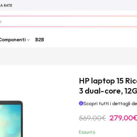
 A RATE
Componenti
B2B
HP laptop 15 Ri
3 dual-core, 12G
Scopri tutti i dettagli d
Il
569,00
€
279,00
prezzo
originale
Esaurito
era: