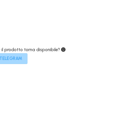
279,00€.
e il prodotto torna disponibile?
 TELEGRAM