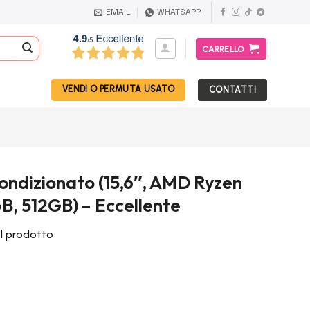
EMAIL
WHATSAPP
CARRELLO
VENDI O PERMUTA USATO
CONTATTI
condizionato (15,6″, AMD Ryzen
B, 512GB) – Eccellente
el prodotto
Il
€
prezzo
attuale
è: