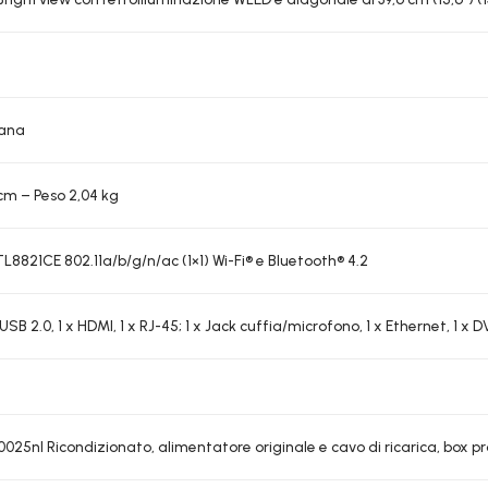
iana
 cm – Peso 2,04 kg
8821CE 802.11a/b/g/n/ac (1×1) Wi-Fi® e Bluetooth® 4.2
1 USB 2.0, 1 x HDMI, 1 x RJ-45; 1 x Jack cuffia/microfono, 1 x Ethernet, 1 x 
b0025nl
Ricondizionato, alimentatore originale e cavo di ricarica, box p