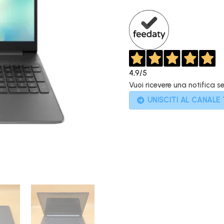
569,00€.
4,9
/5
Vuoi ricevere una notifica s
UNISCITI AL CANALE