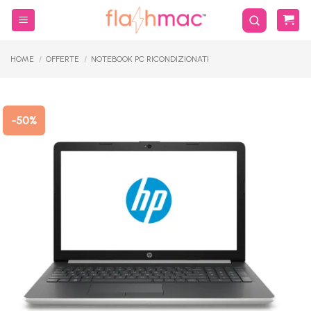
Salta
ai
contenuti
HOME
/
OFFERTE
/
NOTEBOOK PC RICONDIZIONATI
-50%