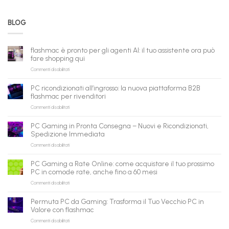
BLOG
flashmac è pronto per gli agenti AI: il tuo assistente ora può
fare shopping qui
su
Commenti disabilitati
flashmac
è
PC ricondizionati all’ingrosso: la nuova piattaforma B2B
pronto
flashmac per rivenditori
per
su
Commenti disabilitati
gli
PC
agenti
ricondizionati
AI:
PC Gaming in Pronta Consegna – Nuovi e Ricondizionati,
all’ingrosso:
il
Spedizione Immediata
la
tuo
su
Commenti disabilitati
nuova
assistente
PC
piattaforma
ora
Gaming
B2B
può
PC Gaming a Rate Online: come acquistare il tuo prossimo
in
flashmac
fare
PC in comode rate, anche fino a 60 mesi
Pronta
per
shopping
su
Commenti disabilitati
Consegna
rivenditori
qui
PC
–
Gaming
Nuovi
Permuta PC da Gaming: Trasforma il Tuo Vecchio PC in
a
e
Valore con flashmac
Rate
Ricondizionati,
su
Commenti disabilitati
Online:
Spedizione
Permuta
come
Immediata