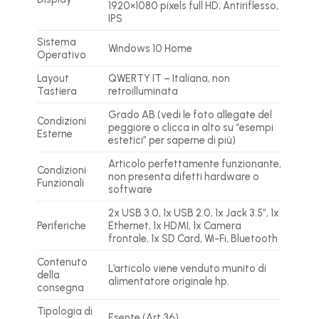
1920×1080 pixels full HD, Antiriflesso,
IPS
Sistema
Windows 10 Home
Operativo
Layout
QWERTY IT – Italiana, non
Tastiera
retroilluminata
Grado AB (vedi le foto allegate del
Condizioni
peggiore o clicca in alto su “esempi
Esterne
estetici” per saperne di più)
Articolo perfettamente funzionante,
Condizioni
non presenta difetti hardware o
Funzionali
software
2x USB 3.0, 1x USB 2.0, 1x Jack 3.5″, 1x
Periferiche
Ethernet, 1x HDMI, 1x Camera
frontale, 1x SD Card, Wi-Fi, Bluetooth
Contenuto
L’articolo viene venduto munito di
della
alimentatore originale hp.
consegna
Tipologia di
Esente (Art.36)