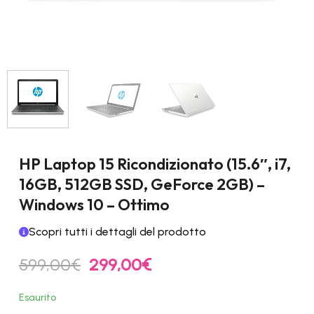
HP Laptop 15 Ricondizionato (15.6″, i7,
16GB, 512GB SSD, GeForce 2GB) –
Windows 10 – Ottimo
Scopri tutti i dettagli del prodotto
Il
Il
599,00
€
299,00
€
prezzo
prezzo
originale
attuale
Esaurito
era:
è: