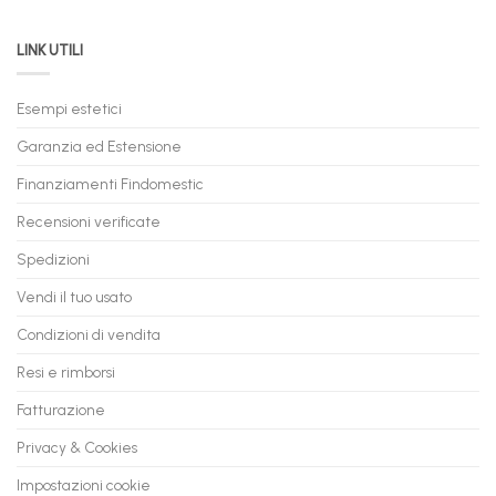
PC
acquistare
da
il
LINK UTILI
Gaming:
tuo
Trasforma
prossimo
il
PC
Tuo
in
Esempi estetici
Vecchio
comode
PC
rate,
Garanzia ed Estensione
in
anche
Valore
fino
con
Finanziamenti Findomestic
a
flashmac
60
mesi
Recensioni verificate
Spedizioni
Vendi il tuo usato
Condizioni di vendita
Resi e rimborsi
Fatturazione
Privacy & Cookies
Impostazioni cookie