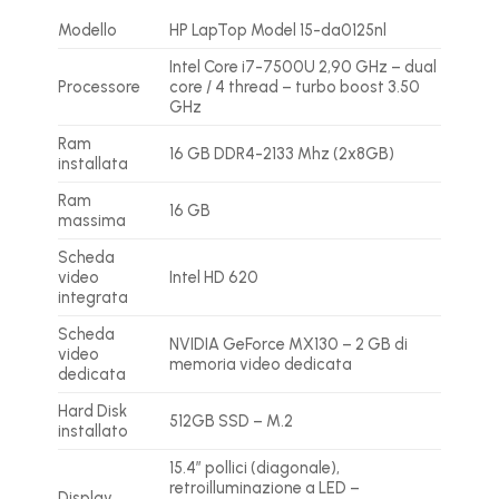
Modello
HP LapTop Model 15-da0125nl
Intel Core i7-7500U 2,90 GHz – dual
Processore
core / 4 thread – turbo boost 3.50
GHz
Ram
16 GB DDR4-2133 Mhz (2x8GB)
installata
Ram
16 GB
massima
Scheda
video
Intel HD 620
integrata
Scheda
NVIDIA GeForce MX130 – 2 GB di
video
memoria video dedicata
dedicata
Hard Disk
512GB SSD – M.2
installato
15.4″ pollici (diagonale),
retroilluminazione a LED –
Display