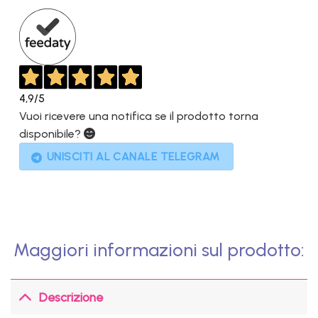
599,00€.
299,00€.
4,9
/5
Vuoi ricevere una notifica se il prodotto torna
disponibile?
UNISCITI AL CANALE TELEGRAM
Maggiori informazioni sul prodotto:
Descrizione