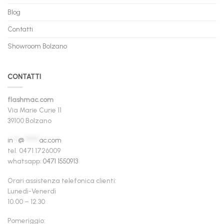
Blog
Contatti
Showroom Bolzano
CONTATTI
flashmac.com
Via Marie Curie 11
39100 Bolzano
in
**
@
******
ac.com
tel. 0471 1726009
whatsapp:
0471 1550913
Orari assistenza telefonica clienti:
Lunedì-Venerdì
10.00 – 12.30
Pomeriggio: