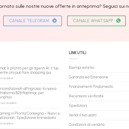
ornato sulle nostre nuove offerte in anteprima? Seguici sui nos
CANALE TELEGRAM
CANALE WHATSAPP
LINK UTILI
Esempi estetici
mac è pronto per gli agenti AI: il tuo
tente ora può fare shopping qui
Garanzia ed Estensione
su
 disabilitati
flashmac
è
Finanziamenti Findomestic
ricondizionati all’ingrosso: la nuova
pronto
ttaforma B2B flashmac per
per
Recensioni verificate
enditori
gli
agenti
su
nti disabilitati
Spedizioni
AI:
PC
il
ricondizionati
aming in Pronta Consegna – Nuovi e
tuo
Vendi il tuo usato
all’ingrosso:
ndizionati, Spedizione Immediata
assistente
la
ora
nuova
su
 disabilitati
Condizioni di vendita
può
piattaforma
PC