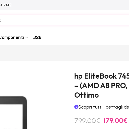
 A RATE
Componenti
B2B
hp EliteBook 74
– (AMD A8 PRO, 
Ottimo
Scopri tutti i dettagli d
Il
I
799,00
€
179,00
€
prezzo