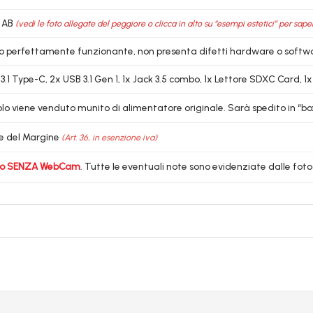
 AB
(vedi le foto allegate del peggiore o clicca in alto su “esempi estetici” per sape
lo perfettamente funzionante, non presenta difetti hardware o softw
 3.1 Type-C, 2x USB 3.1 Gen 1, 1x Jack 3.5 combo, 1x Lettore SDXC Card, 
colo viene venduto munito di alimentatore originale. Sarà spedito in “bo
e del Margine
(Art. 36, in esenzione iva)
lo SENZA WebCam
. Tutte le eventuali note sono evidenziate dalle fot