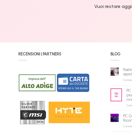
Vuoi restare aggi
RECENSIONI | PARTNERS
BLOG
flash
assis
Commenti
PC 
06
pia
Apr
riv
Comme
PC G
Rico
Commenti