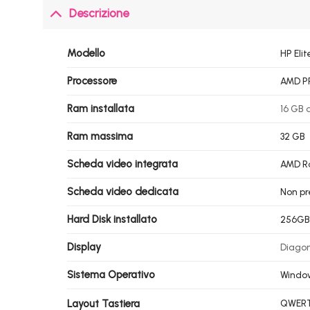
Descrizione
Modello
HP Eli
Processore
AMD PR
Ram installata
16 GB 
Ram massima
32 GB
Scheda video integrata
AMD Ra
Scheda video dedicata
Non pr
Hard Disk installato
256GB 
Display
Diagona
Sistema Operativo
Windo
Layout Tastiera
QWERTY