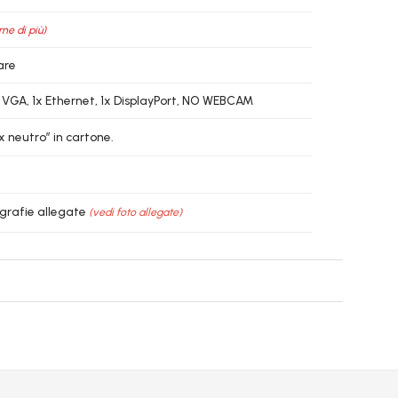
rne di più)
are
1x VGA, 1x Ethernet, 1x DisplayPort, NO WEBCAM
x neutro” in cartone.
ografie allegate
(vedi foto allegate)