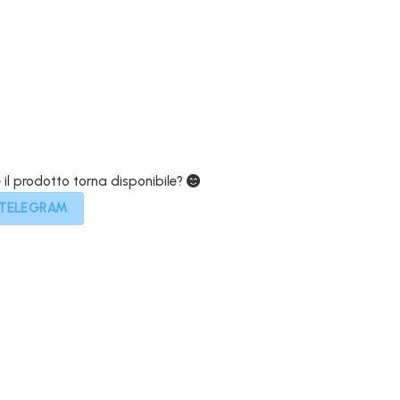
attuale
è:
179,00€.
e il prodotto torna disponibile?
 TELEGRAM