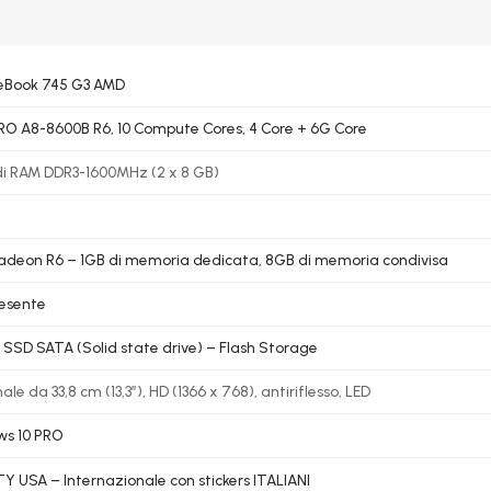
teBook 745 G3 AMD
O A8-8600B R6, 10 Compute Cores, 4 Core + 6G Core
di RAM DDR3-1600MHz (2 x 8 GB)
deon R6 – 1GB di memoria dedicata, 8GB di memoria condivisa
esente
SSD SATA (Solid state drive) – Flash Storage
le da 33,8 cm (13,3″), HD (1366 x 768), antiriflesso, LED
ws 10 PRO
 USA – Internazionale con stickers ITALIANI