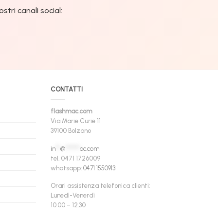
tri canali social:
CONTATTI
flashmac.com
Via Marie Curie 11
39100 Bolzano
in
**
@
******
ac.com
tel. 0471 1726009
whatsapp:
0471 1550913
Orari assistenza telefonica clienti:
Lunedì-Venerdì
10.00 – 12.30