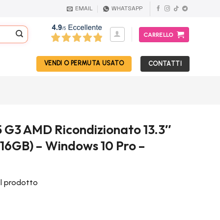
EMAIL
WHATSAPP
CARRELLO
VENDI O PERMUTA USATO
CONTATTI
5 G3 AMD Ricondizionato 13.3″
16GB) – Windows 10 Pro –
el prodotto
l
prezzo