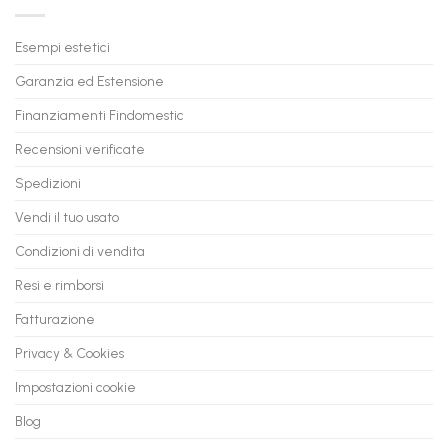
Trasforma
prossimo
il
PC
Tuo
in
Esempi estetici
Vecchio
comode
PC
rate,
Garanzia ed Estensione
in
anche
Valore
fino
con
Finanziamenti Findomestic
a
flashmac
60
mesi
Recensioni verificate
Spedizioni
Vendi il tuo usato
Condizioni di vendita
Resi e rimborsi
Fatturazione
Privacy & Cookies
Impostazioni cookie
Blog