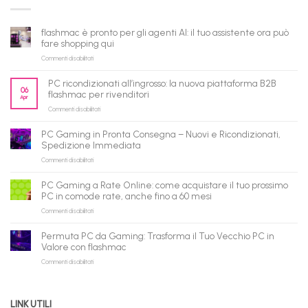
flashmac è pronto per gli agenti AI: il tuo assistente ora può
fare shopping qui
su
Commenti disabilitati
flashmac
è
PC ricondizionati all’ingrosso: la nuova piattaforma B2B
pronto
06
flashmac per rivenditori
Apr
per
su
Commenti disabilitati
gli
PC
agenti
ricondizionati
AI:
PC Gaming in Pronta Consegna – Nuovi e Ricondizionati,
all’ingrosso:
il
Spedizione Immediata
la
tuo
su
Commenti disabilitati
nuova
assistente
PC
piattaforma
ora
Gaming
B2B
può
PC Gaming a Rate Online: come acquistare il tuo prossimo
in
flashmac
fare
PC in comode rate, anche fino a 60 mesi
Pronta
per
shopping
su
Commenti disabilitati
Consegna
rivenditori
qui
PC
–
Gaming
Nuovi
Permuta PC da Gaming: Trasforma il Tuo Vecchio PC in
a
e
Valore con flashmac
Rate
Ricondizionati,
su
Commenti disabilitati
Online:
Spedizione
Permuta
come
Immediata
PC
acquistare
da
il
LINK UTILI
Gaming:
tuo