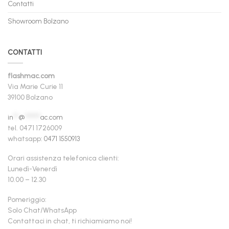
Contatti
Showroom Bolzano
CONTATTI
flashmac.com
Via Marie Curie 11
39100 Bolzano
in
**
@
******
ac.com
tel. 0471 1726009
whatsapp:
0471 1550913
Orari assistenza telefonica clienti:
Lunedì-Venerdì
10.00 – 12.30
Pomeriggio:
Solo Chat/WhatsApp
Contattaci in chat, ti richiamiamo noi!