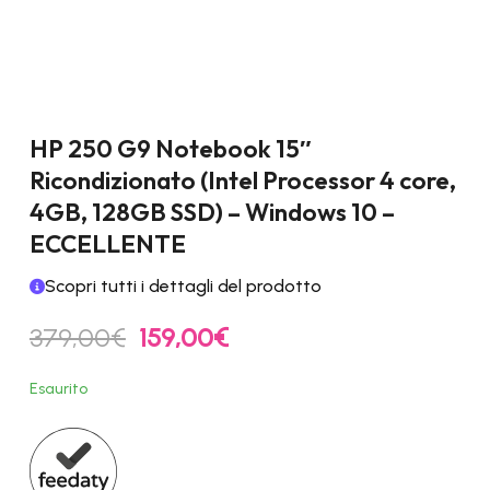
HP 250 G9 Notebook 15″
Ricondizionato (Intel Processor 4 core,
4GB, 128GB SSD) – Windows 10 –
ECCELLENTE
Scopri tutti i dettagli del prodotto
Il
Il
379,00
€
159,00
€
prezzo
prezzo
originale
attuale
Esaurito
era:
è:
379,00€.
159,00€.