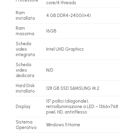
core/4 threads
Ram
4 GB DDR4-2400(1×4)
installata
Ram
16GB
massima
Scheda
video
Intel UHD Graphics
integrata
Scheda
video
N/D
dedicata
Hard Disk
128 GB SSD SAMSUNG M.2
installato
15″ pollici (diagonale),
Display
retroilluminazione a LED – 1366×768
pixel, HD, antiriflesso
Sistema
Windows 11 Home
Operativo