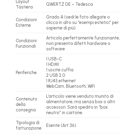
Layout
QWERTZ DE – Tedesca
Tastiera
Grado A (vedi le foto allegate o
Condizioni
clicca in alto su “esempi estetici” per
Esterne
saperne di più)
Articolo perfettamente funzionante,
Condizioni
non presenta difetti hardware o
Funzionali
software
1 USB-C
1 HDMI
1 uscite cuffia
Periferiche
2 USB 2.0
1 RJ45 ethernet
WebCam, Bluetooth, WiFi
L’articolo viene venduto munito di
Contenuto
alimentatore, ma senza box o altri
della
accessori. Sarà spedito in “box
consegna
neutro” in cartone.
Tipologia di
Esente (Art.36)
fatturazione