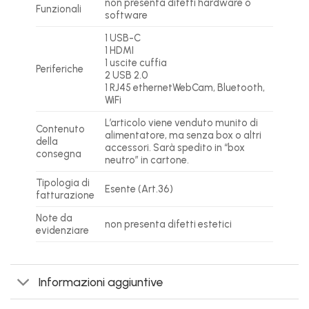
non presenta difetti hardware o
Funzionali
software
1 USB-C
1 HDMI
1 uscite cuffia
Periferiche
2 USB 2.0
1 RJ45 ethernetWebCam, Bluetooth,
WiFi
L’articolo viene venduto munito di
Contenuto
alimentatore, ma senza box o altri
della
accessori. Sarà spedito in “box
consegna
neutro” in cartone.
Tipologia di
Esente (Art.36)
fatturazione
Note da
non presenta difetti estetici
evidenziare
Informazioni aggiuntive