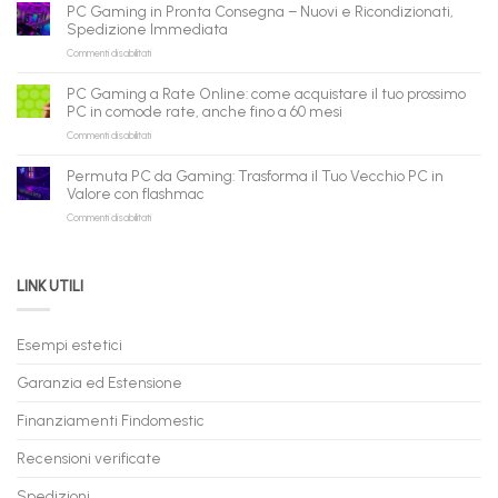
ricondizionati
AI:
PC Gaming in Pronta Consegna – Nuovi e Ricondizionati,
all’ingrosso:
il
Spedizione Immediata
la
tuo
su
Commenti disabilitati
nuova
assistente
PC
piattaforma
ora
Gaming
B2B
può
PC Gaming a Rate Online: come acquistare il tuo prossimo
in
flashmac
fare
PC in comode rate, anche fino a 60 mesi
Pronta
per
shopping
su
Commenti disabilitati
Consegna
rivenditori
qui
PC
–
Gaming
Nuovi
Permuta PC da Gaming: Trasforma il Tuo Vecchio PC in
a
e
Valore con flashmac
Rate
Ricondizionati,
su
Commenti disabilitati
Online:
Spedizione
Permuta
come
Immediata
PC
acquistare
da
il
LINK UTILI
Gaming:
tuo
Trasforma
prossimo
il
PC
Tuo
in
Esempi estetici
Vecchio
comode
PC
rate,
Garanzia ed Estensione
in
anche
Valore
fino
con
Finanziamenti Findomestic
a
flashmac
60
mesi
Recensioni verificate
Spedizioni