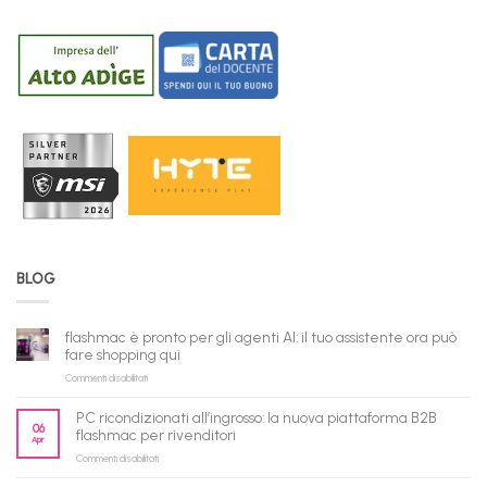
BLOG
flashmac è pronto per gli agenti AI: il tuo assistente ora può
fare shopping qui
su
Commenti disabilitati
flashmac
è
PC ricondizionati all’ingrosso: la nuova piattaforma B2B
pronto
06
flashmac per rivenditori
Apr
per
su
Commenti disabilitati
gli
PC
agenti