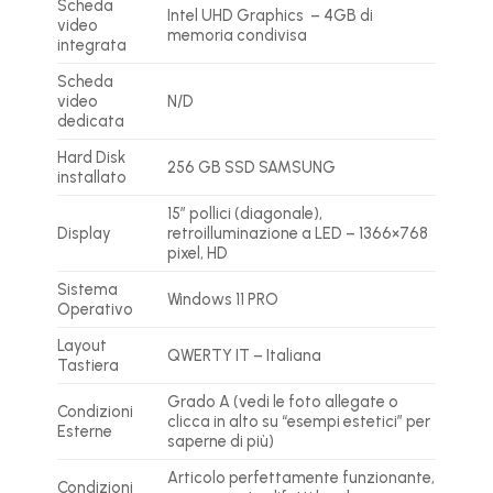
Scheda
Intel UHD Graphics – 4GB di
video
memoria condivisa
integrata
Scheda
video
N/D
dedicata
Hard Disk
256 GB SSD SAMSUNG
installato
15″ pollici (diagonale),
Display
retroilluminazione a LED – 1366×768
pixel, HD
Sistema
Windows 11 PRO
Operativo
Layout
QWERTY IT – Italiana
Tastiera
Grado A (vedi le foto allegate o
Condizioni
clicca in alto su “esempi estetici” per
Esterne
saperne di più)
Articolo perfettamente funzionante,
Condizioni