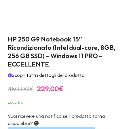
HP 250 G9 Notebook 15″
Ricondizionato (Intel dual-core, 8GB,
256 GB SSD) – Windows 11 PRO –
ECCELLENTE
Scopri tutti i dettagli del prodotto
Il
Il
450,00
€
229,00
€
prezzo
prezzo
originale
attuale
Esaurito
era:
è:
450,00€.
229,00€.
Vuoi ricevere una notifica se il prodotto torna
disponibile?