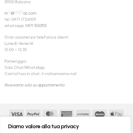
39100 Bolzano
in
**
@
******
ac.com
tel. 0471 1726009
whatsapp:
0471 1550913
Orari assistenza telefonica clienti:
Lunedì-Venerdì
10.00 – 12.30
Pomeriggio:
Solo Chat/WhatsApp
Contattaci in chat, ti richiamiamo noi!
Riceviamo solo su appuntamento.
Visa
PayPal
MasterCard
American
Postepay
Maestro
Appl
Express
Pay
Google
MasterCard
Klarna
Findomestic
Scalapay
seQur
Diamo valore alla tua privacy
Pay
2