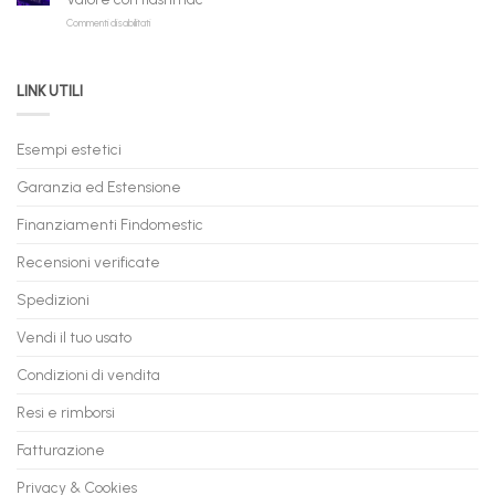
Rate
Ricondizionati,
su
Commenti disabilitati
Online:
Spedizione
Permuta
come
Immediata
PC
acquistare
da
il
LINK UTILI
Gaming:
tuo
Trasforma
prossimo
il
PC
Tuo
in
Esempi estetici
Vecchio
comode
PC
rate,
Garanzia ed Estensione
in
anche
Valore
fino
con
Finanziamenti Findomestic
a
flashmac
60
mesi
Recensioni verificate
Spedizioni
Vendi il tuo usato
Condizioni di vendita
Resi e rimborsi
Fatturazione
Privacy & Cookies