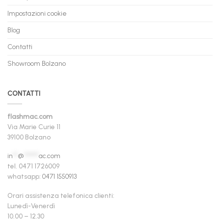
Impostazioni cookie
Blog
Contatti
Showroom Bolzano
CONTATTI
flashmac.com
Via Marie Curie 11
39100 Bolzano
in
**
@
******
ac.com
tel. 0471 1726009
whatsapp:
0471 1550913
Orari assistenza telefonica clienti:
Lunedì-Venerdì
10.00 – 12.30