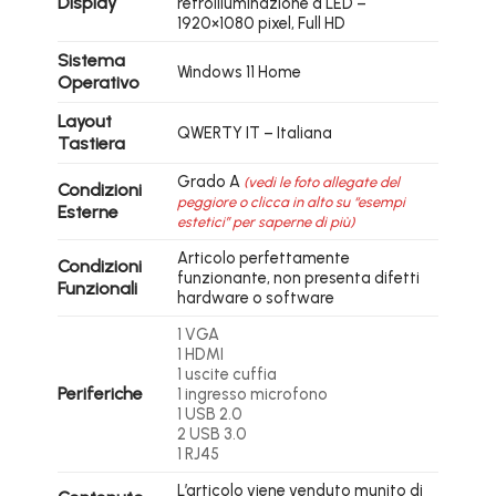
Display
retroilluminazione a LED –
1920×1080 pixel, Full HD
Sistema
Windows 11 Home
Operativo
Layout
QWERTY IT – Italiana
Tastiera
Grado A
(vedi le foto allegate del
Condizioni
peggiore o clicca in alto su “esempi
Esterne
estetici” per saperne di più)
Articolo perfettamente
Condizioni
funzionante, non presenta difetti
Funzionali
hardware o software
1 VGA
1 HDMI
1 uscite cuffia
Periferiche
1 ingresso microfono
1 USB 2.0
2 USB 3.0
1 RJ45
L’articolo viene venduto munito di