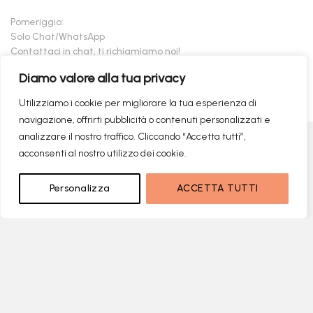
Pomeriggio:
Solo Chat/WhatsApp
Contattaci in chat, ti richiamiamo noi!
Diamo valore alla tua privacy
Riceviamo solo su appuntamento.
Utilizziamo i cookie per migliorare la tua esperienza di
navigazione, offrirti pubblicità o contenuti personalizzati e
analizzare il nostro traffico. Cliccando “Accetta tutti”,
Visa
PayPal
MasterCard
American
Postepay
Maestro
Appl
acconsenti al nostro utilizzo dei cookie.
Express
Pay
Google
MasterCard
Klarna
Findomestic
Scalapay
seQur
429,00
€
Pay
2
NON DISPONIBILE
Personalizza
ACCETTA TUTTI
229,00
€
Il prezzo originale era: 429,00€.
Il prezzo attuale è: 229,00€.
Copyright 2026 ©
flashmac®
- MONOFASE SRL - P.IVA:
02982260214 | produced by
monofase
Recedere dal contratto qui
RICERCHE DI TENDENZA