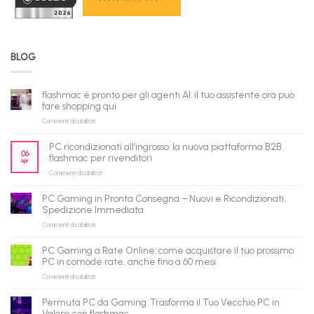
BLOG
flashmac è pronto per gli agenti AI: il tuo assistente ora può
fare shopping qui
su
Commenti disabilitati
flashmac
è
PC ricondizionati all’ingrosso: la nuova piattaforma B2B
pronto
06
flashmac per rivenditori
Apr
per
su
Commenti disabilitati
gli
PC
agenti
ricondizionati
AI:
PC Gaming in Pronta Consegna – Nuovi e Ricondizionati,
all’ingrosso:
il
Spedizione Immediata
la
tuo
su
Commenti disabilitati
nuova
assistente
PC
piattaforma
ora
Gaming
B2B
può
PC Gaming a Rate Online: come acquistare il tuo prossimo
in
flashmac
fare
PC in comode rate, anche fino a 60 mesi
Pronta
per
shopping
su
Commenti disabilitati
Consegna
rivenditori
qui
PC
–
Gaming
Nuovi
Permuta PC da Gaming: Trasforma il Tuo Vecchio PC in
a
e
Valore con flashmac