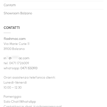
Contatti
Showroom Bolzano
CONTATTI
flashmac.com
Via Marie Curie 11
39100 Bolzano
in
**
@
******
ac.com
tel. 0471 1726009
whatsapp:
0471 1550913
Orari assistenza telefonica clienti:
Lunedì-Venerdì
10.00 – 12.30
Pomeriggio:
Solo Chat/WhatsApp
Contattaci in chat, ti richiamiamo noi!