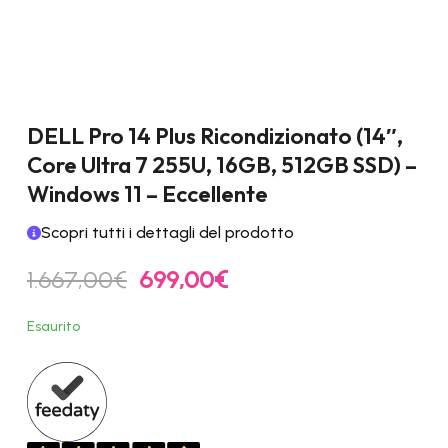
DELL Pro 14 Plus Ricondizionato (14″,
Core Ultra 7 255U, 16GB, 512GB SSD) –
Windows 11 – Eccellente
Scopri tutti i dettagli del prodotto
Il
Il
1.667,00
€
699,00
€
prezzo
prezzo
originale
attuale
Esaurito
era:
è:
1.667,00€.
699,00€.