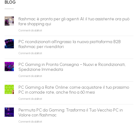
BLOG
flashmac è pronto per gli agenti AI: il tuo assistente ora può
fare shopping qui
su
Commenti disabilitati
flashmac
è
PC ricondizionati all’ingrosso: la nuova piattaforma B2B
pronto
flashmac per rivenditori
per
su
Commenti disabilitati
gli
PC
agenti
ricondizionati
AI:
PC Gaming in Pronta Consegna – Nuovi e Ricondizionati,
all’ingrosso:
il
Spedizione Immediata
la
tuo
su
Commenti disabilitati
nuova
assistente
PC
piattaforma
ora
Gaming
B2B
può
PC Gaming a Rate Online: come acquistare il tuo prossimo
in
flashmac
fare
PC in comode rate, anche fino a 60 mesi
Pronta
per
shopping
su
Commenti disabilitati
Consegna
rivenditori
qui
PC
–
Gaming
Nuovi
Permuta PC da Gaming: Trasforma il Tuo Vecchio PC in
a
e
Valore con flashmac
Rate
Ricondizionati,
su
Commenti disabilitati
Online:
Spedizione
Permuta
come
Immediata
PC
acquistare
da
il