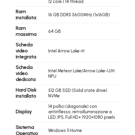
12 core / 14 thread
Ram
16 GB DDR5 5600MHz (1x16GB)
installata
Ram
64 GB
massima
Scheda
video
Intel Arrow Lake-H
integrata
Scheda
Intel Meteor Lake/Arrow Lake-U/H
video
NPU
dedicata
Hard Disk
512 GB SSD (Solid state drive)
installato
NVMe
14 pollici (diagonale) con
Display
antiriflesso, retroilluminazione a
LED, IPS, Full HD+ 1920×1080 pixels
Sistema
Windows 11 Home
Operativo