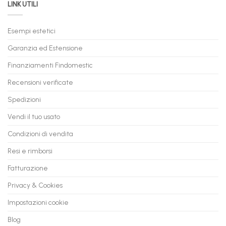
LINK UTILI
Gaming:
tuo
Trasforma
prossimo
il
PC
Tuo
in
Esempi estetici
Vecchio
comode
PC
rate,
Garanzia ed Estensione
in
anche
Valore
fino
con
Finanziamenti Findomestic
a
flashmac
60
mesi
Recensioni verificate
Spedizioni
Vendi il tuo usato
Condizioni di vendita
Resi e rimborsi
Fatturazione
Privacy & Cookies
Impostazioni cookie
Blog