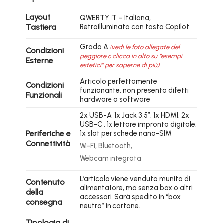
Layout
QWERTY IT – Italiana,
Tastiera
Retroilluminata con tasto Copilot
Grado A
(vedi le foto allegate del
Condizioni
peggiore o clicca in alto su “esempi
Esterne
estetici” per saperne di più)
Articolo perfettamente
Condizioni
funzionante, non presenta difetti
Funzionali
hardware o software
2x USB-A, 1x Jack 3.5″, 1x HDMI, 2x
USB-C , 1x lettore impronta digitale,
Periferiche e
1x slot per schede nano-SIM
Connettività
Wi-Fi, Bluetooth,
Webcam integrata
L’articolo viene venduto munito di
Contenuto
alimentatore, ma senza box o altri
della
accessori. Sarà spedito in “box
consegna
neutro” in cartone.
Tipologia di