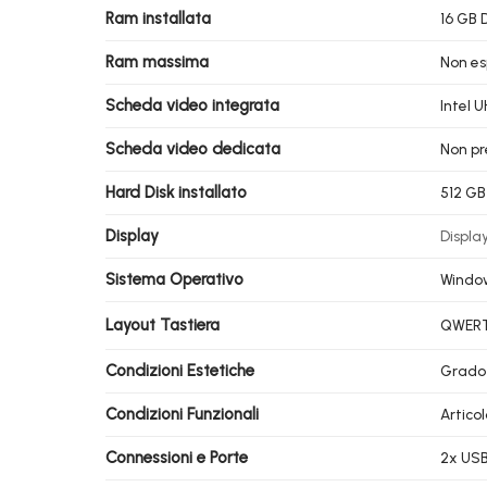
Ram installata
16 GB 
Ram massima
Non es
Scheda video integrata
Intel 
Scheda video dedicata
Non pr
Hard Disk installato
512 GB
Display
Display
Sistema Operativo
Window
Layout Tastiera
QWERTY
Condizioni Estetiche
Grado
Condizioni Funzionali
Artico
Connessioni e Porte
2x USB