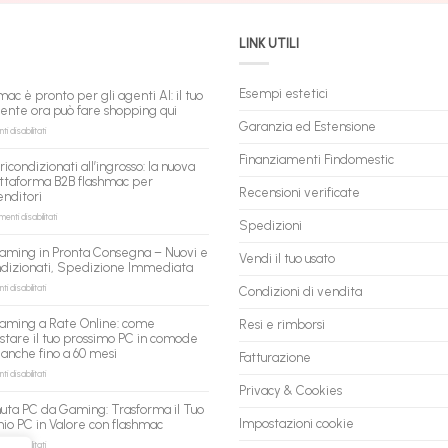
LINK UTILI
Esempi estetici
mac è pronto per gli agenti AI: il tuo
tente ora può fare shopping qui
Garanzia ed Estensione
su
 disabilitati
flashmac
è
Finanziamenti Findomestic
ricondizionati all’ingrosso: la nuova
pronto
ttaforma B2B flashmac per
per
Recensioni verificate
enditori
gli
agenti
su
nti disabilitati
Spedizioni
AI:
PC
il
ricondizionati
aming in Pronta Consegna – Nuovi e
tuo
Vendi il tuo usato
all’ingrosso:
ndizionati, Spedizione Immediata
assistente
la
ora
nuova
su
 disabilitati
Condizioni di vendita
può
piattaforma
PC
fare
B2B
Gaming
aming a Rate Online: come
Resi e rimborsi
shopping
flashmac
in
stare il tuo prossimo PC in comode
qui
per
Pronta
 anche fino a 60 mesi
rivenditori
Fatturazione
Consegna
–
su
 disabilitati
Nuovi
PC
Privacy & Cookies
e
Gaming
uta PC da Gaming: Trasforma il Tuo
Ricondizionati,
a
Impostazioni cookie
io PC in Valore con flashmac
Spedizione
Rate
Immediata
Online:
su
 disabilitati