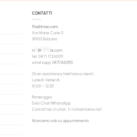
CONTATTI
flashmac.com
Via Marie Curie 11
39100 Bolzano
in
**
@
******
ac.com
tel. 0471 1726009
whatsapp:
0471 1550913
Orari assistenza telefonica clienti:
Lunedì-Venerdì
10.00 – 12.30
Pomeriggio:
Solo Chat/WhatsApp
Contattaci in chat, ti richiamiamo noi!
Riceviamo solo su appuntamento.