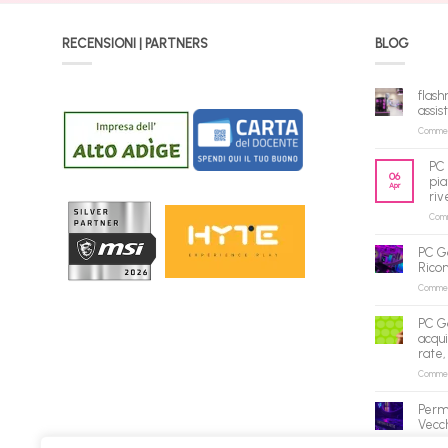
RECENSIONI | PARTNERS
BLOG
flash
assis
Commenti
PC 
06
pia
Apr
riv
Comme
PC G
Rico
Commenti
PC G
acqui
rate,
Commenti
Perm
Vecch
Commenti