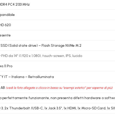
DDR4 PC4 2133 MHz
pandibile
UHD 620
esente
 SSD (Solid state drive) – Flash Storage NVMe M.2
 FHD da 14″ (1.920 x 1.080), touch-screen, IPS, lucido
s 11 Pro
 IT – Italiana – Retroilluminata
 AB
(vedi le foto allegate o clicca in basso su “esempi estetici” per saperne di più)
lo perfettamente funzionante, non presenta difetti hardware o softw
 3, 2x Thunderbolt /USB-C, 1x Jack 3.5″, 1x HDMI, 1x Micro-SD Card, 1x