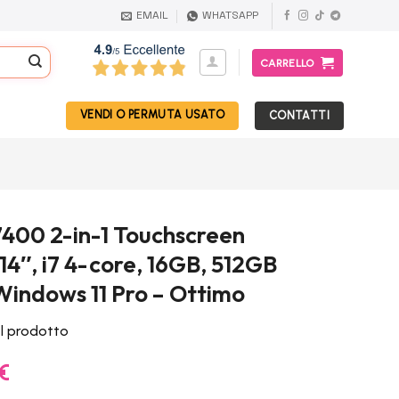
EMAIL
WHATSAPP
CARRELLO
VENDI O PERMUTA USATO
CONTATTI
400 2-in-1 Touchscreen
14″, i7 4-core, 16GB, 512GB
Windows 11 Pro – Ottimo
el prodotto
Il
€
prezzo