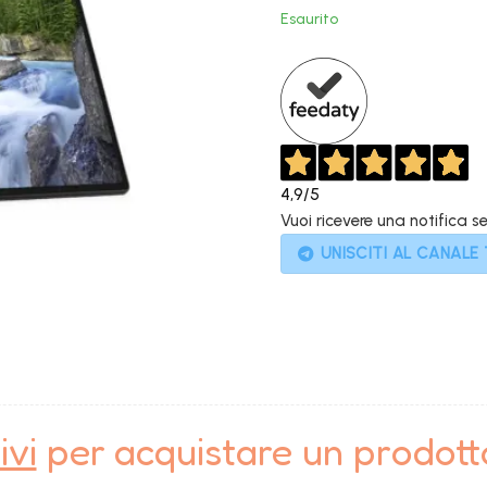
original
Esaurito
era:
1.599,00
4,9
/5
Vuoi ricevere una notifica s
UNISCITI AL CANALE
ivi
per acquistare un prodot