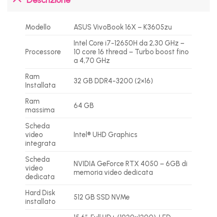
Modello
ASUS VivoBook 16X – K3605zu
Intel Core i7-12650H da 2,30 GHz –
Processore
10 core 16 thread – Turbo boost fino
a 4,70 GHz
Ram
32 GB DDR4-3200 (2×16)
Installata
Ram
64 GB
massima
Scheda
video
Intel® UHD Graphics
integrata
Scheda
NVIDIA GeForce RTX 4050 – 6GB di
video
memoria video dedicata
dedicata
Hard Disk
512 GB SSD NVMe
installato