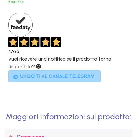
Esaurito
era:
è:
1.349,00€.
899,00€.
4,9
/5
Vuoi ricevere una notifica se il prodotto torna
disponibile?
UNISCITI AL CANALE TELEGRAM
Maggiori informazioni sul prodotto:
Descrizione