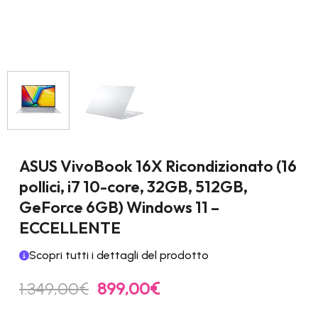
ASUS VivoBook 16X Ricondizionato (16
pollici, i7 10-core, 32GB, 512GB,
GeForce 6GB) Windows 11 –
ECCELLENTE
Scopri tutti i dettagli del prodotto
Il
Il
1.349,00
€
899,00
€
prezzo
prezzo
originale
attuale