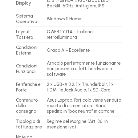
15.6″, Full HD+ (1920×1200), LED
Display
Backlit, 60Hz, Anti-glare, IPS
Sistema
Windows 11 Home
Operativo
Layout
QWERTY ITA – Italiana,
Tastiera
retroilluminata
Condizioni
Grado A – Eccellente
Esterne
Articolo perfettamente funzionante,
Condizioni
non presenta difetti hardware o
Funzionali
software
Periferiche e
2 x USB-A 3.2,
1 x Thunderbolt
,
1 x
Porte
HDMI, 1x Jack Audio, 1x SD-Card
Contenuto
Asus Laptop, l’articolo viene venduto
della
munito di alimentatore. Sarà
consegna
spedito in “box neutro” in cartone.
Tipologia di
Regime del Margine (Art. 36, in
fatturazione
esenzione iva)
Note da