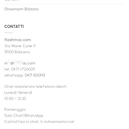
Showroom Bolzano
CONTATTI
flashmac.com
Via Marie Curie 11
39100 Bolzano
in
**
@
******
ac.com
tel. 0471 1726009
whatsapp:
0471 1550913
Orari assistenza telefonica clienti:
Lunedì-Venerdì
10.00 – 12.30
Pomeriggio:
Solo Chat/WhatsApp
Contattaci in chat, ti richiamiamo noi!