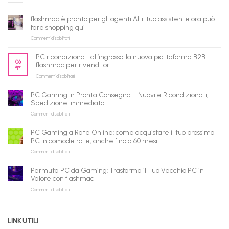
flashmac è pronto per gli agenti AI: il tuo assistente ora può
fare shopping qui
su
Commenti disabilitati
flashmac
è
PC ricondizionati all’ingrosso: la nuova piattaforma B2B
pronto
06
flashmac per rivenditori
Apr
per
su
Commenti disabilitati
gli
PC
agenti
ricondizionati
AI:
PC Gaming in Pronta Consegna – Nuovi e Ricondizionati,
all’ingrosso:
il
Spedizione Immediata
la
tuo
su
Commenti disabilitati
nuova
assistente
PC
piattaforma
ora
Gaming
B2B
può
PC Gaming a Rate Online: come acquistare il tuo prossimo
in
flashmac
fare
PC in comode rate, anche fino a 60 mesi
Pronta
per
shopping
su
Commenti disabilitati
Consegna
rivenditori
qui
PC
–
Gaming
Nuovi
Permuta PC da Gaming: Trasforma il Tuo Vecchio PC in
a
e
Valore con flashmac
Rate
Ricondizionati,
su
Commenti disabilitati
Online:
Spedizione
Permuta
come
Immediata
PC
acquistare
da
il
LINK UTILI
Gaming:
tuo
Trasforma
prossimo