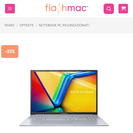
Salta
ai
contenuti
HOME
/
OFFERTE
/
NOTEBOOK PC RICONDIZIONATI
-33%