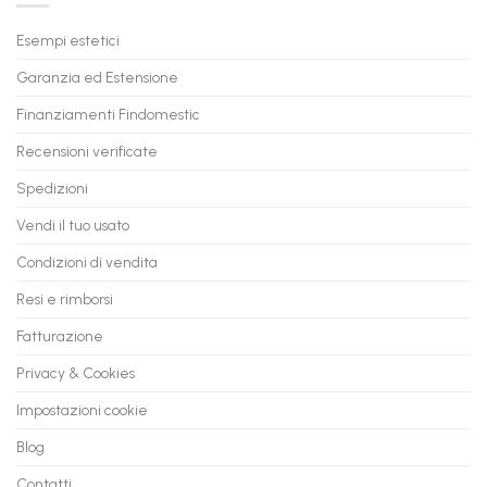
il
PC
Tuo
in
Esempi estetici
Vecchio
comode
PC
rate,
Garanzia ed Estensione
in
anche
Valore
fino
con
Finanziamenti Findomestic
a
flashmac
60
mesi
Recensioni verificate
Spedizioni
Vendi il tuo usato
Condizioni di vendita
Resi e rimborsi
Fatturazione
Privacy & Cookies
Impostazioni cookie
Blog
Contatti