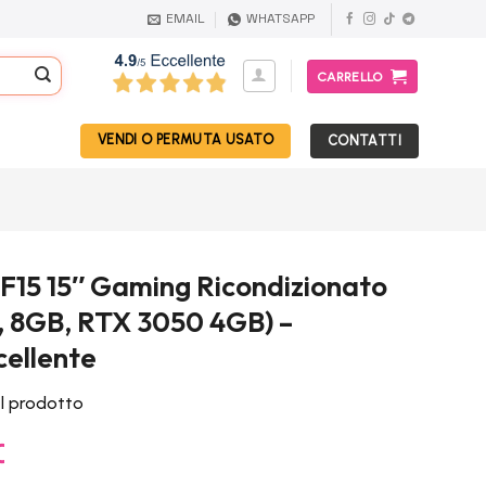
EMAIL
WHATSAPP
CARRELLO
VENDI O PERMUTA USATO
CONTATTI
F15 15″ Gaming Ricondizionato
e, 8GB, RTX 3050 4GB) –
cellente
el prodotto
Il
€
prezzo