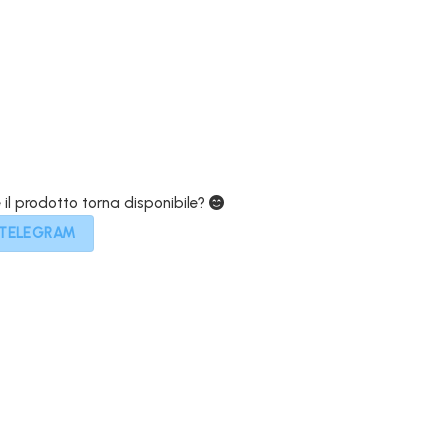
attuale
è:
.
699,00€.
e il prodotto torna disponibile?
 TELEGRAM