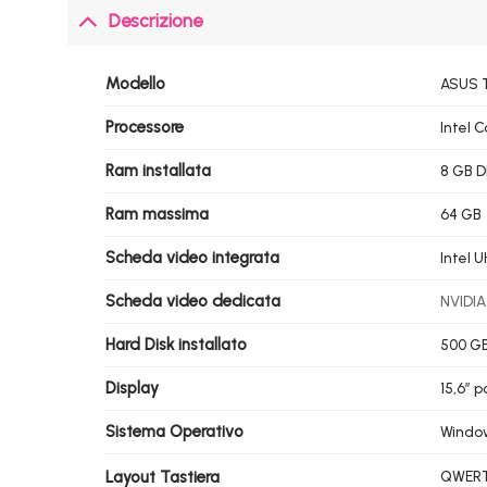
Descrizione
Modello
ASUS T
Processore
Intel 
Ram installata
8 GB 
Ram massima
64 GB
Scheda video integrata
Intel 
Scheda video dedicata
NVIDIA
Hard Disk installato
500 G
Display
15,6″ p
Sistema Operativo
Window
Layout Tastiera
QWERTY