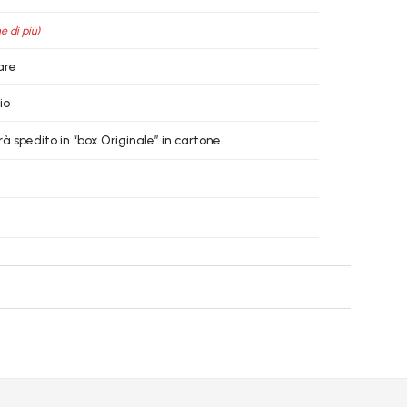
e di più)
are
io
à spedito in “box Originale” in cartone.