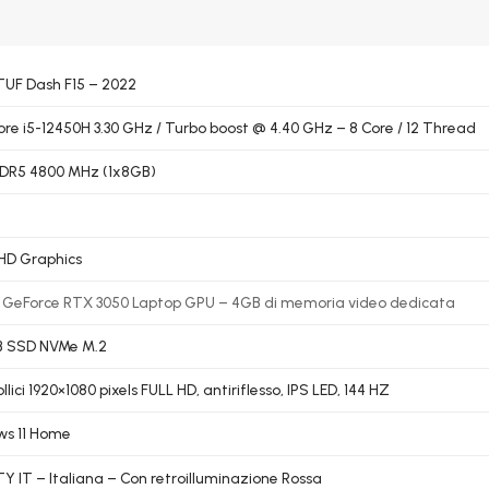
UF Dash F15 – 2022
Core i5-12450H 3.30 GHz / Turbo boost @ 4.40 GHz – 8 Core / 12 Thread
DDR5 4800 MHz (1x8GB)
UHD Graphics
 GeForce RTX 3050 Laptop GPU – 4GB di memoria video dedicata
B SSD NVMe M.2
ollici 1920×1080 pixels FULL HD, antiriflesso, IPS LED, 144 HZ
s 11 Home
 IT – Italiana – Con retroilluminazione Rossa