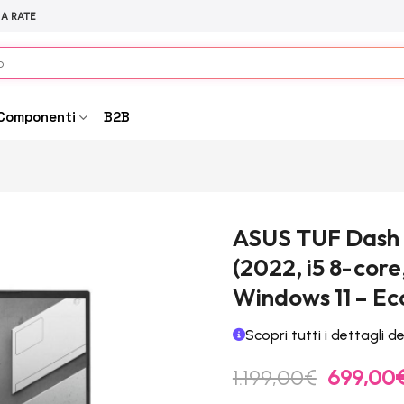
 A RATE
Componenti
B2B
ASUS TUF Dash 
(2022, i5 8-cor
Windows 11 – Ec
Scopri tutti i dettagli d
Il
1.199,00
€
699,00
prezzo