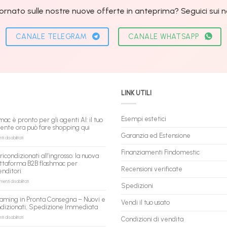
ornato sulle nostre nuove offerte in anteprima? Seguici sui nos
CANALE TELEGRAM
CANALE WHATSAPP
LINK UTILI
Esempi estetici
mac è pronto per gli agenti AI: il tuo
tente ora può fare shopping qui
Garanzia ed Estensione
su
 disabilitati
flashmac
è
Finanziamenti Findomestic
ricondizionati all’ingrosso: la nuova
pronto
ttaforma B2B flashmac per
per
Recensioni verificate
enditori
gli
agenti
su
nti disabilitati
Spedizioni
AI:
PC
il
ricondizionati
aming in Pronta Consegna – Nuovi e
tuo
Vendi il tuo usato
all’ingrosso:
ndizionati, Spedizione Immediata
assistente
la
ora
nuova
su
 disabilitati
Condizioni di vendita
può
piattaforma
PC