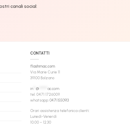
tri canali social:
CONTATTI
flashmac.com
Via Marie Curie 11
39100 Bolzano
in
**
@
******
ac.com
tel. 0471 1726009
whatsapp:
0471 1550913
Orari assistenza telefonica clienti:
Lunedì-Venerdì
10.00 – 12.30