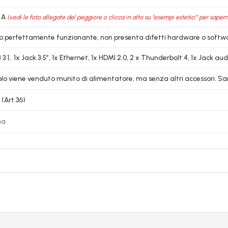
 A
(vedi le foto allegate del peggiore o clicca in alto su “esempi estetici” per sapern
lo perfettamente funzionante, non presenta difetti hardware o softw
3.1, 1x Jack 3.5″, 1x Ethernet, 1x HDMI 2.0, 2 x Thunderbolt 4, 1x Jack aud
colo viene venduto munito di alimentatore, ma senza altri accessori. Sar
 (Art.36)
na