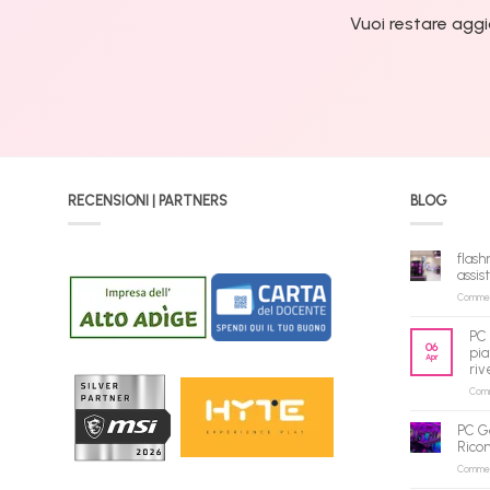
Vuoi restare aggi
RECENSIONI | PARTNERS
BLOG
flash
assis
Commenti
PC 
06
pia
Apr
riv
Comme
PC G
Rico
Commenti