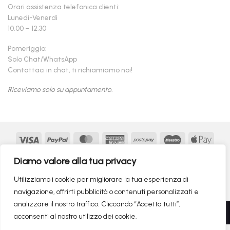
Orari assistenza telefonica clienti:
Lunedì-Venerdì
10.00 – 12.30
Pomeriggio:
Solo Chat/WhatsApp
Contattaci in chat, ti richiamiamo noi!
Riceviamo solo su appuntamento.
Visa
PayPal
MasterCard
American
Postepay
Maestro
Appl
Express
Pay
Google
MasterCard
Klarna
Findomestic
Scalapay
seQur
Diamo valore alla tua privacy
Pay
2
Copyright 2026 ©
flashmac®
- MONOFASE SRL - P.IVA:
Utilizziamo i cookie per migliorare la tua esperienza di
02982260214 | produced by
monofase
navigazione, offrirti pubblicità o contenuti personalizzati e
analizzare il nostro traffico. Cliccando “Accetta tutti”,
Recedere dal contratto qui
acconsenti al nostro utilizzo dei cookie.