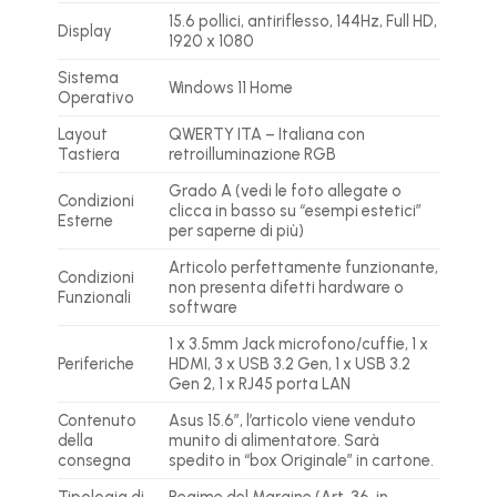
15.6 pollici, antiriflesso, 144Hz, Full HD,
Display
1920 x 1080
Sistema
Windows 11 Home
Operativo
Layout
QWERTY ITA – Italiana con
Tastiera
retroilluminazione RGB
Grado A (vedi le foto allegate o
Condizioni
clicca in basso su “esempi estetici”
Esterne
per saperne di più)
Articolo perfettamente funzionante,
Condizioni
non presenta difetti hardware o
Funzionali
software
1 x 3.5mm Jack microfono/cuffie, 1 x
Periferiche
HDMI, 3 x USB 3.2 Gen, 1 x USB 3.2
Gen 2, 1 x RJ45 porta LAN
Contenuto
Asus 15.6″, l’articolo viene venduto
della
munito di alimentatore. Sarà
consegna
spedito in “box Originale” in cartone.