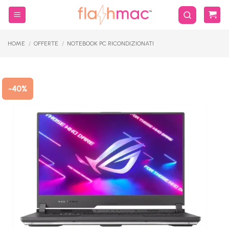
Salta
ai
contenuti
HOME
/
OFFERTE
/
NOTEBOOK PC RICONDIZIONATI
-40%