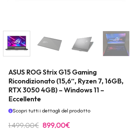
ASUS ROG Strix G15 Gaming
Ricondizionato (15,6″, Ryzen 7, 16GB,
RTX 3050 4GB) – Windows 11 –
Eccellente
Scopri tutti i dettagli del prodotto
Il
Il
1.499,00
€
899,00
€
prezzo
prezzo
originale
attuale