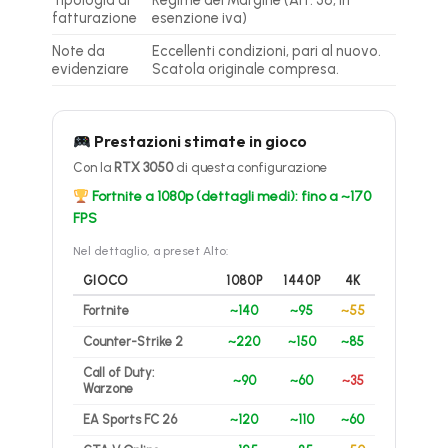
Tipologia di
Regime del Margine (Art. 36, in
fatturazione
esenzione iva)
Note da
Eccellenti condizioni, pari al nuovo.
evidenziare
Scatola originale compresa.
Prestazioni stimate in gioco
Con la
RTX 3050
di questa configurazione
Fortnite a 1080p (dettagli medi): fino a ~170
FPS
Nel dettaglio, a preset Alto:
GIOCO
1080P
1440P
4K
Fortnite
~140
~95
~55
Counter-Strike 2
~220
~150
~85
Call of Duty:
~90
~60
~35
Warzone
EA Sports FC 26
~120
~110
~60