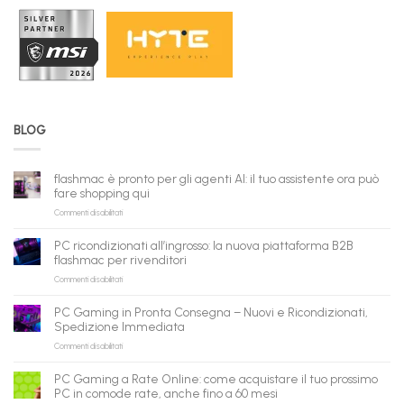
BLOG
flashmac è pronto per gli agenti AI: il tuo assistente ora può
fare shopping qui
su
Commenti disabilitati
flashmac
è
PC ricondizionati all’ingrosso: la nuova piattaforma B2B
pronto
flashmac per rivenditori
per
su
Commenti disabilitati
gli
PC
agenti
ricondizionati
AI:
PC Gaming in Pronta Consegna – Nuovi e Ricondizionati,
all’ingrosso:
il
Spedizione Immediata
la
tuo
su
Commenti disabilitati
nuova
assistente
PC
piattaforma
ora
Gaming
B2B
può
PC Gaming a Rate Online: come acquistare il tuo prossimo
in
flashmac
fare
PC in comode rate, anche fino a 60 mesi
Pronta
per
shopping