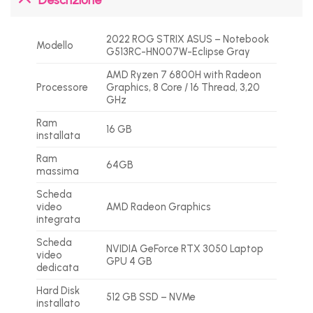
2022 ROG STRIX ASUS – Notebook
Modello
G513RC-HN007W-Eclipse Gray
AMD Ryzen 7 6800H with Radeon
Processore
Graphics, 8 Core / 16 Thread, 3,20
GHz
Ram
16 GB
installata
Ram
64GB
massima
Scheda
video
AMD Radeon Graphics
integrata
Scheda
NVIDIA GeForce RTX 3050 Laptop
video
GPU 4 GB
dedicata
Hard Disk
512 GB SSD – NVMe
installato