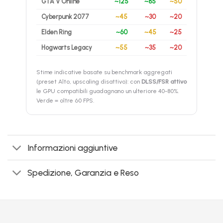
GTA V Online
~125
~85
~50
Cyberpunk 2077
~45
~30
~20
Elden Ring
~60
~45
~25
Hogwarts Legacy
~55
~35
~20
Stime indicative basate su benchmark aggregati
(preset Alto, upscaling disattivo): con
DLSS/FSR attivo
le GPU compatibili guadagnano un ulteriore 40-80%.
Verde = oltre 60 FPS.
Informazioni aggiuntive
Spedizione, Garanzia e Reso