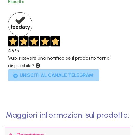
Esaurito
era:
è:
1.499,00€.
899,00€.
4,9
/5
Vuoi ricevere una notifica se il prodotto torna
disponibile?
UNISCITI AL CANALE TELEGRAM
Maggiori informazioni sul prodotto:
Descrizione