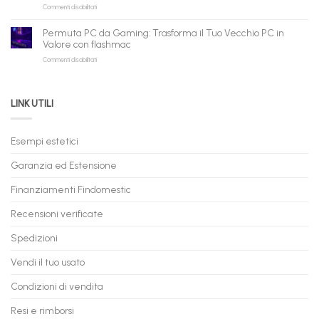
su
Commenti disabilitati
Consegna
rivenditori
qui
PC
–
Gaming
Nuovi
Permuta PC da Gaming: Trasforma il Tuo Vecchio PC in
a
e
Valore con flashmac
Rate
Ricondizionati,
su
Commenti disabilitati
Online:
Spedizione
Permuta
come
Immediata
PC
acquistare
da
il
LINK UTILI
Gaming:
tuo
Trasforma
prossimo
il
PC
Tuo
in
Esempi estetici
Vecchio
comode
PC
rate,
Garanzia ed Estensione
in
anche
Valore
fino
con
Finanziamenti Findomestic
a
flashmac
60
mesi
Recensioni verificate
Spedizioni
Vendi il tuo usato
Condizioni di vendita
Resi e rimborsi