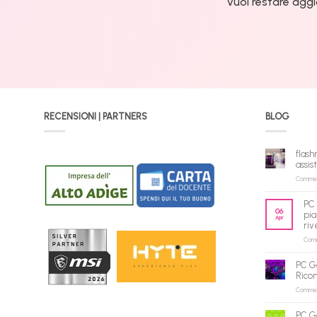
Vuoi restare aggi
RECENSIONI | PARTNERS
BLOG
flash
assis
Commenti
PC 
06
pia
Apr
riv
Comme
PC G
Rico
Commenti
PC G