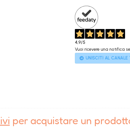
149,00€.
99
4,9
/5
Vuoi ricevere una notifica s
UNISCITI AL CANALE
ivi
per acquistare un prodot