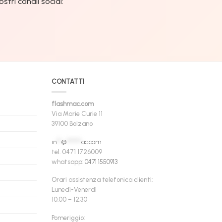
tri canali social:
CONTATTI
flashmac.com
Via Marie Curie 11
39100 Bolzano
in
**
@
******
ac.com
tel. 0471 1726009
whatsapp:
0471 1550913
Orari assistenza telefonica clienti:
Lunedì-Venerdì
10.00 – 12.30
Pomeriggio: