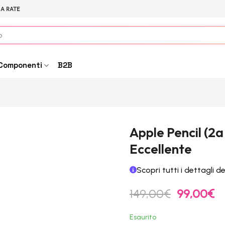
 A RATE
Componenti
B2B
Apple Pencil (2
Eccellente
Scopri tutti i dettagli d
Il
Il
149,00
€
99,00
€
prezzo
p
originale
at
Esaurito
era:
è: