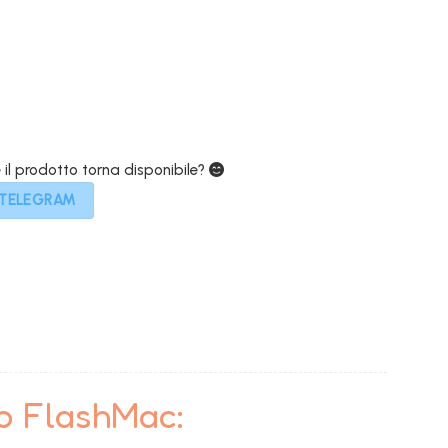
,00€.
e il prodotto torna disponibile?
 TELEGRAM
to FlashMac: