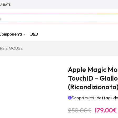
 A RATE
Componenti
B2B
ERE E MOUSE
Apple Magic Mo
TouchID – Giallo
(Ricondizionat
Scopri tutti i dettagli d
Il
I
250,00
€
179,00
€
prezzo