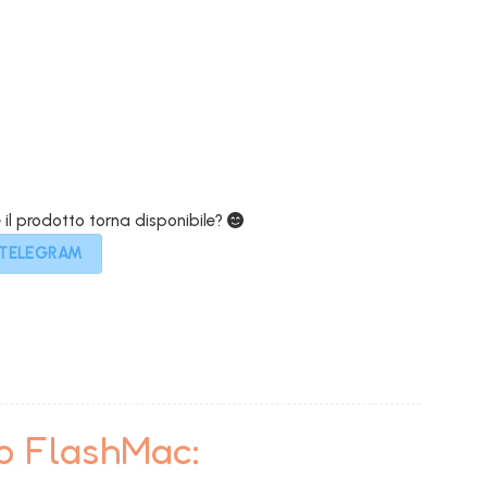
attuale
è:
179,00€.
e il prodotto torna disponibile?
 TELEGRAM
to FlashMac: