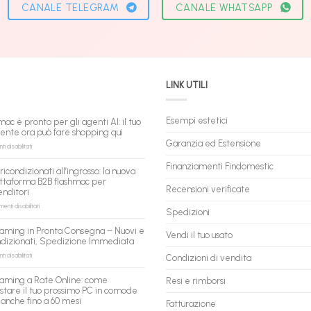
CANALE TELEGRAM
CANALE WHATSAPP
LINK UTILI
Esempi estetici
mac è pronto per gli agenti AI: il tuo
tente ora può fare shopping qui
Garanzia ed Estensione
su
 disabilitati
flashmac
è
Finanziamenti Findomestic
ricondizionati all’ingrosso: la nuova
pronto
ttaforma B2B flashmac per
per
Recensioni verificate
enditori
gli
agenti
su
nti disabilitati
Spedizioni
AI:
PC
il
ricondizionati
aming in Pronta Consegna – Nuovi e
tuo
Vendi il tuo usato
all’ingrosso:
ndizionati, Spedizione Immediata
assistente
la
ora
nuova
su
 disabilitati
Condizioni di vendita
può
piattaforma
PC
fare
B2B
Gaming
aming a Rate Online: come
Resi e rimborsi
shopping
flashmac
in
stare il tuo prossimo PC in comode
qui
per
Pronta
 anche fino a 60 mesi
rivenditori
Fatturazione
Consegna