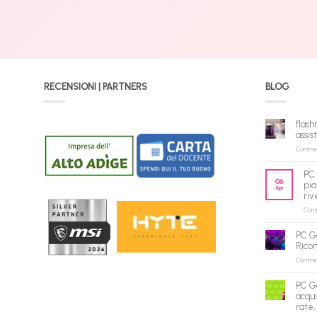
RECENSIONI | PARTNERS
BLOG
flash
assis
Commenti
PC 
06
pia
Apr
riv
Comme
PC G
Rico
Commenti
PC G
acqui
rate,