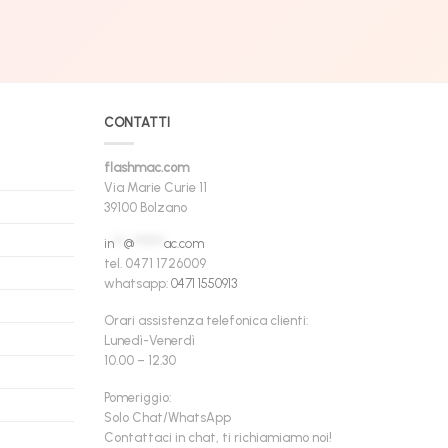
CONTATTI
flashmac.com
Via Marie Curie 11
39100 Bolzano
in
**
@
******
ac.com
tel. 0471 1726009
whatsapp:
0471 1550913
Orari assistenza telefonica clienti:
Lunedì-Venerdì
10.00 – 12.30
Pomeriggio:
Solo Chat/WhatsApp
Contattaci in chat, ti richiamiamo noi!