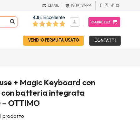
EMAIL
WHATSAPP
CARRELLO
VENDI O PERMUTA USATO
CONTATTI
use + Magic Keyboard con
 con batteria integrata
o) – OTTIMO
el prodotto
l
prezzo