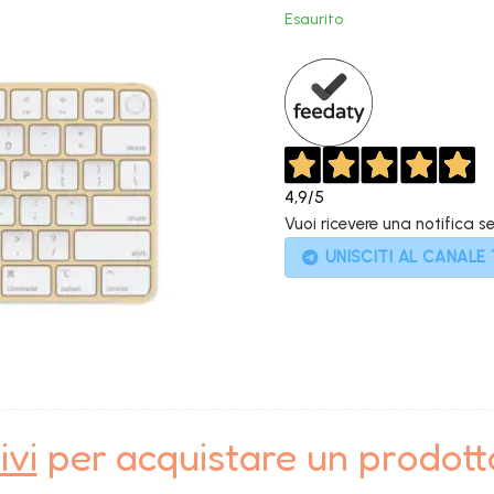
originale
Esaurito
era:
250,00€.
4,9
/5
Vuoi ricevere una notifica s
UNISCITI AL CANALE
ivi
per acquistare un prodot