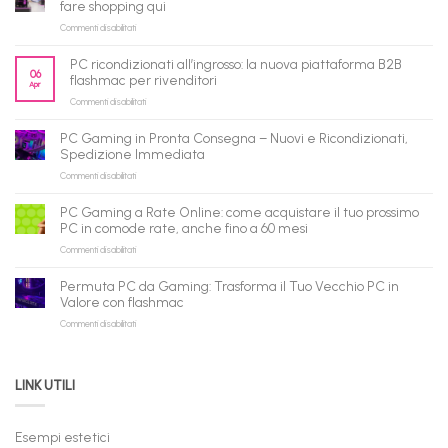
fare shopping qui
su
Commenti disabilitati
flashmac
è
PC ricondizionati all’ingrosso: la nuova piattaforma B2B
pronto
06
flashmac per rivenditori
Apr
per
su
Commenti disabilitati
gli
PC
agenti
ricondizionati
AI:
PC Gaming in Pronta Consegna – Nuovi e Ricondizionati,
all’ingrosso:
il
Spedizione Immediata
la
tuo
su
Commenti disabilitati
nuova
assistente
PC
piattaforma
ora
Gaming
B2B
può
PC Gaming a Rate Online: come acquistare il tuo prossimo
in
flashmac
fare
PC in comode rate, anche fino a 60 mesi
Pronta
per
shopping
su
Commenti disabilitati
Consegna
rivenditori
qui
PC
–
Gaming
Nuovi
Permuta PC da Gaming: Trasforma il Tuo Vecchio PC in
a
e
Valore con flashmac
Rate
Ricondizionati,
su
Commenti disabilitati
Online:
Spedizione
Permuta
come
Immediata
PC
acquistare
da
il
LINK UTILI
Gaming:
tuo
Trasforma
prossimo
il
PC
Tuo
in
Esempi estetici
Vecchio
comode