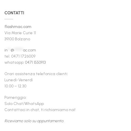
CONTATTI
flashmac.com
Via Marie Curie 11
39100 Bolzano
in
**
@
******
ac.com
tel. 0471 1726009
whatsapp:
0471 1550913
Orari assistenza telefonica clienti:
Lunedì-Venerdì
10.00 – 12.30
Pomeriggio:
Solo Chat/WhatsApp
Contattaci in chat, ti richiamiamo noi!
Riceviamo solo su appuntamento.