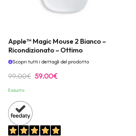
Apple™ Magic Mouse 2 Bianco –
Ricondizionato – Ottimo
Scopri tutti i dettagli del prodotto
Il
Il
99,00
€
59,00
€
prezzo
prezzo
originale
attuale
Esaurito
era:
è:
99,00€.
59,00€.