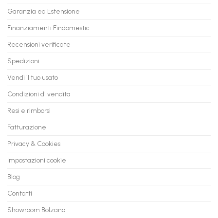
PC
rate,
Garanzia ed Estensione
in
anche
Valore
fino
con
Finanziamenti Findomestic
a
flashmac
60
mesi
Recensioni verificate
Spedizioni
Vendi il tuo usato
Condizioni di vendita
Resi e rimborsi
Fatturazione
Privacy & Cookies
Impostazioni cookie
Blog
Contatti
Showroom Bolzano