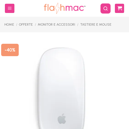
Salta
ai
contenuti
HOME
/
OFFERTE
/
MONITOR E ACCESSORI
/
TASTIERE E MOUSE
-40%