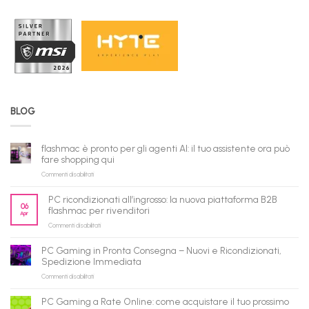
BLOG
flashmac è pronto per gli agenti AI: il tuo assistente ora può
fare shopping qui
su
Commenti disabilitati
flashmac
è
PC ricondizionati all’ingrosso: la nuova piattaforma B2B
pronto
06
flashmac per rivenditori
Apr
per
su
Commenti disabilitati
gli
PC
agenti
ricondizionati
AI:
PC Gaming in Pronta Consegna – Nuovi e Ricondizionati,
all’ingrosso:
il
Spedizione Immediata
la
tuo
su
Commenti disabilitati
nuova
assistente
PC
piattaforma
ora
Gaming
B2B
può
PC Gaming a Rate Online: come acquistare il tuo prossimo
in
flashmac
fare