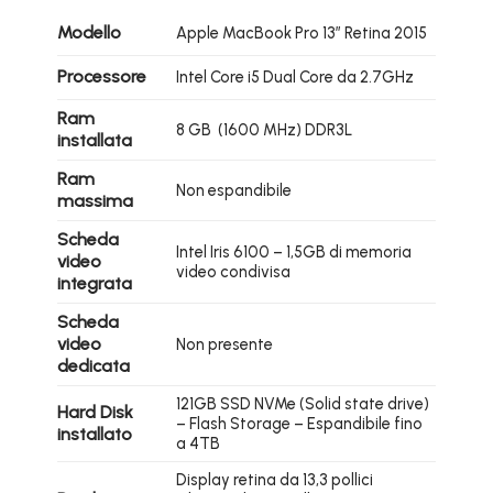
Modello
Apple MacBook Pro 13″ Retina 2015
Processore
Intel Core i5 Dual Core da 2.7GHz
Ram
8 GB (1600 MHz) DDR3L
installata
Ram
Non espandibile
massima
Scheda
Intel Iris 6100 – 1,5GB di memoria
video
video condivisa
integrata
Scheda
video
Non presente
dedicata
121GB SSD NVMe (Solid state drive)
Hard Disk
– Flash Storage – Espandibile fino
installato
a 4TB
Display retina da 13,3 pollici