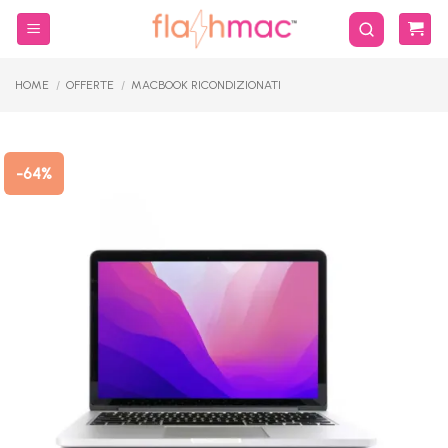
Salta
ai
contenuti
HOME
/
OFFERTE
/
MACBOOK RICONDIZIONATI
-64%