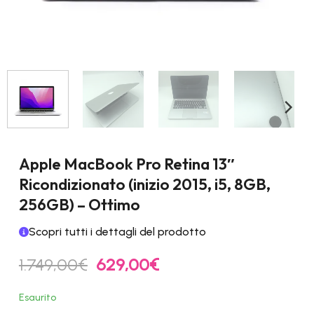
Apple MacBook Pro Retina 13″
Ricondizionato (inizio 2015, i5, 8GB,
256GB) – Ottimo
Scopri tutti i dettagli del prodotto
Il
Il
1.749,00
€
629,00
€
prezzo
prezzo
originale
attuale
Esaurito
era:
è: