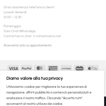
Orari assistenza telefonica clienti:
Lunedì-Venerdì
10.00 – 12.30
Pomeriggio:
Solo Chat/WhatsApp
Contattaci in chat, ti richiamiamo noi!
Riceviamo solo su appuntamento.
Visa
PayPal
MasterCard
American
Postepay
Maestro
Appl
Express
Pay
Google
MasterCard
Klarna
Findomestic
Scalapay
seQur
Diamo valore alla tua privacy
Pay
2
Copyright 2026 ©
flashmac®
- MONOFASE SRL - P.IVA:
Utilizziamo i cookie per migliorare la tua esperienza di
02982260214 | produced by
monofase
navigazione, offrirti pubblicità o contenuti personalizzati e
analizzare il nostro traffico. Cliccando “Accetta tutti”,
Recedere dal contratto qui
acconsenti al nostro utilizzo dei cookie.