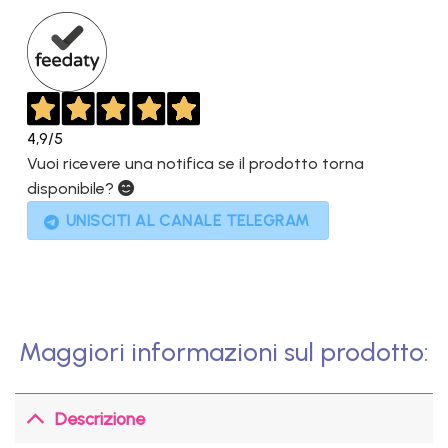
1.749,00€.
629,00€.
4,9
/5
Vuoi ricevere una notifica se il prodotto torna
disponibile?
UNISCITI AL CANALE TELEGRAM
Maggiori informazioni sul prodotto:
Descrizione