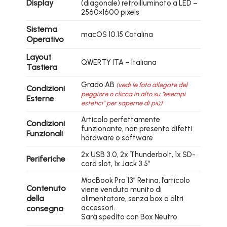
Display
(diagonale) retroilluminato a LED –
2560×1600 pixels
Sistema
macOS 10.15 Catalina
Operativo
Layout
QWERTY ITA – Italiana
Tastiera
Grado AB
(vedi le foto allegate del
Condizioni
peggiore o clicca in alto su “esempi
Esterne
estetici” per saperne di più)
Articolo perfettamente
Condizioni
funzionante, non presenta difetti
Funzionali
hardware o software
2x USB 3.0, 2x Thunderbolt, 1x SD-
Periferiche
card slot, 1x Jack 3.5″
MacBook Pro 13″ Retina, l’articolo
Contenuto
viene venduto munito di
della
alimentatore, senza box o altri
accessori.
consegna
Sarà spedito con Box Neutro.