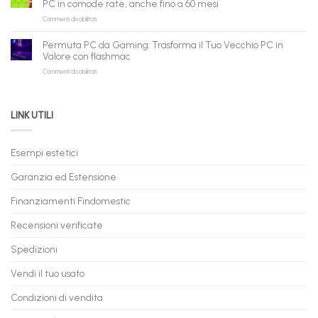
PC in comode rate, anche fino a 60 mesi
Pronta
per
shopping
su
Commenti disabilitati
Consegna
rivenditori
qui
PC
–
Gaming
Nuovi
Permuta PC da Gaming: Trasforma il Tuo Vecchio PC in
a
e
Valore con flashmac
Rate
Ricondizionati,
su
Commenti disabilitati
Online:
Spedizione
Permuta
come
Immediata
PC
acquistare
da
il
LINK UTILI
Gaming:
tuo
Trasforma
prossimo
il
PC
Tuo
in
Esempi estetici
Vecchio
comode
PC
rate,
Garanzia ed Estensione
in
anche
Valore
fino
con
Finanziamenti Findomestic
a
flashmac
60
mesi
Recensioni verificate
Spedizioni
Vendi il tuo usato
Condizioni di vendita