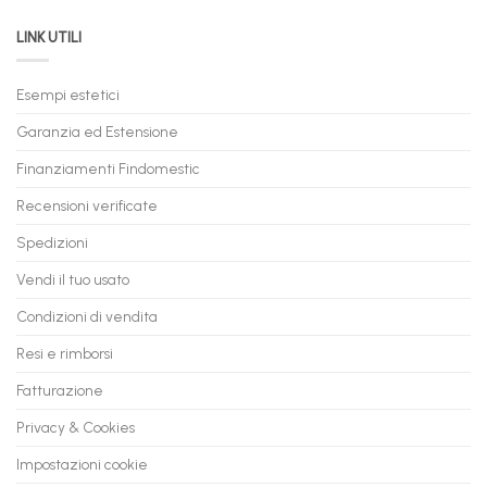
PC
acquistare
da
il
LINK UTILI
Gaming:
tuo
Trasforma
prossimo
il
PC
Tuo
in
Esempi estetici
Vecchio
comode
PC
rate,
Garanzia ed Estensione
in
anche
Valore
fino
con
Finanziamenti Findomestic
a
flashmac
60
mesi
Recensioni verificate
Spedizioni
Vendi il tuo usato
Condizioni di vendita
Resi e rimborsi
Fatturazione
Privacy & Cookies
Impostazioni cookie