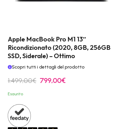
Apple MacBook Pro M1 13″
Ricondizionato (2020, 8GB, 256GB
SSD, Siderale) – Ottimo
Scopri tutti i dettagli del prodotto
Il
Il
1.499,00
€
799,00
€
prezzo
prezzo
originale
attuale
Esaurito
era:
è:
1.499,00€.
799,00€.