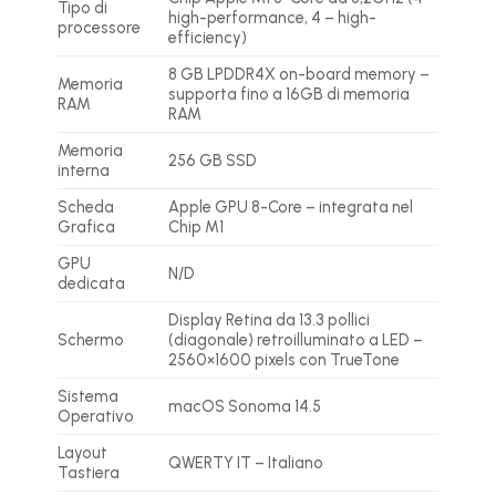
Tipo di
high-performance, 4 – high-
processore
efficiency)
8 GB LPDDR4X on-board memory –
Memoria
supporta fino a 16GB di memoria
RAM
RAM
Memoria
256 GB SSD
interna
Scheda
Apple GPU 8-Core – integrata nel
Grafica
Chip M1
GPU
N/D
dedicata
Display Retina da 13.3 pollici
Schermo
(diagonale) retroilluminato a LED –
2560×1600 pixels con TrueTone
Sistema
macOS Sonoma 14.5
Operativo
Layout
QWERTY IT – Italiano
Tastiera