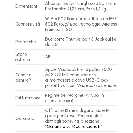
Altezza 1,56 cm, Larghezza 30,41 cm,
Dimensioni
Profondità 21,24 cm, Peso 1,4 kg
Wi‑Fi 6 802.11ax, compatibile con IEEE
Connettività
802.11a/b/g/n/ac, tecnologia wireless
Bluetooth 5.0
Due porte Thunderbolt 3, Jack cuffie
Periferiche
da 3,5″
Stato
AB
estetico
Apple MacBook Pro 13 pollici 2020
Cosa c’è
M1 3.2GHz Ricondizionato,
dentro?
alimentatore e cavo USB-C, box
protettivo FlashMac eco-sostenibile
Regime del Margine (Art. 36, in
Fatturazione
esenzione iva)
Offriamo 12 mesi di garanzia e 14
giorni per il reso. Per maggiori
Garanzia
dettagli consulta la sezione
“
Garanzia sui Ricondizionati
“