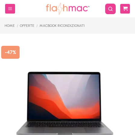
Salta
ai
contenuti
HOME
/
OFFERTE
/
MACBOOK RICONDIZIONATI
-47%