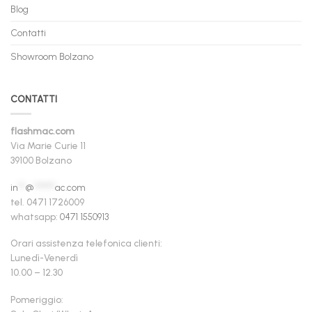
Blog
Contatti
Showroom Bolzano
CONTATTI
flashmac.com
Via Marie Curie 11
39100 Bolzano
in
**
@
******
ac.com
tel. 0471 1726009
whatsapp:
0471 1550913
Orari assistenza telefonica clienti:
Lunedì-Venerdì
10.00 – 12.30
Pomeriggio: