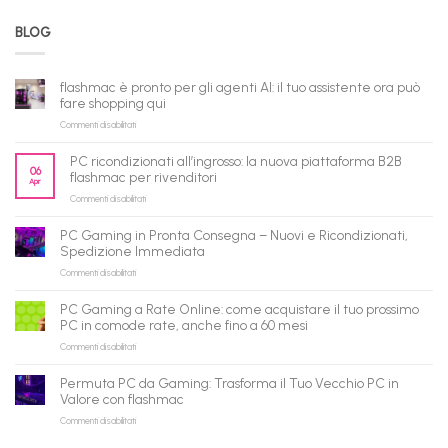
BLOG
flashmac è pronto per gli agenti AI: il tuo assistente ora può
fare shopping qui
su
Commenti disabilitati
flashmac
è
PC ricondizionati all’ingrosso: la nuova piattaforma B2B
pronto
06
flashmac per rivenditori
Apr
per
su
Commenti disabilitati
gli
PC
agenti
ricondizionati
AI:
PC Gaming in Pronta Consegna – Nuovi e Ricondizionati,
all’ingrosso:
il
Spedizione Immediata
la
tuo
su
Commenti disabilitati
nuova
assistente
PC
piattaforma
ora
Gaming
B2B
può
PC Gaming a Rate Online: come acquistare il tuo prossimo
in
flashmac
fare
PC in comode rate, anche fino a 60 mesi
Pronta
per
shopping
su
Commenti disabilitati
Consegna
rivenditori
qui
PC
–
Gaming
Nuovi
Permuta PC da Gaming: Trasforma il Tuo Vecchio PC in
a
e
Valore con flashmac
Rate
Ricondizionati,
su
Commenti disabilitati
Online:
Spedizione
Permuta
come
Immediata