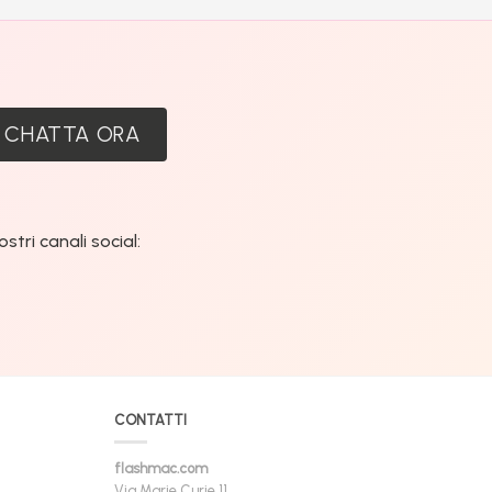
:
CHATTA ORA
tri canali social:
CONTATTI
flashmac.com
Via Marie Curie 11