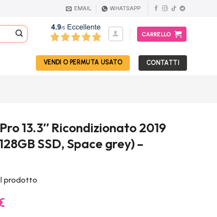
EMAIL
WHATSAPP
CARRELLO
VENDI O PERMUTA USATO
CONTATTI
ro 13.3″ Ricondizionato 2019
 128GB SSD, Space grey) –
el prodotto
Il
€
prezzo