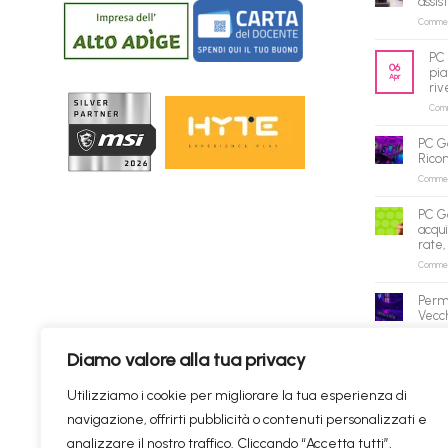
assis
Commenti
PC 
06
pia
Apr
riv
Comme
PC G
Rico
Commenti
PC G
acqui
rate,
Commenti
Perm
Vecch
Commenti
Diamo valore alla tua privacy
✕
Utilizziamo i cookie per migliorare la tua esperienza di
navigazione, offrirti pubblicità o contenuti personalizzati e
Prodotti consigliati
✦
RICERCHE DI TENDENZA
analizzare il nostro traffico. Cliccando “Accetta tutti”,