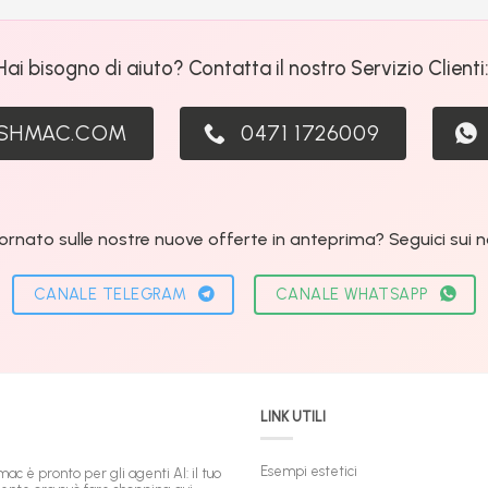
Hai bisogno di aiuto? Contatta il nostro Servizio Clienti
ASHMAC.COM
0471 1726009
ornato sulle nostre nuove offerte in anteprima? Seguici sui nos
CANALE TELEGRAM
CANALE WHATSAPP
LINK UTILI
Esempi estetici
mac è pronto per gli agenti AI: il tuo