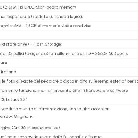
0 (2133 MHz) LPDDR3 on-board memory
on espandibile (saldata su scheda logica)
 Graphics 645 – 1,5GB di memoria video condivisa
id state drive) – Flash Storage
da 13.3 pollici (diagonale) retroilluminato a LED – 2560×1600 pixels
tura
Italiana
le foto allegate del peggiore o clicca in alto su “esempi estetici” per s
ettamente funzionante, non presenta difetti hardware o software
3, 1x Jack 3.5″
ne venduto munito di alimentazione, senza altri accessori.
on Box Originale.
gine (Art. 36, in esenzione iva)
uali note sono evidenziate dalle fotografie allegate