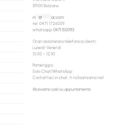
39100 Bolzano
in
**
@
******
ac.com
tel. 0471 1726009
whatsapp:
0471 1550913
Orari assistenza telefonica clienti:
Lunedì-Venerdì
10.00 – 12.30
Pomeriggio:
Solo Chat/WhatsApp
Contattaci in chat, ti richiamiamo noi!
Riceviamo solo su appuntamento.