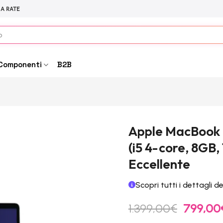
 A RATE
Componenti
B2B
Apple MacBook P
(i5 4-core, 8GB,
Eccellente
Scopri tutti i dettagli d
Il
1.399,00
€
799,00
prezzo