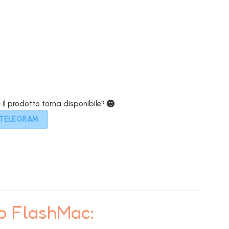
e
attuale
è:
€.
799,00€.
e il prodotto torna disponibile?
 TELEGRAM
to FlashMac: