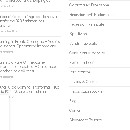
tente ora può fare shopping qui
Garanzia ed Estensione
su
 disabilitati
flashmac
è
Finanziamenti Findomestic
ricondizionati all’ingrosso: la nuova
pronto
ttaforma B2B flashmac per
per
Recensioni verificate
enditori
gli
agenti
su
nti disabilitati
Spedizioni
AI:
PC
il
ricondizionati
aming in Pronta Consegna – Nuovi e
tuo
Vendi il tuo usato
all’ingrosso:
ndizionati, Spedizione Immediata
assistente
la
ora
nuova
su
 disabilitati
Condizioni di vendita
può
piattaforma
PC
fare
B2B
Gaming
aming a Rate Online: come
Resi e rimborsi
shopping
flashmac
in
stare il tuo prossimo PC in comode
qui
per
Pronta
 anche fino a 60 mesi
rivenditori
Fatturazione
Consegna
–
su
 disabilitati
Nuovi
PC
Privacy & Cookies
e
Gaming
uta PC da Gaming: Trasforma il Tuo
Ricondizionati,
a
Impostazioni cookie
io PC in Valore con flashmac
Spedizione
Rate
Immediata
Online:
su
 disabilitati
Blog
come
Permuta
acquistare
PC
il
da
Contatti
tuo
Gaming:
prossimo
Trasforma
Showroom Bolzano
PC
il
in
Tuo
comode
Vecchio