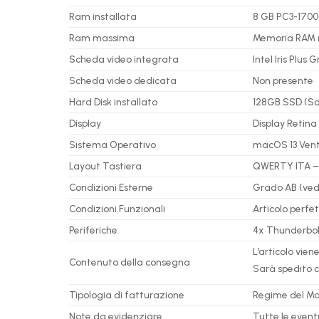
Ram installata
8 GB PC3-1700
Ram massima
Memoria RAM n
Scheda video integrata
Intel Iris Plus
Scheda video dedicata
Non presente
Hard Disk installato
128GB SSD (Sol
Display
Display Retina 
Sistema Operativo
macOS 13 Ven
Layout Tastiera
QWERTY ITA – 
Condizioni Esterne
Grado AB (vedi 
Condizioni Funzionali
Articolo perf
Periferiche
4x Thunderbolt
L’articolo vie
Contenuto della consegna
Sarà spedito c
Tipologia di fatturazione
Regime del Mar
Note da evidenziare
Tutte le event