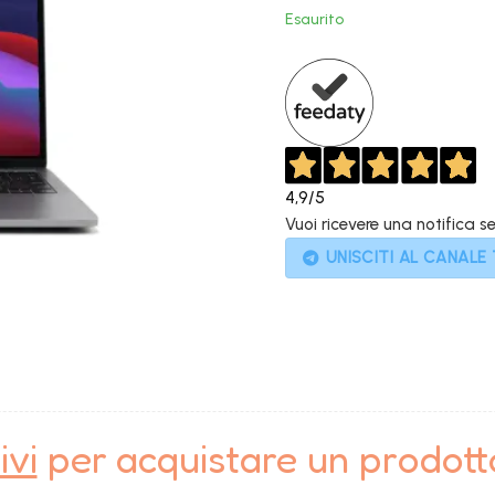
original
Esaurito
era:
1.399,00
4,9
/5
Vuoi ricevere una notifica s
UNISCITI AL CANALE
ivi
per acquistare un prodot