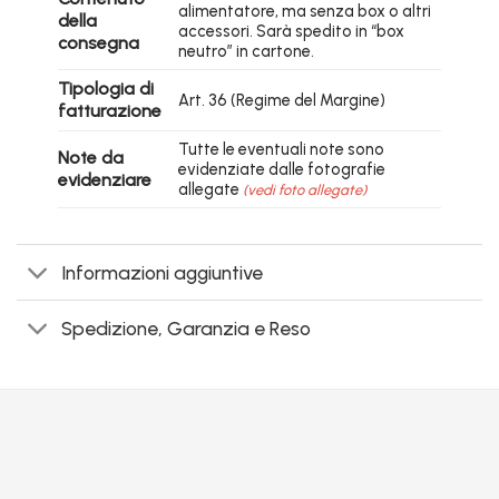
alimentatore, ma senza box o altri
della
accessori. Sarà spedito in “box
consegna
neutro” in cartone.
Tipologia di
Art. 36 (Regime del Margine)
fatturazione
Tutte le eventuali note sono
Note da
evidenziate dalle fotografie
evidenziare
allegate
(vedi foto allegate)
Informazioni aggiuntive
Spedizione, Garanzia e Reso