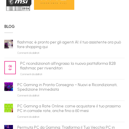
BLOG
flashmac è pronto per gli agenti AI: il tuo assistente ora può
fare shopping qui
su
Commenti disabilitati
flashmac
è
PC ricondizionati all’ingrosso: la nuova piattaforma B2B
pronto
06
flashmac per rivenditori
Apr
per
su
Commenti disabilitati
gli
PC
agenti
ricondizionati
AI:
PC Gaming in Pronta Consegna – Nuovi e Ricondizionati,
all’ingrosso:
il
Spedizione Immediata
la
tuo
su
Commenti disabilitati
nuova
assistente
PC
piattaforma
ora
Gaming
B2B
può
PC Gaming a Rate Online: come acquistare il tuo prossimo
in
flashmac
fare
PC in comode rate, anche fino a 60 mesi
Pronta
per
shopping
su
Commenti disabilitati
Consegna
rivenditori
qui
PC
–
Gaming
Nuovi
Permuta PC da Gaming: Trasforma il Tuo Vecchio PC in