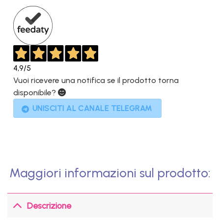
1.849,00€.
899,00€.
4,9
/5
Vuoi ricevere una notifica se il prodotto torna
disponibile?
UNISCITI AL CANALE TELEGRAM
Maggiori informazioni sul prodotto:
Descrizione