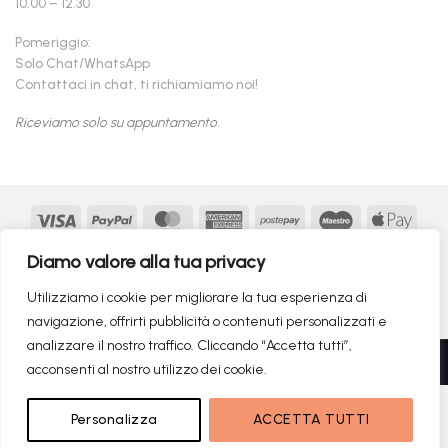
10.00 – 12.30
Pomeriggio:
Solo Chat/WhatsApp
Contattaci in chat, ti richiamiamo noi!
Riceviamo solo su appuntamento.
Visa
PayPal
MasterCard
American
Postepay
Maestro
Appl
Express
Pay
Google
MasterCard
Klarna
Findomestic
Scalapay
seQur
Diamo valore alla tua privacy
Pay
2
Copyright 2026 ©
flashmac®
- MONOFASE SRL - P.IVA:
Utilizziamo i cookie per migliorare la tua esperienza di
02982260214 | produced by
monofase
navigazione, offrirti pubblicità o contenuti personalizzati e
analizzare il nostro traffico. Cliccando “Accetta tutti”,
Recedere dal contratto qui
acconsenti al nostro utilizzo dei cookie.
1.849,00
€
NON DISPONIBILE
Personalizza
ACCETTA TUTTI
RICERCHE DI TENDENZA
899,00
€
Il prezzo originale era: 1.849,00€.
Il prezzo attuale è: 899,00€.