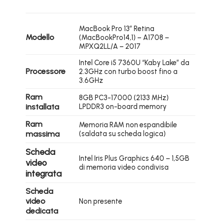
MacBook Pro 13″ Retina
Modello
(MacBookPro14,1) – A1708 –
MPXQ2LL/A – 2017
Intel Core i5 7360U “Kaby Lake” da
Processore
2.3GHz con turbo boost fino a
3.6GHz
Ram
8GB PC3-17000 (2133 MHz)
installata
LPDDR3 on-board memory
Ram
Memoria RAM non espandibile
massima
(saldata su scheda logica)
Scheda
Intel Iris Plus Graphics 640 – 1,5GB
video
di memoria video condivisa
integrata
Scheda
video
Non presente
dedicata