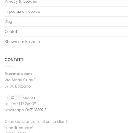
Privacy & Cookies
Impostazioni cookie
Blog
Contatti
Showroom Bolzano
CONTATTI
flashmac.com
Via Marie Curie 11
39100 Bolzano
in
**
@
******
ac.com
tel. 0471 1726009
whatsapp:
0471 1550913
Orari assistenza telefonica clienti:
Lunedì-Venerdì