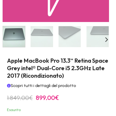
Apple MacBook Pro 13.3″ Retina Space
Grey intel® Dual-Core i5 2.3GHz Late
2017 (Ricondizionato)
Scopri tutti i dettagli del prodotto
Il
Il
1.849,00
€
899,00
€
prezzo
prezzo
originale
attuale
Esaurito
era:
è: