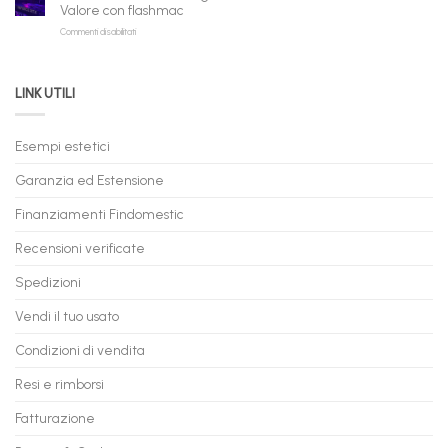
a
e
Valore con flashmac
Rate
Ricondizionati,
su
Commenti disabilitati
Online:
Spedizione
Permuta
come
Immediata
PC
acquistare
da
il
LINK UTILI
Gaming:
tuo
Trasforma
prossimo
il
PC
Tuo
in
Esempi estetici
Vecchio
comode
PC
rate,
Garanzia ed Estensione
in
anche
Valore
fino
con
Finanziamenti Findomestic
a
flashmac
60
mesi
Recensioni verificate
Spedizioni
Vendi il tuo usato
Condizioni di vendita
Resi e rimborsi
Fatturazione