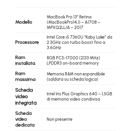
MacBook Pro 13″ Retina
Modello
(MacBookPro14,1) – A1708 –
MPXQ2LL/A – 2017
Intel Core i5 7360U “Kaby Lake” da
Processore
2.3GHz con turbo boost fino a
3.6GHz
Ram
8GB PC3-17000 (2133 MHz)
installata
LPDDR3 on-board memory
Ram
Memoria RAM non espandibile
massima
(saldata su scheda logica)
Scheda
Intel Iris Plus Graphics 640 – 1,5GB
video
di memoria video condivisa
integrata
Scheda
video
Non presente
dedicata