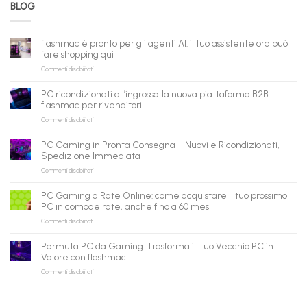
BLOG
flashmac è pronto per gli agenti AI: il tuo assistente ora può
fare shopping qui
su
Commenti disabilitati
flashmac
è
PC ricondizionati all’ingrosso: la nuova piattaforma B2B
pronto
flashmac per rivenditori
per
su
Commenti disabilitati
gli
PC
agenti
ricondizionati
AI:
PC Gaming in Pronta Consegna – Nuovi e Ricondizionati,
all’ingrosso:
il
Spedizione Immediata
la
tuo
su
Commenti disabilitati
nuova
assistente
PC
piattaforma
ora
Gaming
B2B
può
PC Gaming a Rate Online: come acquistare il tuo prossimo
in
flashmac
fare
PC in comode rate, anche fino a 60 mesi
Pronta
per
shopping
su
Commenti disabilitati
Consegna
rivenditori
qui
PC
–
Gaming
Nuovi
Permuta PC da Gaming: Trasforma il Tuo Vecchio PC in
a
e
Valore con flashmac
Rate
Ricondizionati,
su
Commenti disabilitati
Online:
Spedizione
Permuta
come
Immediata
PC
acquistare
da
il