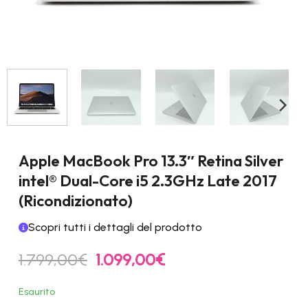
Apple MacBook Pro 13.3″ Retina Silver
intel® Dual-Core i5 2.3GHz Late 2017
(Ricondizionato)
Scopri tutti i dettagli del prodotto
Il
Il
1.799,00
€
1.099,00
€
prezzo
prezzo
originale
attuale
Esaurito
era:
è: