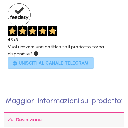
1.799,00€.
1.099,00€.
4,9
/5
Vuoi ricevere una notifica se il prodotto torna
disponibile?
UNISCITI AL CANALE TELEGRAM
Maggiori informazioni sul prodotto:
Descrizione