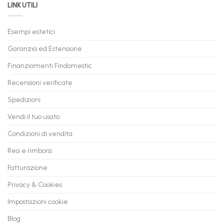
LINK UTILI
Gaming:
tuo
Trasforma
prossimo
il
PC
Tuo
in
Esempi estetici
Vecchio
comode
PC
rate,
Garanzia ed Estensione
in
anche
Valore
fino
con
Finanziamenti Findomestic
a
flashmac
60
mesi
Recensioni verificate
Spedizioni
Vendi il tuo usato
Condizioni di vendita
Resi e rimborsi
Fatturazione
Privacy & Cookies
Impostazioni cookie
Blog