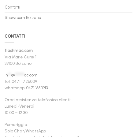
Contatti
Showroom Bolzano
CONTATTI
flashmac.com
Via Marie Curie 11
39100 Bolzano
in
**
@
******
ac.com
tel. 0471 1726009
whatsapp:
0471 1550913
Orari assistenza telefonica clienti:
Lunedì-Venerdì
10.00 – 12.30
Pomeriggio:
Solo Chat/WhatsApp