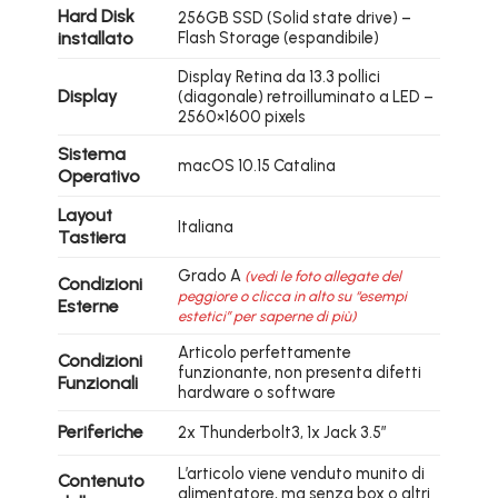
Hard Disk
256GB SSD (Solid state drive) –
installato
Flash Storage (espandibile)
Display Retina da 13.3 pollici
Display
(diagonale) retroilluminato a LED –
2560×1600 pixels
Sistema
macOS 10.15 Catalina
Operativo
Layout
Italiana
Tastiera
Grado A
(vedi le foto allegate del
Condizioni
peggiore o clicca in alto su “esempi
Esterne
estetici” per saperne di più)
Articolo perfettamente
Condizioni
funzionante, non presenta difetti
Funzionali
hardware o software
Periferiche
2x Thunderbolt3, 1x Jack 3.5″
L’articolo viene venduto munito di
Contenuto
alimentatore, ma senza box o altri