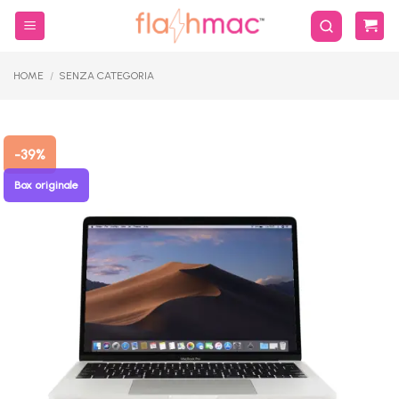
Salta
ai
contenuti
HOME
/
SENZA CATEGORIA
-39%
Box originale