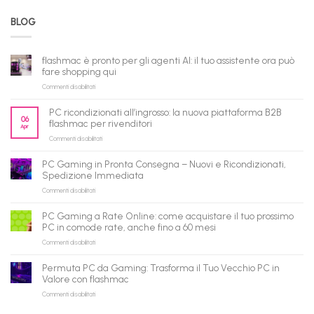
BLOG
flashmac è pronto per gli agenti AI: il tuo assistente ora può
fare shopping qui
su
Commenti disabilitati
flashmac
è
PC ricondizionati all’ingrosso: la nuova piattaforma B2B
pronto
06
flashmac per rivenditori
Apr
per
su
Commenti disabilitati
gli
PC
agenti
ricondizionati
AI:
PC Gaming in Pronta Consegna – Nuovi e Ricondizionati,
all’ingrosso:
il
Spedizione Immediata
la
tuo
su
Commenti disabilitati
nuova
assistente
PC
piattaforma
ora
Gaming
B2B
può
PC Gaming a Rate Online: come acquistare il tuo prossimo
in
flashmac
fare
PC in comode rate, anche fino a 60 mesi
Pronta
per
shopping
su
Commenti disabilitati
Consegna
rivenditori
qui
PC
–
Gaming
Nuovi
Permuta PC da Gaming: Trasforma il Tuo Vecchio PC in
a
e
Valore con flashmac
Rate
Ricondizionati,
su
Commenti disabilitati
Online:
Spedizione
Permuta
come
Immediata