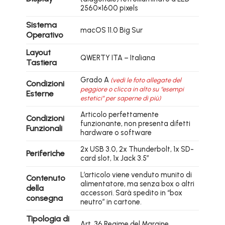
2560×1600 pixels
Sistema
macOS 11.0 Big Sur
Operativo
Layout
QWERTY ITA – Italiana
Tastiera
Grado A
(vedi le foto allegate del
Condizioni
peggiore o clicca in alto su “esempi
Esterne
estetici” per saperne di più)
Articolo perfettamente
Condizioni
funzionante, non presenta difetti
Funzionali
hardware o software
2x USB 3.0, 2x Thunderbolt, 1x SD-
Periferiche
card slot, 1x Jack 3.5″
L’articolo viene venduto munito di
Contenuto
alimentatore, ma senza box o altri
della
accessori. Sarà spedito in “box
consegna
neutro” in cartone.
Tipologia di
Art. 36 Regime del Margine