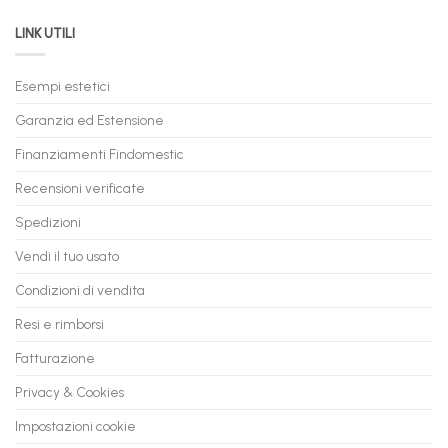
PC
acquistare
da
il
LINK UTILI
Gaming:
tuo
Trasforma
prossimo
il
PC
Tuo
in
Esempi estetici
Vecchio
comode
PC
rate,
Garanzia ed Estensione
in
anche
Valore
fino
con
Finanziamenti Findomestic
a
flashmac
60
mesi
Recensioni verificate
Spedizioni
Vendi il tuo usato
Condizioni di vendita
Resi e rimborsi
Fatturazione
Privacy & Cookies
Impostazioni cookie