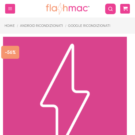
Salta
ai
contenuti
HOME
/
ANDROID RICONDIZIONATI
/
GOOGLE RICONDIZIONATI
-56%