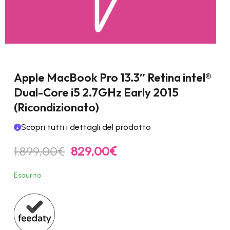
Apple MacBook Pro 13.3″ Retina intel®
Dual-Core i5 2.7GHz Early 2015
(Ricondizionato)
Scopri tutti i dettagli del prodotto
Il
Il
1.899,00
€
829,00
€
prezzo
prezzo
originale
attuale
Esaurito
era:
è:
1.899,00€.
829,00€.