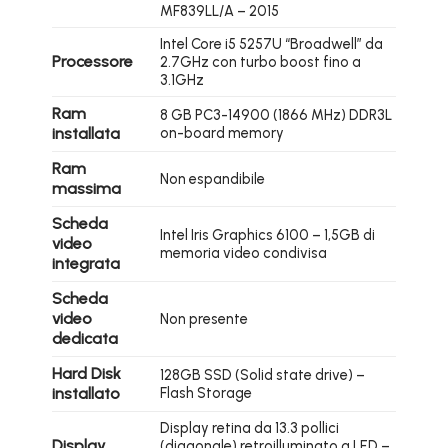
MF839LL/A – 2015
Intel Core i5 5257U “Broadwell” da
Processore
2.7GHz con turbo boost fino a
3.1GHz
Ram
8 GB PC3-14900 (1866 MHz) DDR3L
installata
on-board memory
Ram
Non espandibile
massima
Scheda
Intel Iris Graphics 6100 – 1,5GB di
video
memoria video condivisa
integrata
Scheda
video
Non presente
dedicata
Hard Disk
128GB SSD (Solid state drive) –
installato
Flash Storage
Display retina da 13.3 pollici
Display
(diagonale) retroilluminato a LED –