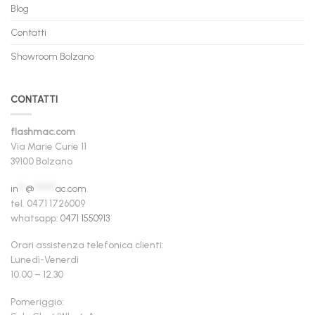
Blog
Contatti
Showroom Bolzano
CONTATTI
flashmac.com
Via Marie Curie 11
39100 Bolzano
in
**
@
******
ac.com
tel. 0471 1726009
whatsapp:
0471 1550913
Orari assistenza telefonica clienti:
Lunedì-Venerdì
10.00 – 12.30
Pomeriggio: