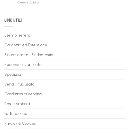
su
Commenti disabilitati
Online:
Spedizione
Permuta
come
Immediata
PC
acquistare
da
il
LINK UTILI
Gaming:
tuo
Trasforma
prossimo
il
PC
Tuo
in
Esempi estetici
Vecchio
comode
PC
rate,
Garanzia ed Estensione
in
anche
Valore
fino
con
Finanziamenti Findomestic
a
flashmac
60
mesi
Recensioni verificate
Spedizioni
Vendi il tuo usato
Condizioni di vendita
Resi e rimborsi
Fatturazione
Privacy & Cookies