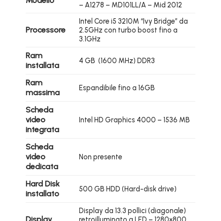
Modello
– A1278 – MD101LL/A – Mid 2012
Intel Core i5 3210M “Ivy Bridge” da
Processore
2.5GHz con turbo boost fino a
3.1GHz
Ram
4 GB (1600 MHz) DDR3
installata
Ram
Espandibile fino a 16GB
massima
Scheda
video
Intel HD Graphics 4000 – 1536 MB
integrata
Scheda
video
Non presente
dedicata
Hard Disk
500 GB HDD (Hard-disk drive)
installato
Display da 13.3 pollici (diagonale)
Display
retroilluminato a LED – 1280×800