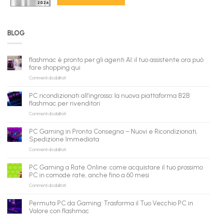
BLOG
flashmac è pronto per gli agenti AI: il tuo assistente ora può
fare shopping qui
su
Commenti disabilitati
flashmac
è
PC ricondizionati all’ingrosso: la nuova piattaforma B2B
pronto
flashmac per rivenditori
per
su
Commenti disabilitati
gli
PC
agenti
ricondizionati
AI:
PC Gaming in Pronta Consegna – Nuovi e Ricondizionati,
all’ingrosso:
il
Spedizione Immediata
la
tuo
su
Commenti disabilitati
nuova
assistente
PC
piattaforma
ora
Gaming
B2B
può
PC Gaming a Rate Online: come acquistare il tuo prossimo
in
flashmac
fare
PC in comode rate, anche fino a 60 mesi
Pronta
per
shopping
su
Commenti disabilitati
Consegna
rivenditori
qui
PC
–
Gaming
Nuovi
Permuta PC da Gaming: Trasforma il Tuo Vecchio PC in
a
e
Valore con flashmac
Rate
Ricondizionati,