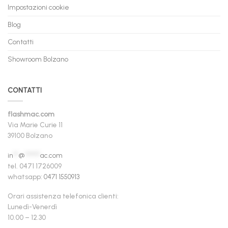
Impostazioni cookie
Blog
Contatti
Showroom Bolzano
CONTATTI
flashmac.com
Via Marie Curie 11
39100 Bolzano
in
**
@
******
ac.com
tel. 0471 1726009
whatsapp:
0471 1550913
Orari assistenza telefonica clienti:
Lunedì-Venerdì
10.00 – 12.30