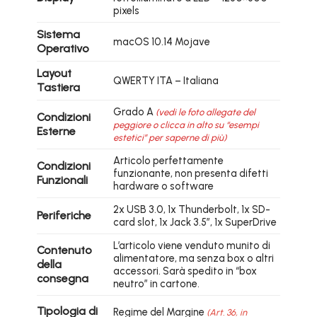
pixels
Sistema
macOS 10.14 Mojave
Operativo
Layout
QWERTY ITA – Italiana
Tastiera
Grado A
(vedi le foto allegate del
Condizioni
peggiore o clicca in alto su “esempi
Esterne
estetici” per saperne di più)
Articolo perfettamente
Condizioni
funzionante, non presenta difetti
Funzionali
hardware o software
2x USB 3.0, 1x Thunderbolt, 1x SD-
Periferiche
card slot, 1x Jack 3.5″, 1x SuperDrive
L’articolo viene venduto munito di
Contenuto
alimentatore, ma senza box o altri
della
accessori. Sarà spedito in “box
consegna
neutro” in cartone.
Tipologia di
Regime del Margine
(Art. 36, in