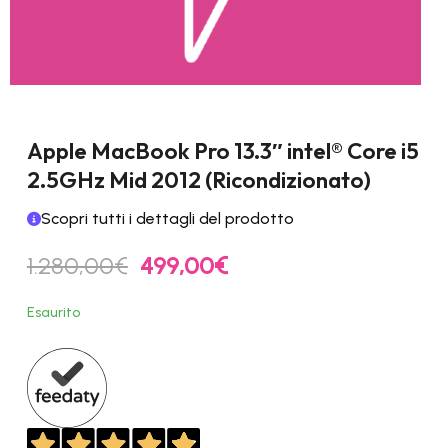
Apple MacBook Pro 13.3″ intel® Core i5
2.5GHz Mid 2012 (Ricondizionato)
Scopri tutti i dettagli del prodotto
Il
Il
1.280,00
€
499,00
€
prezzo
prezzo
originale
attuale
Esaurito
era:
è:
1.280,00€.
499,00€.