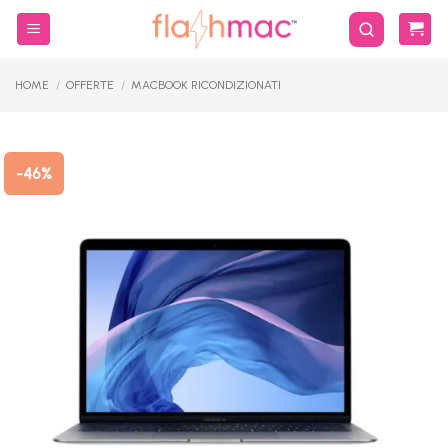
Salta
ai
contenuti
HOME
/
OFFERTE
/
MACBOOK RICONDIZIONATI
-46%