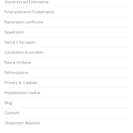
Garanzia ed Estensione
in
anche
Valore
fino
con
Finanziamenti Findomestic
a
flashmac
60
mesi
Recensioni verificate
Spedizioni
Vendi il tuo usato
Condizioni di vendita
Resi e rimborsi
Fatturazione
Privacy & Cookies
Impostazioni cookie
Blog
Contatti
Showroom Bolzano