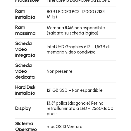
Processore
Intel Core i5 Dual-Core da 1.6GHz
Ram
8GB LPDDR3 PC3-17000 (2133
installata
MHz)
Ram
Memoria RAM non espandibile
massima
(saldata su scheda logica)
Scheda
Intel UHD Graphics 617 – 1,5GB di
video
memoria video condivisa
integrata
Scheda
video
Non presente
dedicata
Hard Disk
121 GB SSD – Non espandibile
installato
13.3″ pollici (diagonale) Retina
Display
retroilluminato a LED – 2560×1600
pixels
Sistema
macOS 13 Ventura
Operativo