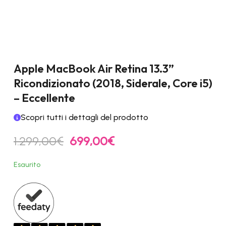
Apple MacBook Air Retina 13.3”
Ricondizionato (2018, Siderale, Core i5)
– Eccellente
Scopri tutti i dettagli del prodotto
Il
Il
1.299,00
€
699,00
€
prezzo
prezzo
originale
attuale
Esaurito
era:
è:
1.299,00€.
699,00€.