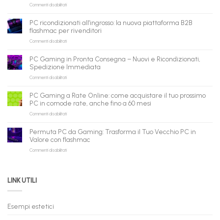
su
Commenti disabilitati
flashmac
è
PC ricondizionati all’ingrosso: la nuova piattaforma B2B
pronto
flashmac per rivenditori
per
su
Commenti disabilitati
gli
PC
agenti
ricondizionati
AI:
PC Gaming in Pronta Consegna – Nuovi e Ricondizionati,
all’ingrosso:
il
Spedizione Immediata
la
tuo
su
Commenti disabilitati
nuova
assistente
PC
piattaforma
ora
Gaming
B2B
può
PC Gaming a Rate Online: come acquistare il tuo prossimo
in
flashmac
fare
PC in comode rate, anche fino a 60 mesi
Pronta
per
shopping
su
Commenti disabilitati
Consegna
rivenditori
qui
PC
–
Gaming
Nuovi
Permuta PC da Gaming: Trasforma il Tuo Vecchio PC in
a
e
Valore con flashmac
Rate
Ricondizionati,
su
Commenti disabilitati
Online:
Spedizione
Permuta
come
Immediata
PC
acquistare
da
il
LINK UTILI
Gaming:
tuo
Trasforma
prossimo
il
PC
Tuo
in
Esempi estetici
Vecchio
comode
PC
rate,