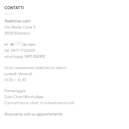
CONTATTI
flashmac.com
Via Marie Curie 11
39100 Bolzano
in
**
@
******
ac.com
tel. 0471 1726009
whatsapp:
0471 1550913
Orari assistenza telefonica clienti:
Lunedì-Venerdì
10.00 – 12.30
Pomeriggio:
Solo Chat/WhatsApp
Contattaci in chat, ti richiamiamo noi!
Riceviamo solo su appuntamento.