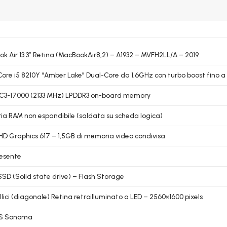
k Air 13.3″ Retina (MacBookAir8,2) – A1932 – MVFH2LL/A – 2019
 Core i5 8210Y “Amber Lake” Dual-Core da 1.6GHz con turbo boost fino a
C3-17000 (2133 MHz) LPDDR3 on-board memory
a RAM non espandibile (saldata su scheda logica)
UHD Graphics 617 – 1,5GB di memoria video condivisa
esente
SSD (Solid state drive) – Flash Storage
ollici (diagonale) Retina retroilluminato a LED – 2560×1600 pixels
S Sonoma