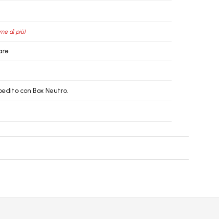
rne di più)
are
spedito con Box Neutro.