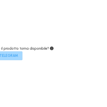
attuale
è:
.
599,00€.
e il prodotto torna disponibile?
 TELEGRAM