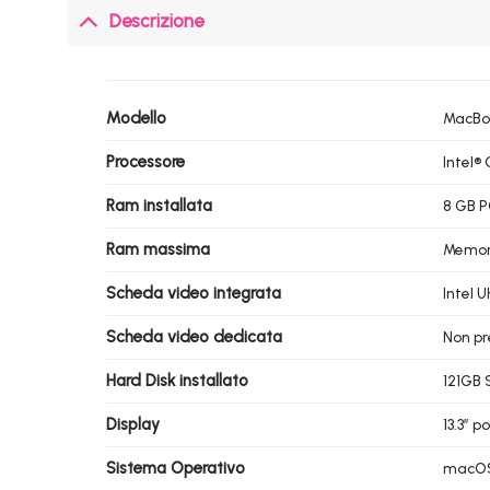
Descrizione
Modello
MacBoo
Processore
Intel®
Ram installata
8 GB P
Ram massima
Memori
Scheda video integrata
Intel 
Scheda video dedicata
Non pr
Hard Disk installato
121GB 
Display
13.3″ p
Sistema Operativo
macO