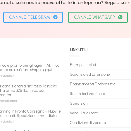
ornato sulle nostre nuove offerte in anteprima? Seguici sui nos
CANALE TELEGRAM
CANALE WHATSAPP
LINK UTILI
Esempi estetici
mac è pronto per gli agenti AI: il tuo
tente ora può fare shopping qui
Garanzia ed Estensione
su
 disabilitati
flashmac
è
Finanziamenti Findomestic
ricondizionati all’ingrosso: la nuova
pronto
ttaforma B2B flashmac per
per
Recensioni verificate
enditori
gli
agenti
su
nti disabilitati
Spedizioni
AI:
PC
il
ricondizionati
aming in Pronta Consegna – Nuovi e
tuo
Vendi il tuo usato
all’ingrosso:
ndizionati, Spedizione Immediata
assistente
la
ora
nuova
su
 disabilitati
Condizioni di vendita
può
piattaforma
PC
fare
B2B
Gaming