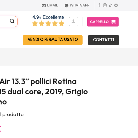
EMAIL
WHATSAPP
CARRELLO
VENDI O PERMUTA USATO
CONTATTI
r 13.3″ pollici Retina
i5 dual core, 2019, Grigio
mo
el prodotto
Il
€
prezzo