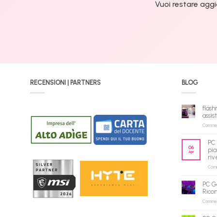
Vuoi restare aggi
RECENSIONI | PARTNERS
BLOG
flash
assis
Commenti
PC 
06
pia
Apr
riv
Comme
PC G
Rico
Commenti