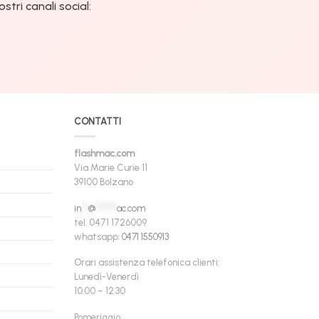
tri canali social:
CONTATTI
flashmac.com
Via Marie Curie 11
39100 Bolzano
in
**
@
******
ac.com
tel. 0471 1726009
whatsapp:
0471 1550913
Orari assistenza telefonica clienti:
Lunedì-Venerdì
10.00 – 12.30
Pomeriggio: