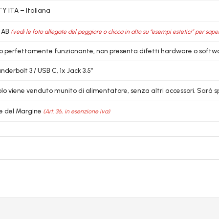
 ITA – Italiana
 AB
(vedi le foto allegate del peggiore o clicca in alto su “esempi estetici” per sape
lo perfettamente funzionante, non presenta difetti hardware o softw
derbolt 3 / USB C, 1x Jack 3.5″
colo viene venduto munito di alimentatore, senza altri accessori. Sarà 
e del Margine
(Art. 36, in esenzione iva)