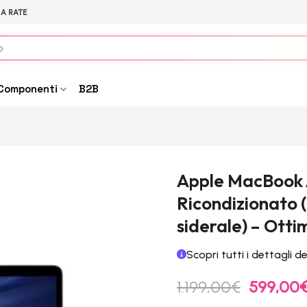
 A RATE
Componenti
B2B
Apple MacBook Ai
Ricondizionato (
siderale) – Otti
Scopri tutti i dettagli d
Il
1.199,00
€
599,00
prezzo