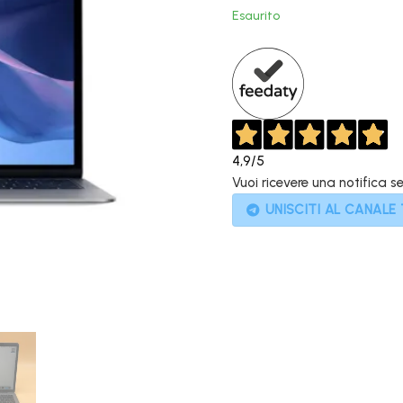
originale
Esaurito
era:
1.199,00€
4,9
/5
Vuoi ricevere una notifica s
UNISCITI AL CANALE