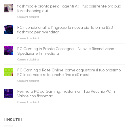
flashmac è pronto per gli agenti AI: il tuo assistente ora può
fare shopping qui
su
Commenti disabilitati
flashmac
è
PC ricondizionati all’ingrosso: la nuova piattaforma B2B
pronto
flashmac per rivenditori
per
su
Commenti disabilitati
gli
PC
agenti
ricondizionati
AI:
PC Gaming in Pronta Consegna – Nuovi e Ricondizionati,
all’ingrosso:
il
Spedizione Immediata
la
tuo
su
Commenti disabilitati
nuova
assistente
PC
piattaforma
ora
Gaming
B2B
può
PC Gaming a Rate Online: come acquistare il tuo prossimo
in
flashmac
fare
PC in comode rate, anche fino a 60 mesi
Pronta
per
shopping
su
Commenti disabilitati
Consegna
rivenditori
qui
PC
–
Gaming
Nuovi
Permuta PC da Gaming: Trasforma il Tuo Vecchio PC in
a
e
Valore con flashmac
Rate
Ricondizionati,
su
Commenti disabilitati
Online:
Spedizione
Permuta
come
Immediata
PC
acquistare
da
il
LINK UTILI
Gaming:
tuo
Trasforma
prossimo
il
PC