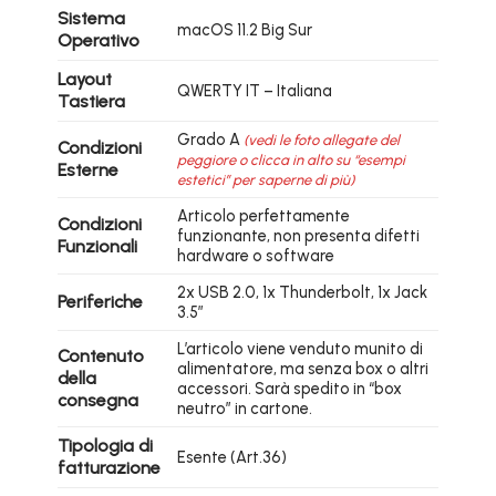
Sistema
macOS 11.2 Big Sur
Operativo
Layout
QWERTY IT – Italiana
Tastiera
Grado A
(vedi le foto allegate del
Condizioni
peggiore o clicca in alto su “esempi
Esterne
estetici” per saperne di più)
Articolo perfettamente
Condizioni
funzionante, non presenta difetti
Funzionali
hardware o software
2x USB 2.0, 1x Thunderbolt, 1x Jack
Periferiche
3.5″
L’articolo viene venduto munito di
Contenuto
alimentatore, ma senza box o altri
della
accessori. Sarà spedito in “box
consegna
neutro” in cartone.
Tipologia di
Esente (Art.36)
fatturazione