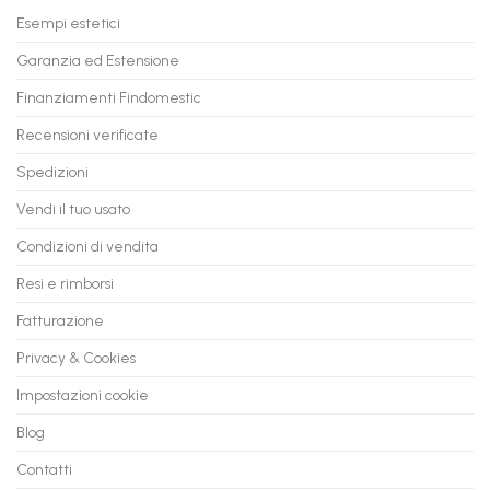
Tuo
in
Esempi estetici
Vecchio
comode
PC
rate,
Garanzia ed Estensione
in
anche
Valore
fino
con
Finanziamenti Findomestic
a
flashmac
60
mesi
Recensioni verificate
Spedizioni
Vendi il tuo usato
Condizioni di vendita
Resi e rimborsi
Fatturazione
Privacy & Cookies
Impostazioni cookie
Blog
Contatti