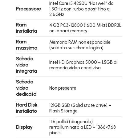
Intel Core i5 4250U “Haswell” da
Processore
1.3GHz con turbo boost fino a
2.6GHz
Ram
4 GB PC3-12800 (1600 MHz) DDR3L
installata
on-board memory
Ram
Memoria RAM non espandibile
massima
(saldata su scheda logica)
Scheda
Intel HD Graphics 5000 – 1,5GB di
video
memoria video condivisa
integrata
Scheda
video
Non presente
dedicata
Hard Disk
121GB SSD (Solid state drive) –
installato
Flash Storage
11.6 pollici (diagonale)
Display
retroilluminato a LED – 1366×768
pixels