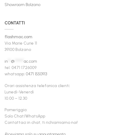
Showroom Bolzano
CONTATTI
flashmac.com
Via Marie Curie 11
39100 Bolzano
in
**
@
******
ac.com
tel. 0471 1726009
whatsapp:
0471 1550913
Orari assistenza telefonica clienti:
Lunedì-Venerdì
10.00 – 12.30
Pomeriggio:
Solo Chat/WhatsApp
Contattaci in chat, ti richiamiamo noi!
Riceviamo solo su appuntamento.