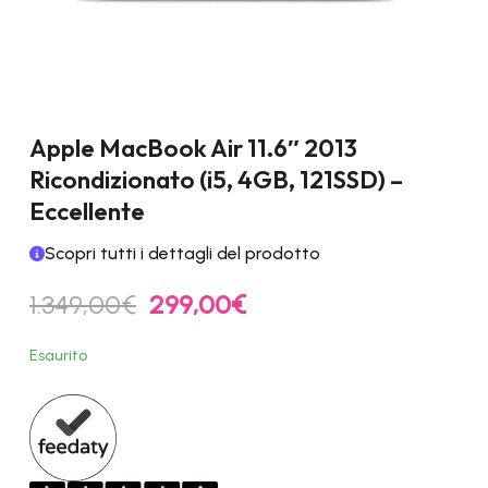
Apple MacBook Air 11.6″ 2013
Ricondizionato (i5, 4GB, 121SSD) –
Eccellente
Scopri tutti i dettagli del prodotto
Il
Il
1.349,00
€
299,00
€
prezzo
prezzo
originale
attuale
Esaurito
era:
è:
1.349,00€.
299,00€.