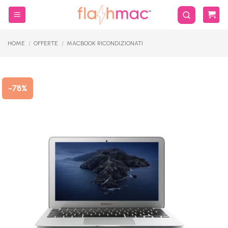
Salta
ai
contenuti
HOME
/
OFFERTE
/
MACBOOK RICONDIZIONATI
-78%