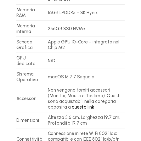
Memoria
16GB LPDDR5 – SK Hynix
RAM
Memoria
256GB SSD NVMe
interna
Scheda
Apple GPU 10-Core – integrata nel
Grafica
Chip M2
GPU
N/D
dedicata
Sistema
macOS 15.7.7 Sequoia
Operativo
Non vengono forniti accessori
(Monitor, Mouse e Tastiera). Questi
Accessori
sono acquistabili nella categoria
apposita a
questo link
Altezza 3,6 cm, Larghezza 19,7 cm,
Dimensioni
Profondità 19,7 cm
Connessione in rete Wi‑Fi 802.11ax;
Connettività
compatibile con IEEE 802.11a/b/g/n,