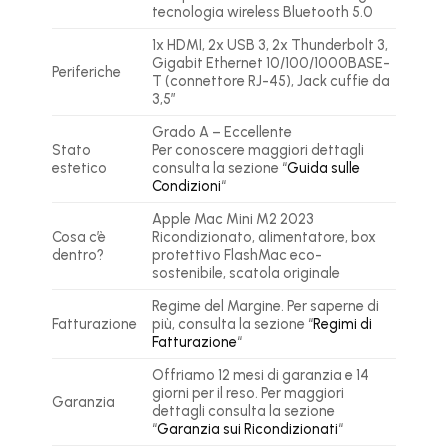
tecnologia wireless Bluetooth 5.0
1x HDMI, 2x USB 3, 2x Thunderbolt 3,
Gigabit Ethernet 10/100/1000BASE-
Periferiche
T (connettore RJ-45), Jack cuffie da
3,5″
Grado A – Eccellente
Stato
Per conoscere maggiori dettagli
estetico
consulta la sezione “
Guida sulle
Condizioni
“
Apple Mac Mini M2 2023
Cosa c’è
Ricondizionato, alimentatore, box
dentro?
protettivo FlashMac eco-
sostenibile, scatola originale
Regime del Margine. Per saperne di
Fatturazione
più, consulta la sezione “
Regimi di
Fatturazione
“
Offriamo 12 mesi di garanzia e 14
giorni per il reso. Per maggiori
Garanzia
dettagli consulta la sezione
“
Garanzia sui Ricondizionati
“