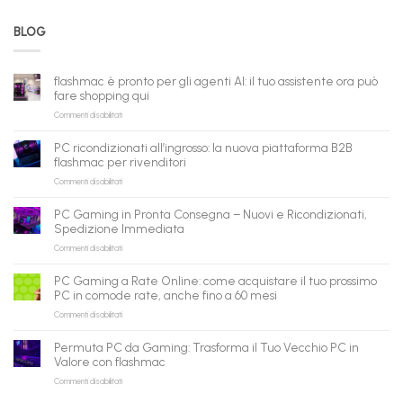
BLOG
flashmac è pronto per gli agenti AI: il tuo assistente ora può
fare shopping qui
su
Commenti disabilitati
flashmac
è
PC ricondizionati all’ingrosso: la nuova piattaforma B2B
pronto
flashmac per rivenditori
per
su
Commenti disabilitati
gli
PC
agenti
ricondizionati
AI:
PC Gaming in Pronta Consegna – Nuovi e Ricondizionati,
all’ingrosso:
il
Spedizione Immediata
la
tuo
su
Commenti disabilitati
nuova
assistente
PC
piattaforma
ora
Gaming
B2B
può
PC Gaming a Rate Online: come acquistare il tuo prossimo
in
flashmac
fare
PC in comode rate, anche fino a 60 mesi
Pronta
per
shopping
su
Commenti disabilitati
Consegna
rivenditori
qui
PC
–
Gaming
Nuovi
Permuta PC da Gaming: Trasforma il Tuo Vecchio PC in
a
e
Valore con flashmac
Rate
Ricondizionati,
su
Commenti disabilitati
Online:
Spedizione
Permuta
come
Immediata