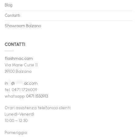
Blog
Contatti
Showroom Bolzano
CONTATTI
flashmac.com
Via Marie Curie 11
39100 Bolzano
in
**
@
******
ac.com
tel. 0471 1726009
whatsapp:
0471 1550913
Orari assistenza telefonica clienti:
Lunedì-Venerdì
10.00 – 12.30
Pomeriggio: