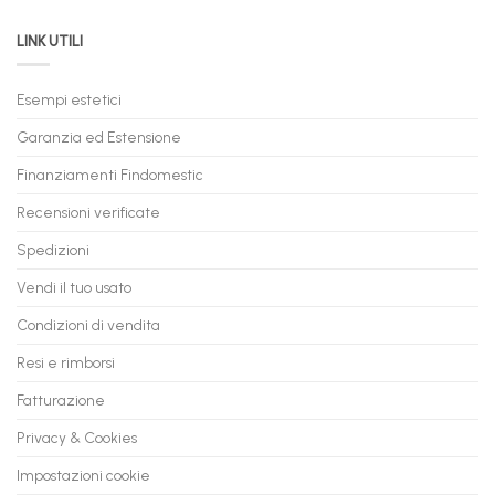
PC
acquistare
da
il
LINK UTILI
Gaming:
tuo
Trasforma
prossimo
il
PC
Tuo
in
Esempi estetici
Vecchio
comode
PC
rate,
Garanzia ed Estensione
in
anche
Valore
fino
con
Finanziamenti Findomestic
a
flashmac
60
mesi
Recensioni verificate
Spedizioni
Vendi il tuo usato
Condizioni di vendita
Resi e rimborsi
Fatturazione
Privacy & Cookies
Impostazioni cookie