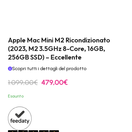
Apple Mac Mini M2 Ricondizionato
(2023, M2 3.5GHz 8-Core, 16GB,
256GB SSD) – Eccellente
Scopri tutti i dettagli del prodotto
Il
Il
1.099,00
€
479,00
€
prezzo
prezzo
originale
attuale
Esaurito
era:
è:
1.099,00€.
479,00€.