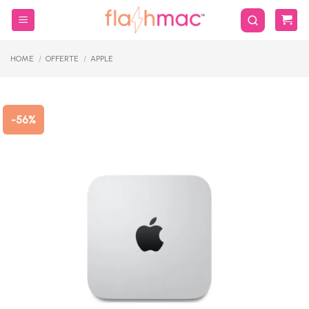
Salta
ai
contenuti
HOME
/
OFFERTE
/
APPLE
-56%