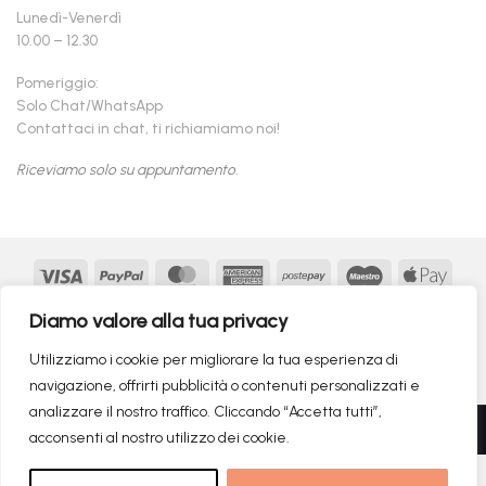
Lunedì-Venerdì
10.00 – 12.30
Pomeriggio:
Solo Chat/WhatsApp
Contattaci in chat, ti richiamiamo noi!
Riceviamo solo su appuntamento.
Visa
PayPal
MasterCard
American
Postepay
Maestro
Appl
Express
Pay
Google
MasterCard
Klarna
Findomestic
Scalapay
seQur
Diamo valore alla tua privacy
Pay
2
Copyright 2026 ©
flashmac®
- MONOFASE SRL - P.IVA:
Utilizziamo i cookie per migliorare la tua esperienza di
02982260214 | produced by
monofase
navigazione, offrirti pubblicità o contenuti personalizzati e
analizzare il nostro traffico. Cliccando “Accetta tutti”,
Recedere dal contratto qui
acconsenti al nostro utilizzo dei cookie.
1.899,00
€