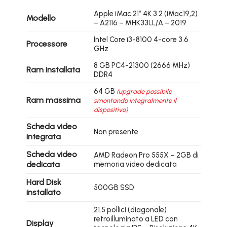
Apple iMac 21″ 4K 3.2 (iMac19,2)
Modello
– A2116 – MHK33LL/A – 2019
Intel Core i3-8100 4-core 3.6
Processore
GHz
8 GB PC4-21300 (2666 MHz)
Ram installata
DDR4
64 GB
(upgrade possibile
Ram massima
smontando integralmente il
dispositivo)
Scheda video
Non presente
integrata
Scheda video
AMD Radeon Pro 555X – 2GB di
dedicata
memoria video dedicata
Hard Disk
500GB SSD
installato
21.5 pollici (diagonale)
retroilluminato a LED con
Display