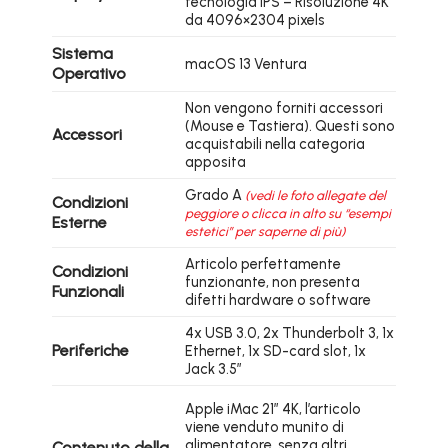
tecnologia IPS – Risoluzione 4K
da 4096×2304 pixels
Sistema
macOS 13 Ventura
Operativo
Non vengono forniti accessori
(Mouse e Tastiera). Questi sono
Accessori
acquistabili nella categoria
apposita
Grado A
(vedi le foto allegate del
Condizioni
peggiore o clicca in alto su “esempi
Esterne
estetici” per saperne di più)
Articolo perfettamente
Condizioni
funzionante, non presenta
Funzionali
difetti hardware o software
4x USB 3.0, 2x Thunderbolt 3, 1x
Periferiche
Ethernet, 1x SD-card slot, 1x
Jack 3.5″
Apple iMac 21″ 4K, l’articolo
viene venduto munito di
alimentatore, senza altri
Contenuto della