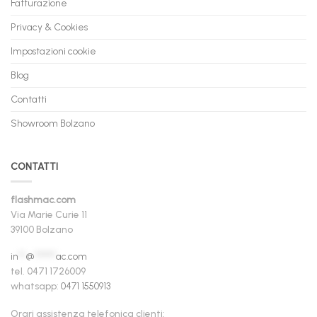
Fatturazione
Privacy & Cookies
Impostazioni cookie
Blog
Contatti
Showroom Bolzano
CONTATTI
flashmac.com
Via Marie Curie 11
39100 Bolzano
in
**
@
******
ac.com
tel. 0471 1726009
whatsapp:
0471 1550913
Orari assistenza telefonica clienti: