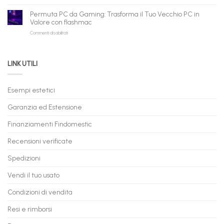
PC
–
Gaming
Nuovi
Permuta PC da Gaming: Trasforma il Tuo Vecchio PC in
a
e
Valore con flashmac
Rate
Ricondizionati,
su
Commenti disabilitati
Online:
Spedizione
Permuta
come
Immediata
PC
acquistare
da
il
LINK UTILI
Gaming:
tuo
Trasforma
prossimo
il
PC
Tuo
in
Esempi estetici
Vecchio
comode
PC
rate,
Garanzia ed Estensione
in
anche
Valore
fino
con
Finanziamenti Findomestic
a
flashmac
60
mesi
Recensioni verificate
Spedizioni
Vendi il tuo usato
Condizioni di vendita
Resi e rimborsi