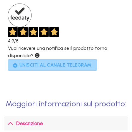
1.899,00€.
899,00€.
4,9
/5
Vuoi ricevere una notifica se il prodotto torna
disponibile?
UNISCITI AL CANALE TELEGRAM
Maggiori informazioni sul prodotto:
Descrizione