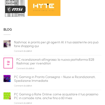
BLOG
flashmac è pronto per gli agenti AI: il tuo assistente ora può
fare shopping qui
su
Commenti disabilitati
flashmac
è
PC ricondizionati all’ingrosso: la nuova piattaforma B2B
pronto
06
flashmac per rivenditori
Apr
per
su
Commenti disabilitati
gli
PC
agenti
ricondizionati
AI:
PC Gaming in Pronta Consegna – Nuovi e Ricondizionati,
all’ingrosso:
il
Spedizione Immediata
la
tuo
su
Commenti disabilitati
nuova
assistente
PC
piattaforma
ora
Gaming
B2B
può
PC Gaming a Rate Online: come acquistare il tuo prossimo
in
flashmac
fare
PC in comode rate, anche fino a 60 mesi
Pronta
per
shopping
su
Commenti disabilitati
Consegna
rivenditori
qui