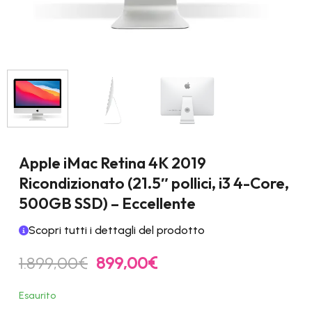
Apple iMac Retina 4K 2019
Ricondizionato (21.5″ pollici, i3 4-Core,
500GB SSD) – Eccellente
Scopri tutti i dettagli del prodotto
Il
Il
1.899,00
€
899,00
€
prezzo
prezzo
originale
attuale
Esaurito
era:
è: