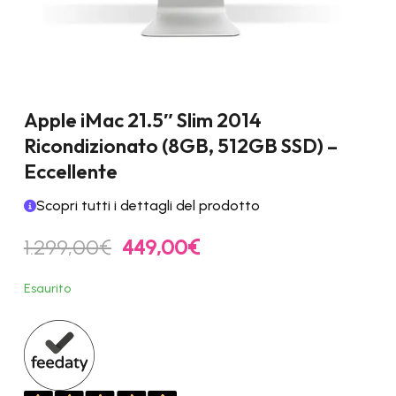
Apple iMac 21.5″ Slim 2014
Ricondizionato (8GB, 512GB SSD) –
Eccellente
Scopri tutti i dettagli del prodotto
Il
Il
1.299,00
€
449,00
€
prezzo
prezzo
originale
attuale
Esaurito
era:
è:
1.299,00€.
449,00€.