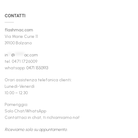
CONTATTI
flashmac.com
Via Marie Curie 11
39100 Bolzano
in
**
@
******
ac.com
tel. 0471 1726009
whatsapp:
0471 1550913
Orari assistenza telefonica clienti:
Lunedì-Venerdì
10.00 – 12.30
Pomeriggio:
Solo Chat/WhatsApp
Contattaci in chat, ti richiamiamo noi!
Riceviamo solo su appuntamento.