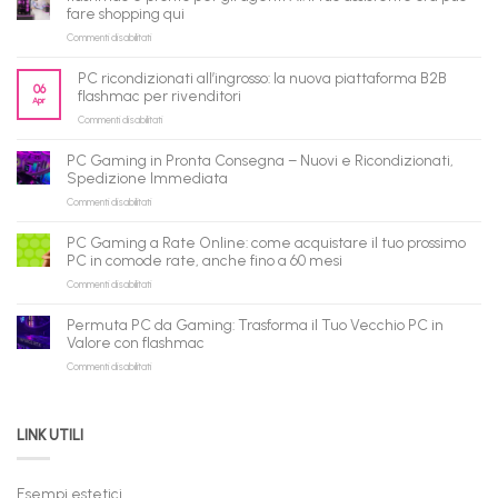
fare shopping qui
su
Commenti disabilitati
flashmac
è
PC ricondizionati all’ingrosso: la nuova piattaforma B2B
pronto
06
flashmac per rivenditori
Apr
per
su
Commenti disabilitati
gli
PC
agenti
ricondizionati
AI:
PC Gaming in Pronta Consegna – Nuovi e Ricondizionati,
all’ingrosso:
il
Spedizione Immediata
la
tuo
su
Commenti disabilitati
nuova
assistente
PC
piattaforma
ora
Gaming
B2B
può
PC Gaming a Rate Online: come acquistare il tuo prossimo
in
flashmac
fare
PC in comode rate, anche fino a 60 mesi
Pronta
per
shopping
su
Commenti disabilitati
Consegna
rivenditori
qui
PC
–
Gaming
Nuovi
Permuta PC da Gaming: Trasforma il Tuo Vecchio PC in
a
e
Valore con flashmac
Rate
Ricondizionati,
su
Commenti disabilitati
Online:
Spedizione
Permuta
come
Immediata
PC
acquistare
da
il
LINK UTILI
Gaming:
tuo
Trasforma
prossimo
il
PC
Tuo
in
Esempi estetici