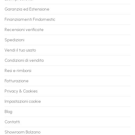
Vecchio
comode
PC
rate,
Garanzia ed Estensione
in
anche
Valore
fino
con
Finanziamenti Findomestic
a
flashmac
60
mesi
Recensioni verificate
Spedizioni
Vendi il tuo usato
Condizioni di vendita
Resi e rimborsi
Fatturazione
Privacy & Cookies
Impostazioni cookie
Blog
Contatti
Showroom Bolzano