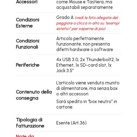
Accessori
come Mouse e Tastiera, ma
acquistabili separatamente
Grado A
(vedi le foto allegate del
Condizioni
peggiore o clicca in alto su “esempi
Esterne
estetici” per saperne di più)
Articolo perfettamente
Condizioni
funzionante, non presenta
Funzionali
difetti hardware o software
4x USB 3.0, 2x Thunderbolt2, 1x
Periferiche
Ethernet, 1x SD-card slot, 1x
Jack 3.5″
L’articolo viene venduto munito
di alimentatore, ma senza box
Contenuto della
o altri accessori.
consegna
Sarà spedito in “box neutro” in
cartone.
Tipologia di
Esente (Art.36)
fatturazione
Note da