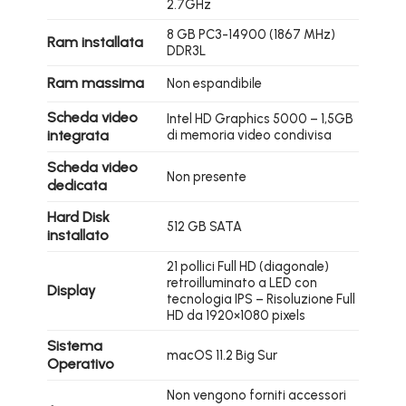
2.7GHz
8 GB PC3-14900 (1867 MHz)
Ram installata
DDR3L
Ram massima
Non espandibile
Scheda video
Intel HD Graphics 5000 – 1,5GB
integrata
di memoria video condivisa
Scheda video
Non presente
dedicata
Hard Disk
512 GB SATA
installato
21 pollici Full HD (diagonale)
retroilluminato a LED con
Display
tecnologia IPS – Risoluzione Full
HD da 1920×1080 pixels
Sistema
macOS 11.2 Big Sur
Operativo
Non vengono forniti accessori