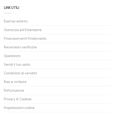
da
il
LINK UTILI
Gaming:
tuo
Trasforma
prossimo
il
PC
Tuo
in
Esempi estetici
Vecchio
comode
PC
rate,
Garanzia ed Estensione
in
anche
Valore
fino
con
Finanziamenti Findomestic
a
flashmac
60
mesi
Recensioni verificate
Spedizioni
Vendi il tuo usato
Condizioni di vendita
Resi e rimborsi
Fatturazione
Privacy & Cookies
Impostazioni cookie