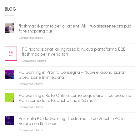
BLOG
flashmac è pronto per gli agenti AI: il tuo assistente ora può
fare shopping qui
su
Commenti disabilitati
flashmac
è
PC ricondizionati all’ingrosso: la nuova piattaforma B2B
pronto
06
flashmac per rivenditori
Apr
per
su
Commenti disabilitati
gli
PC
agenti
ricondizionati
AI:
PC Gaming in Pronta Consegna – Nuovi e Ricondizionati,
all’ingrosso:
il
Spedizione Immediata
la
tuo
su
Commenti disabilitati
nuova
assistente
PC
piattaforma
ora
Gaming
B2B
può
PC Gaming a Rate Online: come acquistare il tuo prossimo
in
flashmac
fare
PC in comode rate, anche fino a 60 mesi
Pronta
per
shopping
su
Commenti disabilitati
Consegna
rivenditori
qui
PC
–
Gaming
Nuovi
Permuta PC da Gaming: Trasforma il Tuo Vecchio PC in
a
e
Valore con flashmac
Rate
Ricondizionati,
su
Commenti disabilitati
Online:
Spedizione
Permuta
come
Immediata
PC
acquistare