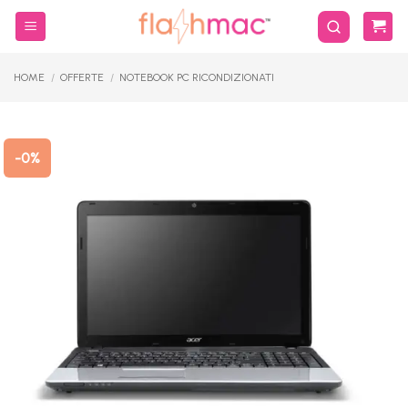
Salta
ai
contenuti
HOME
/
OFFERTE
/
NOTEBOOK PC RICONDIZIONATI
-0%