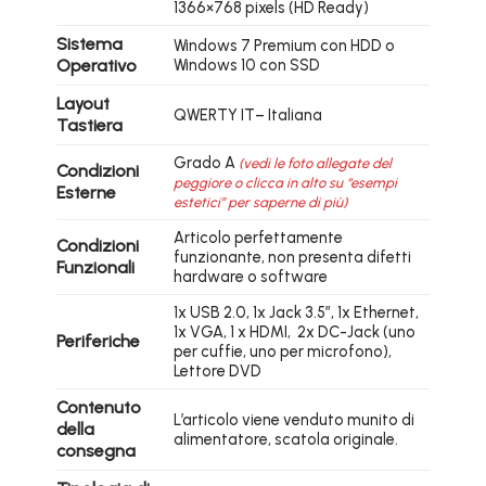
1366×768 pixels (HD Ready)
Sistema
Windows 7 Premium con HDD o
Operativo
Windows 10 con SSD
Layout
QWERTY IT– Italiana
Tastiera
Grado A
(vedi le foto allegate del
Condizioni
peggiore o clicca in alto su “esempi
Esterne
estetici” per saperne di più)
Articolo perfettamente
Condizioni
funzionante, non presenta difetti
Funzionali
hardware o software
1x USB 2.0, 1x Jack 3.5″, 1x Ethernet,
1x VGA, 1 x HDMI, 2x DC-Jack (uno
Periferiche
per cuffie, uno per microfono),
Lettore DVD
Contenuto
L’articolo viene venduto munito di
della
alimentatore, scatola originale.
consegna