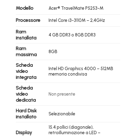
Modello
Acer® TravelMate P5253-M
Processore
Intel Core i3-3110M – 2,4GHz
Ram
4 GB DDR3 o 8GB DDR3
installata
Ram
8GB
massima
Scheda
Intel HD Graphics 4000 – 512MB
video
memoria condivisa
integrata
Scheda
video
Non presente
dedicata
Hard Disk
Selezionabile
installato
15.4 pollici (diagonale),
Display
retroilluminazione a LED –