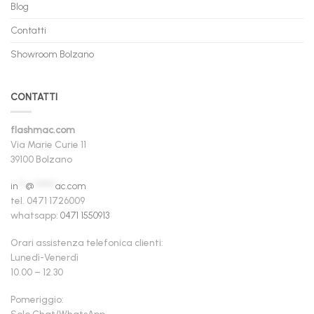
Blog
Contatti
Showroom Bolzano
CONTATTI
flashmac.com
Via Marie Curie 11
39100 Bolzano
in
**
@
******
ac.com
tel. 0471 1726009
whatsapp:
0471 1550913
Orari assistenza telefonica clienti:
Lunedì-Venerdì
10.00 – 12.30
Pomeriggio:
Solo Chat/WhatsApp