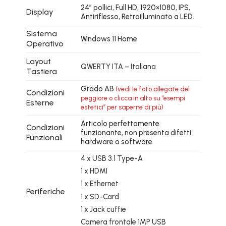
24″ pollici, Full HD, 1920×1080, IPS,
Display
Antiriflesso, Retroilluminato a LED.
Sistema
Windows 11 Home
Operativo
Layout
QWERTY ITA – Italiana
Tastiera
Grado AB
(vedi le foto allegate del
Condizioni
peggiore o clicca in alto su “esempi
Esterne
estetici” per saperne di più)
Articolo perfettamente
Condizioni
funzionante, non presenta difetti
Funzionali
hardware o software
4 x USB 3.1 Type-A
1 x HDMI
1 x Ethernet
Periferiche
1 x SD-Card
1 x Jack cuffie
Camera frontale 1MP USB