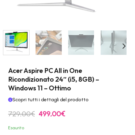
Acer Aspire PC All in One
Ricondizionato 24″ (i5, 8GB) –
Windows 11 – Ottimo
Scopri tutti i dettagli del prodotto
Il
Il
729,00
€
499,00
€
prezzo
prezzo
originale
attuale
Esaurito
era:
è: