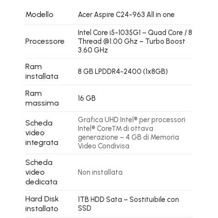
Modello
Acer Aspire C24-963 All in one
Intel Core i5-1035G1 – Quad Core / 8
Processore
Thread @1.00 Ghz – Turbo Boost
3.60 GHz
Ram
8 GB LPDDR4-2400 (1x8GB)
installata
Ram
16 GB
massima
Grafica UHD Intel® per processori
Scheda
Intel® Core™ di ottava
video
generazione – 4 GB di Memoria
integrata
Video Condivisa
Scheda
video
Non installata
dedicata
Hard Disk
1TB HDD Sata – Sostituibile con
installato
SSD