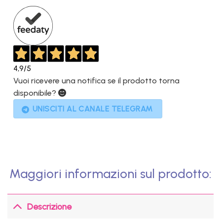
729,00€.
499,00€.
4,9
/5
Vuoi ricevere una notifica se il prodotto torna
disponibile?
UNISCITI AL CANALE TELEGRAM
Maggiori informazioni sul prodotto:
Descrizione