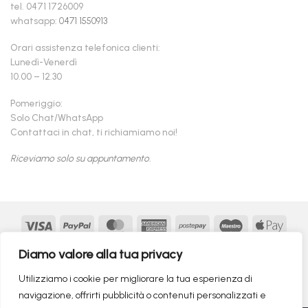
tel. 0471 1726009
whatsapp:
0471 1550913
Orari assistenza telefonica clienti:
Lunedì-Venerdì
10.00 – 12.30
Pomeriggio:
Solo Chat/WhatsApp
Contattaci in chat, ti richiamiamo noi!
Riceviamo solo su appuntamento.
Visa
PayPal
MasterCard
American
Postepay
Maestro
Appl
Express
Pay
Google
MasterCard
Klarna
Findomestic
Scalapay
seQur
Diamo valore alla tua privacy
Pay
2
Copyright 2026 ©
flashmac®
- MONOFASE SRL - P.IVA:
Utilizziamo i cookie per migliorare la tua esperienza di
02982260214 | produced by
monofase
navigazione, offrirti pubblicità o contenuti personalizzati e