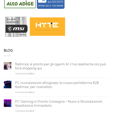
BLOG
flashmac è pronto per gli agenti AI: il tuo assistente ora può
fare shopping qui
su
Commenti disabilitati
flashmac
è
PC ricondizionati all’ingrosso: la nuova piattaforma B2B
pronto
flashmac per rivenditori
per
su
Commenti disabilitati
gli
PC
agenti
ricondizionati
AI:
PC Gaming in Pronta Consegna – Nuovi e Ricondizionati,
all’ingrosso:
il
Spedizione Immediata
la
tuo
su
Commenti disabilitati
nuova
assistente