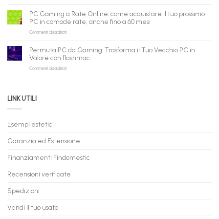
PC
piattaforma
ora
Gaming
B2B
può
PC Gaming a Rate Online: come acquistare il tuo prossimo
in
flashmac
fare
PC in comode rate, anche fino a 60 mesi
Pronta
per
shopping
su
Commenti disabilitati
Consegna
rivenditori
qui
PC
–
Gaming
Nuovi
Permuta PC da Gaming: Trasforma il Tuo Vecchio PC in
a
e
Valore con flashmac
Rate
Ricondizionati,
su
Commenti disabilitati
Online:
Spedizione
Permuta
come
Immediata
PC
acquistare
da
il
LINK UTILI
Gaming:
tuo
Trasforma
prossimo
il
PC
Tuo
in
Esempi estetici
Vecchio
comode
PC
rate,
Garanzia ed Estensione
in
anche
Valore
fino
con
Finanziamenti Findomestic
a
flashmac
60
mesi
Recensioni verificate
Spedizioni
Vendi il tuo usato