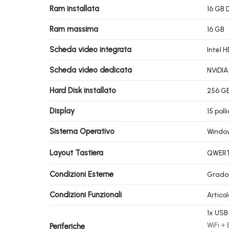
Ram installata
16 GB 
Ram massima
16 GB
Scheda video integrata
Intel 
Scheda video dedicata
NViDIA
Hard Disk installato
256 G
Display
15 pol
Sistema Operativo
Windo
Layout Tastiera
QWERTY
Condizioni Esterne
Grado
Condizioni Funzionali
Artico
1x USB-
WiFi +
Periferiche