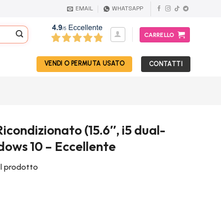
EMAIL
WHATSAPP
CARRELLO
VENDI O PERMUTA USATO
CONTATTI
Ricondizionato (15.6″, i5 dual-
dows 10 – Eccellente
el prodotto
Il
prezzo
attuale
è: