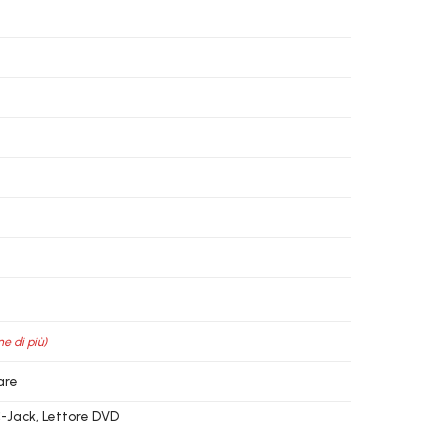
ne di più)
are
DC-Jack, Lettore DVD