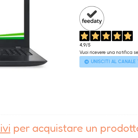
799,00€.
4,9
/5
Vuoi ricevere una notifica s
UNISCITI AL CANALE
ivi
per acquistare un prodot