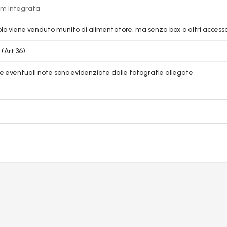
m integrata
colo viene venduto munito di alimentatore, ma senza box o altri accessor
 (Art.36)
le eventuali note sono evidenziate dalle fotografie allegate