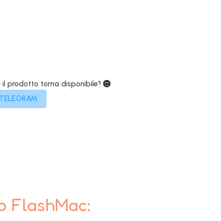
359,00€.
e il prodotto torna disponibile?
 TELEGRAM
to FlashMac: