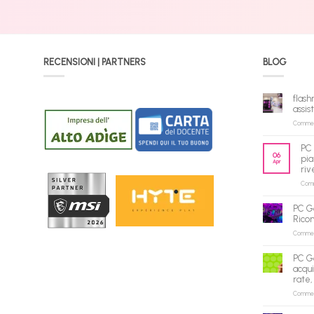
RECENSIONI | PARTNERS
BLOG
flash
assis
Commenti
PC 
06
pia
Apr
riv
Comme
PC G
Rico
Commenti
PC G
acqui
rate,
Commenti