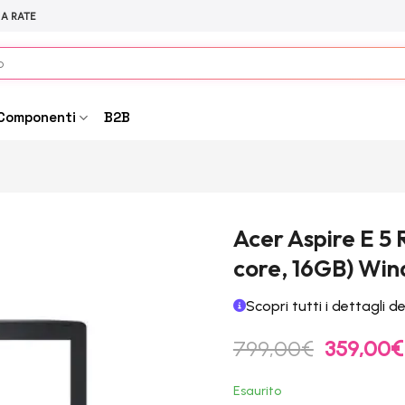
 A RATE
Componenti
B2B
Acer Aspire E 5 
core, 16GB) Win
Scopri tutti i dettagli d
Il
799,00
€
359,00
€
prezzo
originale
Esaurito
era: