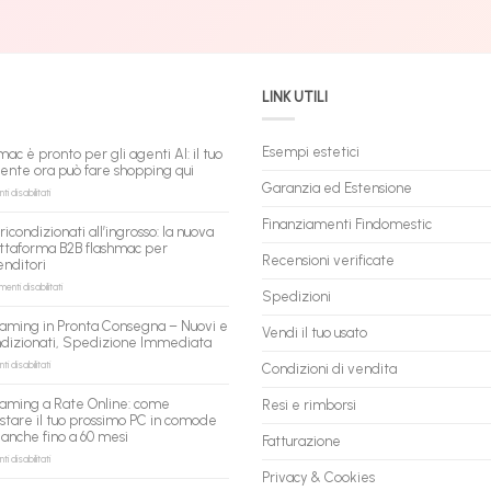
LINK UTILI
Esempi estetici
mac è pronto per gli agenti AI: il tuo
tente ora può fare shopping qui
Garanzia ed Estensione
su
 disabilitati
flashmac
è
Finanziamenti Findomestic
ricondizionati all’ingrosso: la nuova
pronto
ttaforma B2B flashmac per
per
Recensioni verificate
enditori
gli
agenti
su
nti disabilitati
Spedizioni
AI:
PC
il
ricondizionati
aming in Pronta Consegna – Nuovi e
tuo
Vendi il tuo usato
all’ingrosso:
ndizionati, Spedizione Immediata
assistente
la
ora
nuova
su
 disabilitati
Condizioni di vendita
può
piattaforma
PC
fare
B2B
Gaming
aming a Rate Online: come
Resi e rimborsi
shopping
flashmac
in
stare il tuo prossimo PC in comode
qui
per
Pronta
 anche fino a 60 mesi
rivenditori
Fatturazione
Consegna
–
su
 disabilitati
Nuovi
PC
Privacy & Cookies
e
Gaming