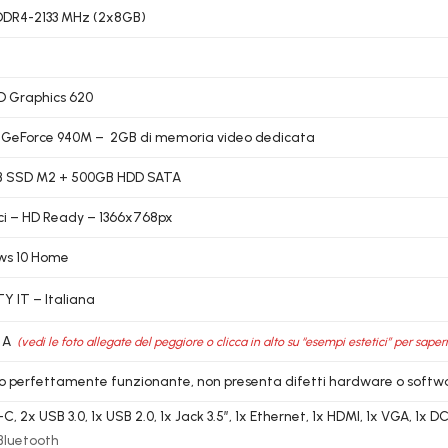
DDR4-2133 MHz (2x8GB)
HD Graphics 620
 GeForce 940M – 2GB di memoria video dedicata
B SSD M2 + 500GB HDD SATA
lici – HD Ready – 1366x768px
ws 10 Home
 IT – Italiana
 A
(vedi le foto allegate del peggiore o clicca in alto su “esempi estetici” per saper
lo perfettamente funzionante, non presenta difetti hardware o softw
C, 2x USB 3.0, 1x USB 2.0, 1x Jack 3.5″, 1x Ethernet, 1x HDMI, 1x VGA, 1x 
 Bluetooth