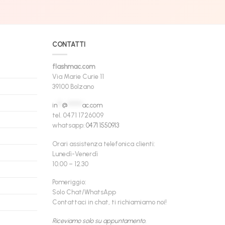
CONTATTI
flashmac.com
Via Marie Curie 11
39100 Bolzano
in
**
@
******
ac.com
tel. 0471 1726009
whatsapp:
0471 1550913
Orari assistenza telefonica clienti:
Lunedì-Venerdì
10.00 – 12.30
Pomeriggio:
Solo Chat/WhatsApp
Contattaci in chat, ti richiamiamo noi!
Riceviamo solo su appuntamento.