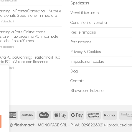
su
nti disabilitati
Spedizioni
AI:
PC
il
ricondizionati
aming in Pronta Consegna – Nuovi e
tuo
Vendi il tuo usato
all’ingrosso:
ndizionati, Spedizione Immediata
assistente
la
ora
nuova
su
 disabilitati
Condizioni di vendita
può
piattaforma
PC
fare
B2B
Gaming
aming a Rate Online: come
Resi e rimborsi
shopping
flashmac
in
stare il tuo prossimo PC in comode
qui
per
Pronta
 anche fino a 60 mesi
rivenditori
Fatturazione
Consegna
–
su
 disabilitati
Nuovi
PC
Privacy & Cookies
e
Gaming
uta PC da Gaming: Trasforma il Tuo
Ricondizionati,
a
Impostazioni cookie
io PC in Valore con flashmac
Spedizione
Rate
Immediata
Online:
su
 disabilitati
Blog
come
Permuta
acquistare
PC
il
da
Contatti
tuo
Gaming:
prossimo
Trasforma
Showroom Bolzano
PC
il
in
Tuo
comode
Vecchio
rate,
PC
anche
in
fino
Valore
MasterCard
American
Postepay
Maestro
Apple
Google
MasterCard
Klarna
a
con
Express
Pay
Pay
2
60
flashmac
 2026 ©
flashmac®
- MONOFASE SRL - P.IVA: 02982260214 | produced b
mesi