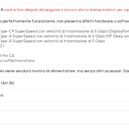
 A
(vedi le foto allegate del peggiore o clicca in alto su “esempi estetici” per sap
lo perfettamente funzionante, non presenta difetti hardware o softw
Type-C® SuperSpeed con velocità di trasmissione di 5 Gbps (DisplayPo
Type-A SuperSpeed con velocità di trasmissione di 5 Gbps (HP Sleep a
Type-A SuperSpeed con velocità di trasmissione di 5 Gbps
2.1
t Pin CA
o cuffie/microfono
colo viene venduto munito di alimentatore, ma senza altri accessori. Sar
 (Art.36)
na