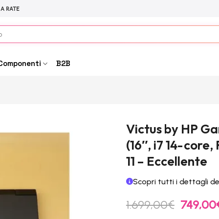
 A RATE
Componenti
B2B
Victus by HP Ga
(16″, i7 14-cor
11 – Eccellente
Scopri tutti i dettagli d
Il
1.699,00
€
749,00
prezzo