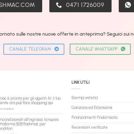
ASHMAC.COM
0471 1726009
ornato sulle nostre nuove offerte in anteprima? Seguici sui nos
CANALE TELEGRAM
CANALE WHATSAPP
LINK UTILI
Esempi estetici
mac è pronto per gli agenti AI: il tuo
tente ora può fare shopping qui
Garanzia ed Estensione
su
 disabilitati
flashmac
è
Finanziamenti Findomestic
ricondizionati all’ingrosso: la nuova
pronto
ttaforma B2B flashmac per
per
Recensioni verificate
enditori
gli
agenti