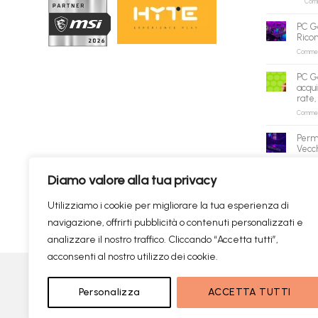
Comme
PC G
Rico
Commenti
PC G
acqui
rate,
Commenti
Perm
Vecch
Commenti
Diamo valore alla tua privacy
✕
Utilizziamo i cookie per migliorare la tua esperienza di
navigazione, offrirti pubblicità o contenuti personalizzati e
Prodotti consigliati
✦
RICERCHE DI TENDENZA
analizzare il nostro traffico. Cliccando “Accetta tutti”,
acconsenti al nostro utilizzo dei cookie.
Visa
PayPal
Personalizza
ACCETTA TUTTI
Copyright
Ricerca istantanea