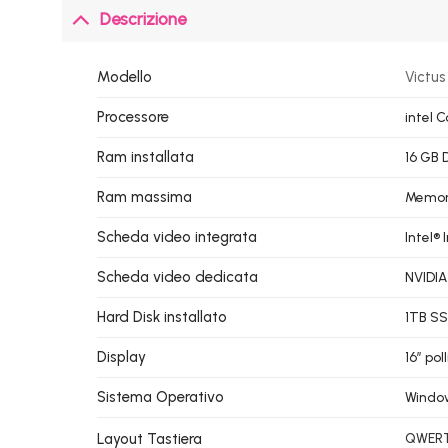
Descrizione
Modello
Victus
Processore
intel 
Ram installata
16 GB 
Ram massima
Memori
Scheda video integrata
Intel® I
Scheda video dedicata
NVIDIA
Hard Disk installato
1TB SS
Display
16″ pol
Sistema Operativo
Window
Layout Tastiera
QWERTY