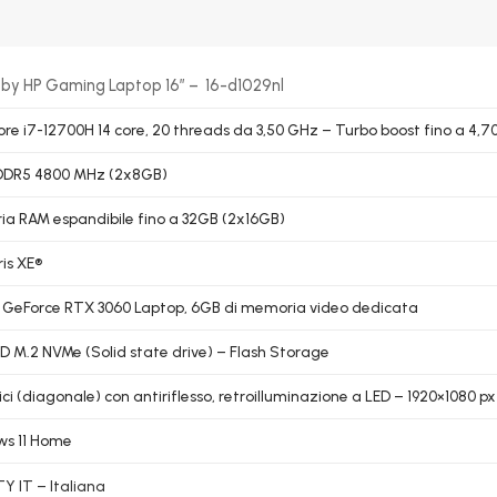
 by HP Gaming Laptop 16″ – 16-d1029nl
Core i7-12700H 14 core, 20 threads da 3,50 GHz – Turbo boost fino a 4,
DDR5 4800 MHz (2x8GB)
a RAM espandibile fino a 32GB (2x16GB)
ris XE®
 GeForce RTX 3060 Laptop, 6GB di memoria video dedicata
D M.2 NVMe (Solid state drive) – Flash Storage
lici (diagonale) con antiriflesso, retroilluminazione a LED – 1920×1080 px
s 11 Home
 IT – Italiana