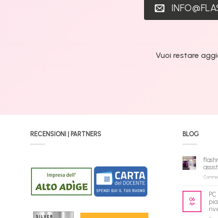
INFO@FL
Vuoi restare aggi
RECENSIONI | PARTNERS
BLOG
flash
assis
Commenti
PC 
06
pia
Apr
riv