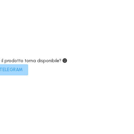
e
attuale
è:
€.
749,00€.
e il prodotto torna disponibile?
 TELEGRAM