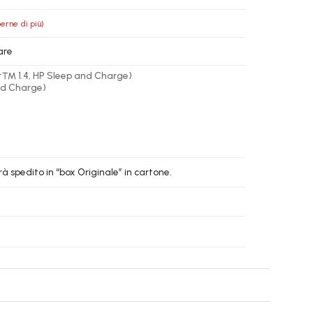
erne di più)
are
rt™ 1.4, HP Sleep and Charge)
nd Charge)
à spedito in “box Originale” in cartone.