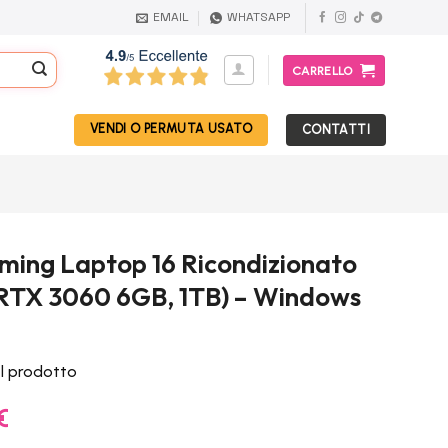
EMAIL
WHATSAPP
CARRELLO
VENDI O PERMUTA USATO
CONTATTI
ming Laptop 16 Ricondizionato
e, RTX 3060 6GB, 1TB) – Windows
el prodotto
Il
€
prezzo