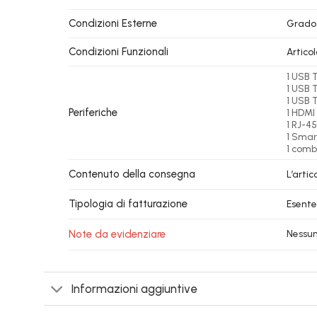
Condizioni Esterne
Grado
Condizioni Funzionali
Artico
1 USB 
1 USB 
1 USB 
Periferiche
1 HDMI 
1 RJ-45
1 Smar
1 comb
Contenuto della consegna
L’arti
Tipologia di fatturazione
Esente
Note da evidenziare
Nessu
Informazioni aggiuntive