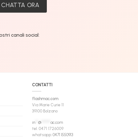
CHATTA ORA
tri canali social:
CONTATTI
flashmac.com
Via Marie Curie 11
39100 Bolzano
in
**
@
******
ac.com
tel. 0471 1726009
whatsapp:
0471 1550913