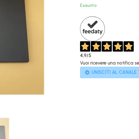
original
Esaurito
era:
1.699,00
4,9
/5
Vuoi ricevere una notifica s
UNISCITI AL CANALE