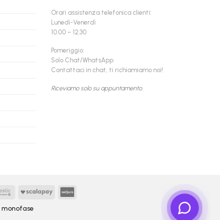
Orari assistenza telefonica clienti:
Lunedì-Venerdì
10.00 – 12.30
Pomeriggio:
Solo Chat/WhatsApp
Contattaci in chat, ti richiamiamo noi!
Riceviamo solo su appuntamento.
Findomestic
Scalapay
seQura
y
monofase