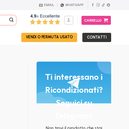
EMAIL
WHATSAPP
CARRELLO
VENDI O PERMUTA USATO
CONTATTI
Ti interessano i
Ricondizionati?
Seguici su
Telegram!
Non trovi il prodotto che stai