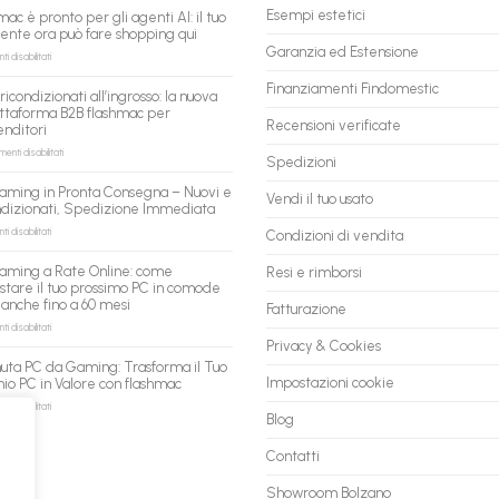
Esempi estetici
mac è pronto per gli agenti AI: il tuo
tente ora può fare shopping qui
Garanzia ed Estensione
su
 disabilitati
flashmac
è
Finanziamenti Findomestic
ricondizionati all’ingrosso: la nuova
pronto
ttaforma B2B flashmac per
per
Recensioni verificate
enditori
gli
agenti
su
nti disabilitati
Spedizioni
AI:
PC
il
ricondizionati
aming in Pronta Consegna – Nuovi e
tuo
Vendi il tuo usato
all’ingrosso:
ndizionati, Spedizione Immediata
assistente
la
ora
nuova
su
 disabilitati
Condizioni di vendita
può
piattaforma
PC
fare
B2B
Gaming
aming a Rate Online: come
Resi e rimborsi
shopping
flashmac
in
stare il tuo prossimo PC in comode
qui
per
Pronta
 anche fino a 60 mesi
rivenditori
Fatturazione
Consegna
–
su
 disabilitati
Nuovi
PC
Privacy & Cookies
e
Gaming
uta PC da Gaming: Trasforma il Tuo
Ricondizionati,
a
Impostazioni cookie
io PC in Valore con flashmac
Spedizione
Rate
Immediata
Online:
su
 disabilitati
Blog
come
Permuta
acquistare
PC
il
da
Contatti
tuo
Gaming:
prossimo
Trasforma
Showroom Bolzano
PC
il