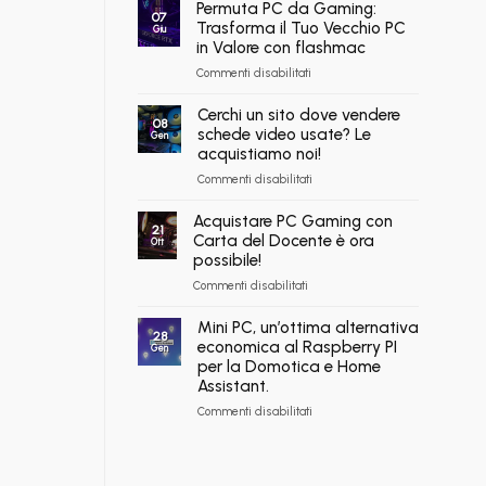
Gaming
Permuta PC da Gaming:
Ricondizionati,
07
a
Spedizione
Trasforma il Tuo Vecchio PC
Giu
Rate
Immediata
in Valore con flashmac
Online:
su
Commenti disabilitati
come
Permuta
acquistare
PC
Cerchi un sito dove vendere
il
08
da
schede video usate? Le
tuo
Gen
Gaming:
prossimo
acquistiamo noi!
Trasforma
PC
su
Commenti disabilitati
il
in
Cerchi
Tuo
comode
un
Acquistare PC Gaming con
Vecchio
rate,
21
sito
Carta del Docente è ora
PC
anche
Ott
dove
in
possibile!
fino
vendere
Valore
a
su
Commenti disabilitati
schede
con
60
Acquistare
video
flashmac
mesi
PC
Mini PC, un’ottima alternativa
usate?
28
Gaming
economica al Raspberry PI
Le
Gen
con
acquistiamo
per la Domotica e Home
Carta
noi!
Assistant.
del
su
Commenti disabilitati
Docente
Mini
è
PC,
ora
un’ottima
possibile!
alternativa