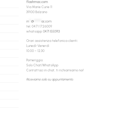
flashmac.com
Via Marie Curie 11
39100 Bolzano
in
**
@
******
ac.com
tel. 0471 1726009
whatsapp:
0471 1550913
Orari assistenza telefonica clienti:
Lunedì-Venerdì
10.00 – 12.30
Pomeriggio:
Solo Chat/WhatsApp
Contattaci in chat, ti richiamiamo noi!
Riceviamo solo su appuntamento.