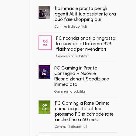
flashmac è pronto per gli
26
agenti AI: il tuo assistente ora
Lug
può fare shopping qui
su
Commenti disabilitati
flashmac
è
PC ricondizionati all’ingrosso:
06
pronto
la nuova piattaforma B2B
Apr
per
flashmac per rivenditori
gli
su
Commenti disabilitati
agenti
PC
AI:
ricondizionati
PC Gaming in Pronta
il
16
all’ingrosso:
Consegna – Nuovi e
tuo
Lug
la
assistente
Ricondizionati, Spedizione
nuova
ora
Immediata
piattaforma
può
su
Commenti disabilitati
B2B
fare
PC
flashmac
shopping
Gaming
PC Gaming a Rate Online:
per
qui
09
in
rivenditori
come acquistare il tuo
Lug
Pronta
prossimo PC in comode rate,
Consegna
anche fino a 60 mesi
–
su
Commenti disabilitati
Nuovi
PC
e