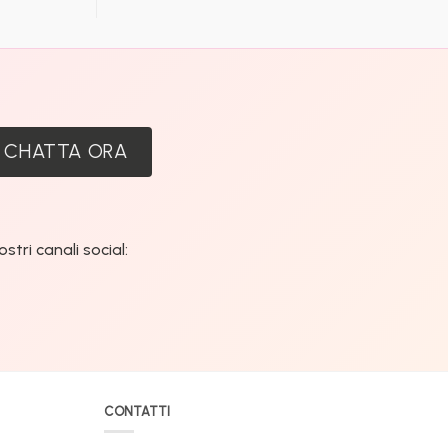
economica
al
Raspberry
PI
per
:
la
Domotica
e
CHATTA ORA
Home
Assistant.
tri canali social:
CONTATTI