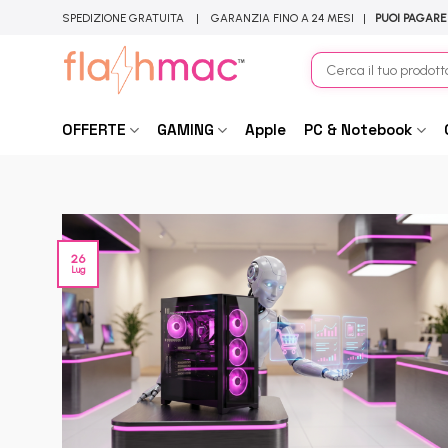
Salta
SPEDIZIONE GRATUITA | GARANZIA FINO A 24 MESI |
PUOI PAGARE
ai
contenuti
Cerca:
OFFERTE
GAMING
Apple
PC & Notebook
26
Lug