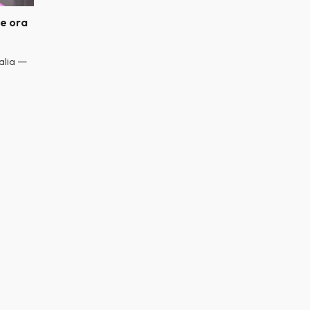
te ora
alia —