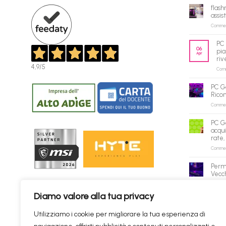
flash
assis
Commenti
PC 
06
pia
Apr
riv
4,9
/5
Comme
PC G
Rico
Commenti
PC G
acqui
rate,
Commenti
Perm
Vecch
Commenti
Diamo valore alla tua privacy
✕
Utilizziamo i cookie per migliorare la tua esperienza di